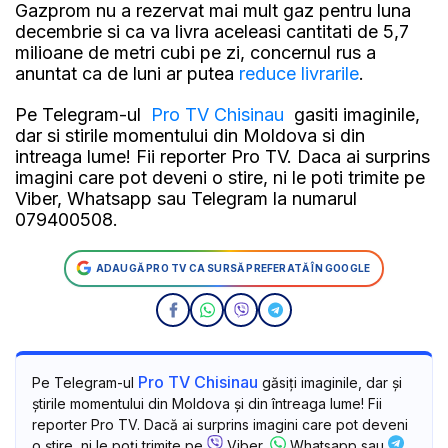
Gazprom nu a rezervat mai mult gaz pentru luna
decembrie si ca va livra aceleasi cantitati de 5,7
milioane de metri cubi pe zi, concernul rus a
anuntat ca de luni ar putea
reduce livrarile
.
Pe Telegram-ul
Pro TV Chisinau
gasiti imaginile,
dar si stirile momentului din Moldova si din
intreaga lume! Fii reporter Pro TV. Daca ai surprins
imagini care pot deveni o stire, ni le poti trimite pe
Viber, Whatsapp sau Telegram la numarul
079400508.
ADAUGĂ PRO TV CA SURSĂ PREFERATĂ ÎN GOOGLE
Pro TV Chisinau
Pe Telegram-ul
găsiți imaginile, dar și
știrile momentului din Moldova și din întreaga lume! Fii
reporter Pro TV. Dacă ai surprins imagini care pot deveni
o știre, ni le poți trimite pe
Viber,
Whatsapp sau