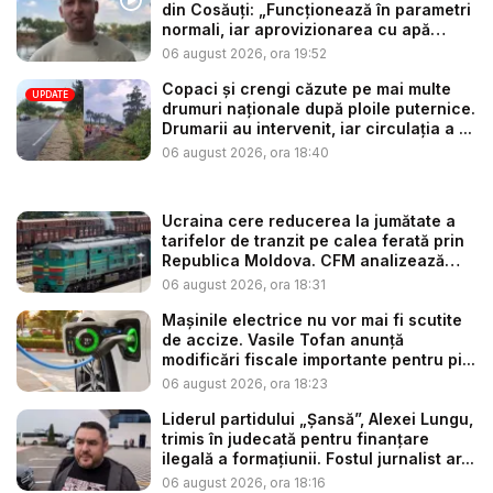
din Cosăuți: „Funcționează în parametri
normali, iar aprovizionarea cu apă
este...
06 august 2026, ora 19:52
Copaci și crengi căzute pe mai multe
UPDATE
drumuri naționale după ploile puternice.
Drumarii au intervenit, iar circulația a ...
06 august 2026, ora 18:40
Ucraina cere reducerea la jumătate a
tarifelor de tranzit pe calea ferată prin
Republica Moldova. CFM analizează
so...
06 august 2026, ora 18:31
Mașinile electrice nu vor mai fi scutite
de accize. Vasile Tofan anunță
modificări fiscale importante pentru pi...
06 august 2026, ora 18:23
Liderul partidului „Șansă”, Alexei Lungu,
trimis în judecată pentru finanțare
ilegală a formațiunii. Fostul jurnalist ar...
06 august 2026, ora 18:16