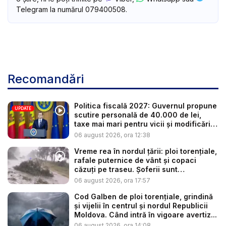
Telegram la numărul 079400508.
Recomandări
Politica fiscală 2027: Guvernul propune
UPDATE
scutire personală de 40.000 de lei,
taxe mai mari pentru vicii și modificări
l...
06 august 2026, ora 12:38
Vreme rea în nordul țării: ploi torențiale,
rafale puternice de vânt și copaci
căzuți pe traseu. Șoferii sunt
îndemnaț...
06 august 2026, ora 17:57
Cod Galben de ploi torențiale, grindină
și vijelii în centrul și nordul Republicii
Moldova. Când intră în vigoare avertiz...
06 august 2026, ora 14:08