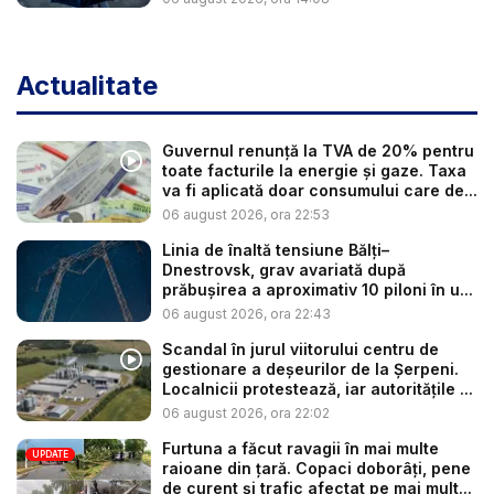
Actualitate
Guvernul renunță la TVA de 20% pentru
toate facturile la energie și gaze. Taxa
va fi aplicată doar consumului care de...
06 august 2026, ora 22:53
Linia de înaltă tensiune Bălți–
Dnestrovsk, grav avariată după
prăbușirea a aproximativ 10 piloni în u...
06 august 2026, ora 22:43
Scandal în jurul viitorului centru de
gestionare a deșeurilor de la Șerpeni.
Localnicii protestează, iar autoritățile ...
06 august 2026, ora 22:02
Furtuna a făcut ravagii în mai multe
UPDATE
raioane din țară. Copaci doborâți, pene
de curent și trafic afectat pe mai mult...