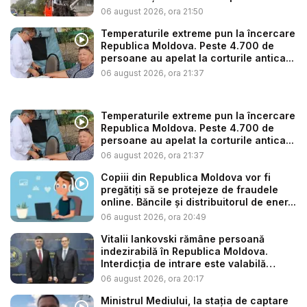
06 august 2026, ora 21:50
Temperaturile extreme pun la încercare
Republica Moldova. Peste 4.700 de
persoane au apelat la corturile antica...
06 august 2026, ora 21:37
Temperaturile extreme pun la încercare
Republica Moldova. Peste 4.700 de
persoane au apelat la corturile antica...
06 august 2026, ora 21:37
Copiii din Republica Moldova vor fi
pregătiți să se protejeze de fraudele
online. Băncile și distribuitorul de ener...
06 august 2026, ora 20:49
Vitalii Iankovski rămâne persoană
indezirabilă în Republica Moldova.
Interdicția de intrare este valabilă
până...
06 august 2026, ora 20:17
Ministrul Mediului, la stația de captare