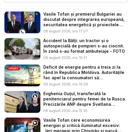
Vasile Tofan și premierul Bulgariei au
discutat despre integrarea europeană,
securitatea energetică și proiectele
co...
06 august 2026, ora 17:07
Accident la Bălți: un tractor și o
autospecială de pompieri s-au ciocnit.
În zonă s-au format ambuteiaje - FOTO
06 august 2026, ora 16:21
Deficit de energie pentru a treia zi la
UPDATE
rând în Republica Moldova. Autoritățile
fac apel la consumatori să
economisea...
06 august 2026, ora 16:09
Evghenia Guțul, transferată la
penitenciarul pentru femei de la Rusca.
Precizările ANP despre Svetlana
Popan...
06 august 2026, ora 15:35
Vasile Tofan cere economisirea
energiei și critică iluminatul excesiv:
„Ieri mergeai prin Chișinău și parcă