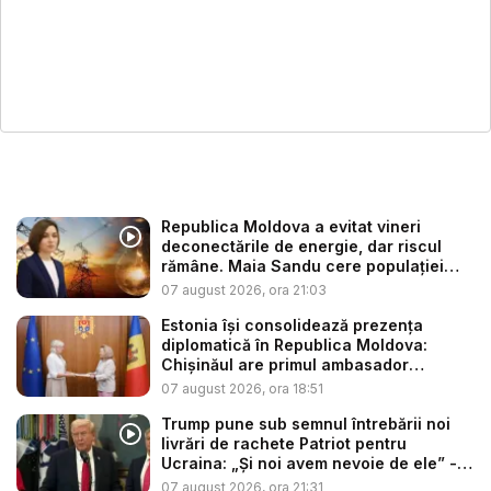
Republica Moldova a evitat vineri
deconectările de energie, dar riscul
rămâne. Maia Sandu cere populației
să...
07 august 2026, ora 21:03
Estonia își consolidează prezența
diplomatică în Republica Moldova:
Chișinăul are primul ambasador
estonia...
07 august 2026, ora 18:51
Trump pune sub semnul întrebării noi
livrări de rachete Patriot pentru
Ucraina: „Și noi avem nevoie de ele” -
V...
07 august 2026, ora 21:31