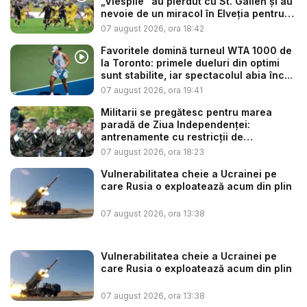
„Viespile” au pierdut cu St. Gallen și au
nevoie de un miracol în Elveția pentru
a...
07 august 2026, ora 18:42
Favoritele domină turneul WTA 1000 de
la Toronto: primele dueluri din optimi
sunt stabilite, iar spectacolul abia înc...
07 august 2026, ora 19:41
Militarii se pregătesc pentru marea
paradă de Ziua Independenței:
antrenamente cu restricții de
circulație...
07 august 2026, ora 18:23
Vulnerabilitatea cheie a Ucrainei pe
care Rusia o exploatează acum din plin
07 august 2026, ora 13:38
Vulnerabilitatea cheie a Ucrainei pe
care Rusia o exploatează acum din plin
07 august 2026, ora 13:38