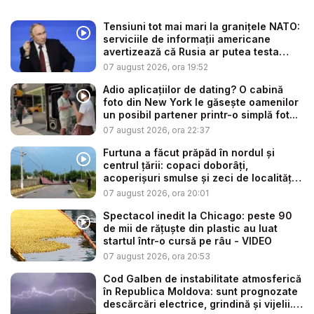
Tensiuni tot mai mari la granițele NATO:
serviciile de informații americane
avertizează că Rusia ar putea testa
Alia...
07 august 2026, ora 19:52
Adio aplicațiilor de dating? O cabină
foto din New York le găsește oamenilor
un posibil partener printr-o simplă fot...
07 august 2026, ora 22:37
Furtuna a făcut prăpăd în nordul și
centrul țării: copaci doborâți,
acoperișuri smulse și zeci de localități
...
07 august 2026, ora 20:01
Spectacol inedit la Chicago: peste 90
de mii de rățuște din plastic au luat
startul într-o cursă pe râu - VIDEO
07 august 2026, ora 20:53
Cod Galben de instabilitate atmosferică
în Republica Moldova: sunt prognozate
descărcări electrice, grindină și vijelii.