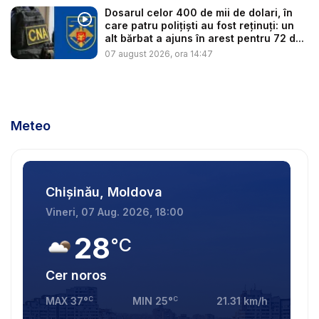
Dosarul celor 400 de mii de dolari, în
care patru polițiști au fost reținuți: un
alt bărbat a ajuns în arest pentru 72 d...
07 august 2026, ora 14:47
Meteo
Chișinău, Moldova
Vineri, 07 Aug. 2026, 18:00
28
°C
Cer noros
MAX
37
°
C
MIN
25
°
C
21.31
km/h