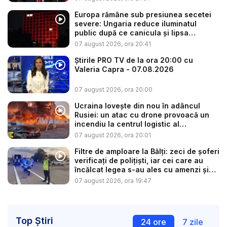
Europa rămâne sub presiunea secetei
severe: Ungaria reduce iluminatul
public după ce canicula și lipsa
precip...
07 august 2026, ora 20:41
Știrile PRO TV de la ora 20:00 cu
Valeria Capra - 07.08.2026
07 august 2026, ora 20:00
Ucraina lovește din nou în adâncul
Rusiei: un atac cu drone provoacă un
incendiu la centrul logistic al
„Amazonu...
07 august 2026, ora 20:01
Filtre de amploare la Bălți: zeci de șoferi
verificați de polițiști, iar cei care au
încălcat legea s-au ales cu amenzi și
s...
07 august 2026, ora 19:47
Top Știri
24 ore
7 zile