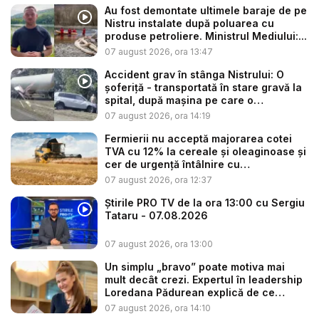
Au fost demontate ultimele baraje de pe
Nistru instalate după poluarea cu
produse petroliere. Ministrul Mediului:...
07 august 2026, ora 13:47
Accident grav în stânga Nistrului: O
șoferiță - transportată în stare gravă la
spital, după mașina pe care o
conduce...
07 august 2026, ora 14:19
Fermierii nu acceptă majorarea cotei
TVA cu 12% la cereale și oleaginoase și
cer de urgență întâlnire cu
autoritățile:...
07 august 2026, ora 12:37
Știrile PRO TV de la ora 13:00 cu Sergiu
Tataru - 07.08.2026
07 august 2026, ora 13:00
Un simplu „bravo” poate motiva mai
mult decât crezi. Expertul în leadership
Loredana Pădurean explică de ce
valid...
07 august 2026, ora 14:10