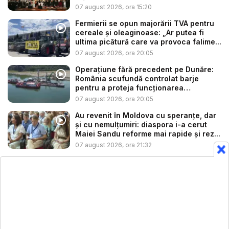
07 august 2026, ora 15:20
Fermierii se opun majorării TVA pentru
cereale și oleaginoase: „Ar putea fi
ultima picătură care va provoca falime...
07 august 2026, ora 20:05
Operațiune fără precedent pe Dunăre:
România scufundă controlat barje
pentru a proteja funcționarea
Centrale...
07 august 2026, ora 20:05
Au revenit în Moldova cu speranțe, dar
și cu nemulțumiri: diaspora i-a cerut
Maiei Sandu reforme mai rapide și rez...
07 august 2026, ora 21:32