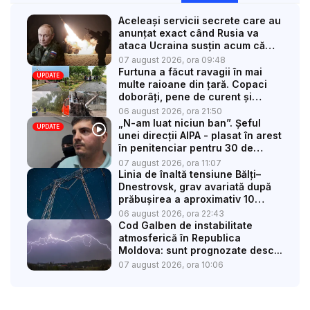
Aceleași servicii secrete care au
anunțat exact când Rusia va
ataca Ucraina susțin acum că
Pu...
07 august 2026, ora 09:48
Furtuna a făcut ravagii în mai
UPDATE
multe raioane din țară. Copaci
doborâți, pene de curent și
trafi...
06 august 2026, ora 21:50
„N-am luat niciun ban”. Șeful
UPDATE
unei direcții AIPA - plasat în arest
în penitenciar pentru 30 de
zile:...
07 august 2026, ora 11:07
Linia de înaltă tensiune Bălți–
Dnestrovsk, grav avariată după
prăbușirea a aproximativ 10
pilo...
06 august 2026, ora 22:43
Cod Galben de instabilitate
atmosferică în Republica
Moldova: sunt prognozate desc...
07 august 2026, ora 10:06