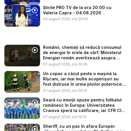
Știrile PRO TV de la ora 20:00 cu
Valeria Capra - 04.08.2026
04 august 2026, ora 20:00
Românii, chemați să reducă consumul
de energie în orele de vârf. Ministerul
Energiei român avertizează asupra
efe...
07 august 2026, ora 19:39
Un copac a căzut peste o mașină la
Rîșcani, iar mai multe acoperișuri au
fost distruse în urma ploilor puternice:...
07 august 2026, ora 09:15
Seară cu emoții opuse pentru fotbalul
românesc în Europa: Universitatea
Craiova speră la calificare, iar CFR Cl...
07 august 2026, ora 19:10
Sheriff, cu un pas în afara Europei: