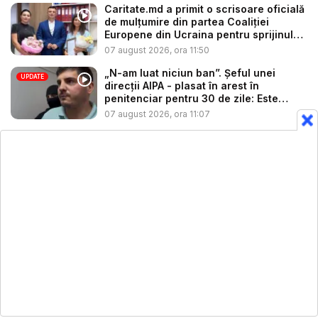
Caritate.md a primit o scrisoare oficială
de mulțumire din partea Coaliției
Europene din Ucraina pentru sprijinul
a...
07 august 2026, ora 11:50
„N-am luat niciun ban”. Șeful unei
UPDATE
direcții AIPA - plasat în arest în
penitenciar pentru 30 de zile: Este
cerc...
07 august 2026, ora 11:07