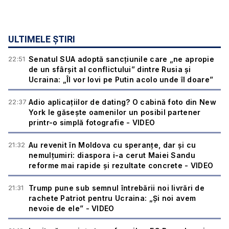
ULTIMELE ȘTIRI
22:51
Senatul SUA adoptă sancțiunile care „ne apropie
de un sfârșit al conflictului” dintre Rusia și
Ucraina: „Îl vor lovi pe Putin acolo unde îl doare”
22:37
Adio aplicațiilor de dating? O cabină foto din New
York le găsește oamenilor un posibil partener
printr-o simplă fotografie - VIDEO
21:32
Au revenit în Moldova cu speranțe, dar și cu
nemulțumiri: diaspora i-a cerut Maiei Sandu
reforme mai rapide și rezultate concrete - VIDEO
21:31
Trump pune sub semnul întrebării noi livrări de
rachete Patriot pentru Ucraina: „Și noi avem
nevoie de ele” - VIDEO