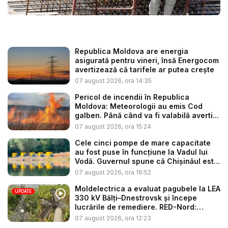
Republica Moldova are energia
asigurată pentru vineri, însă Energocom
avertizează că tarifele ar putea crește
07 august 2026, ora 14:35
Pericol de incendii în Republica
Moldova: Meteorologii au emis Cod
galben. Până când va fi valabilă averti...
07 august 2026, ora 15:24
Cele cinci pompe de mare capacitate
au fost puse în funcțiune la Vadul lui
Vodă. Guvernul spune că Chișinăul est...
07 august 2026, ora 16:52
Moldelectrica a evaluat pagubele la LEA
UPDATE
330 kV Bălți–Dnestrovsk și începe
lucrările de remediere. RED-Nord:
Cons...
07 august 2026, ora 12:23