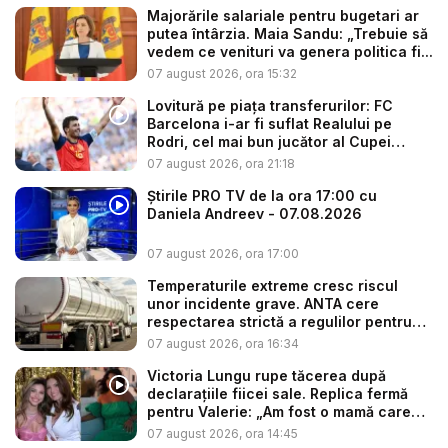
Majorările salariale pentru bugetari ar
putea întârzia. Maia Sandu: „Trebuie să
vedem ce venituri va genera politica fi...
07 august 2026, ora 15:32
Lovitură pe piața transferurilor: FC
Barcelona i-ar fi suflat Realului pe
Rodri, cel mai bun jucător al Cupei
Mon...
07 august 2026, ora 21:18
Știrile PRO TV de la ora 17:00 cu
Daniela Andreev - 07.08.2026
07 august 2026, ora 17:00
Temperaturile extreme cresc riscul
unor incidente grave. ANTA cere
respectarea strictă a regulilor pentru
tr...
07 august 2026, ora 16:34
Victoria Lungu rupe tăcerea după
declarațiile fiicei sale. Replica fermă
pentru Valerie: „Am fost o mamă care
a...
07 august 2026, ora 14:45