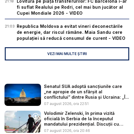
21:18
Lovitură pe piața transferurilor: FC Barcelona i-ar
fi suflat Realului pe Rodri, cel mai bun jucător al
Cupei Mondiale 2026 - VIDEO
21:03
Republica Moldova a evitat vineri deconectările
de energie, dar riscul rămâne. Maia Sandu cere
populației să reducă consumul de curent - VIDEO
VEZI MAI MULTE ȘTIRI
Senatul SUA adoptă sancțiunile care
„ne apropie de un sfârșit al
conflictului” dintre Rusia și Ucraina: „Î...
07 august 2026, ora 22:51
Volodimir Zelenski, în prima vizită
oficială în Serbia de la începutul
mandatului prezidențial. Discuții cu
Vuč...
07 august 2026, ora 20:46