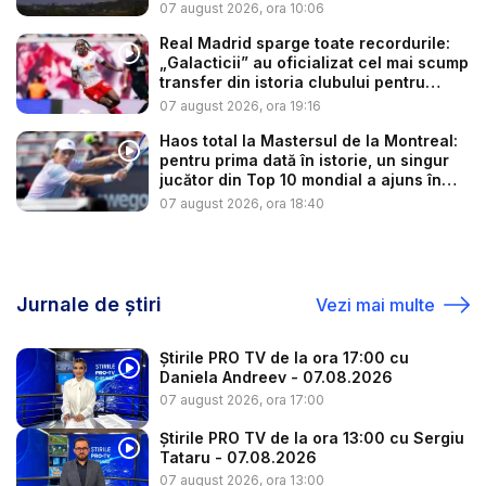
...
07 august 2026, ora 10:06
Real Madrid sparge toate recordurile:
„Galacticii” au oficializat cel mai scump
transfer din istoria clubului pentru
sup...
07 august 2026, ora 19:16
Haos total la Mastersul de la Montreal:
pentru prima dată în istorie, un singur
jucător din Top 10 mondial a ajuns în
op...
07 august 2026, ora 18:40
07 august 2026, ora 20:00
Știrile PRO TV de la ora 20:00 cu Valeria
Jurnale de știri
Vezi mai multe
Capra - 07.08.2026
Știrile PRO TV de la ora 17:00 cu
Daniela Andreev - 07.08.2026
07 august 2026, ora 17:00
Știrile PRO TV de la ora 13:00 cu Sergiu
Tataru - 07.08.2026
07 august 2026, ora 13:00