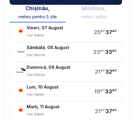
Chișinău,
Moldova,
meteo pentru 5 zile
meteo astăzi
Vineri, 07 August
25
°
C
37
°
C
Cer Senin
Sâmbătă, 08 August
23
°
C
33
°
C
Cer Noros
Duminică, 09 August
21
°
C
32
°
C
Cer Noros
Luni, 10 August
19
°
C
33
°
C
Cer Senin
Marți, 11 August
21
°
C
37
°
C
Cer Senin