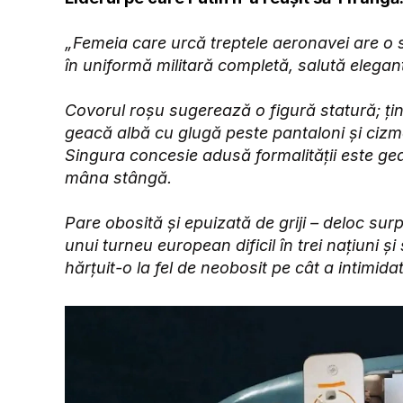
„Femeia care urcă treptele aeronavei are o s
în uniformă militară completă, salută elegan
Covorul roșu sugerează o figură statură; ți
geacă albă cu glugă peste pantaloni și cizm
Singura concesie adusă formalității este ge
mâna stângă.
Pare obosită și epuizată de griji – deloc sur
unui turneu european dificil în trei națiuni ș
hărțuit-o la fel de neobosit pe cât a intimida