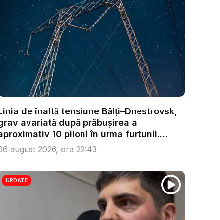
Linia de înaltă tensiune Bălți–Dnestrovsk,
grav avariată după prăbușirea a
aproximativ 10 piloni în urma furtunii.
Ech...
06 august 2026, ora 22:43
UPDATE