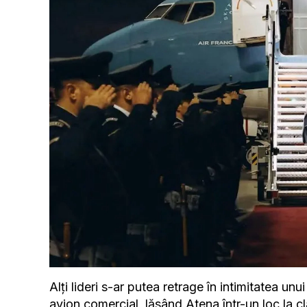
Alți lideri s-ar putea retrage în intimitatea 
avion comercial, lăsând Atena într-un loc la