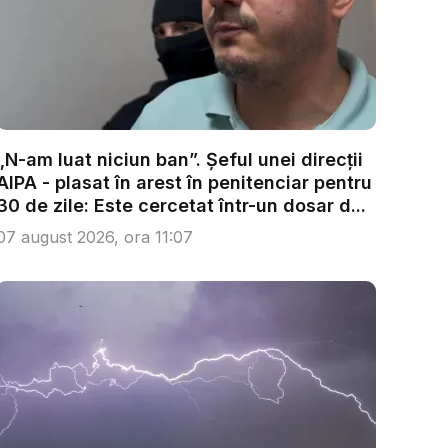
„N-am luat niciun ban”. Șeful unei direcții
AIPA - plasat în arest în penitenciar pentru
30 de zile: Este cercetat într-un dosar d...
07 august 2026, ora 11:07