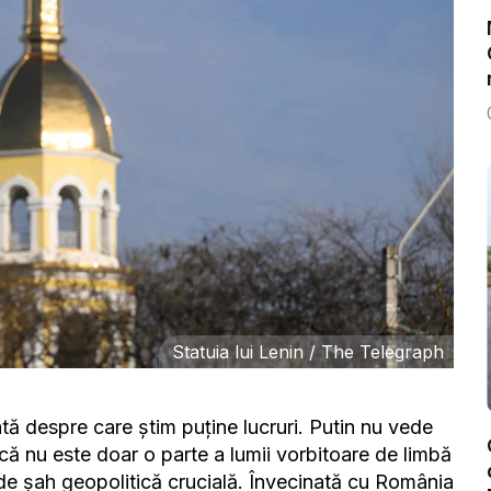
Statuia lui Lenin / The Telegraph
ă despre care știm puține lucruri. Putin nu vede
tică nu este doar o parte a lumii vorbitoare de limbă
de șah geopolitică crucială. Învecinată cu România