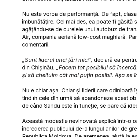
Nu este vorba de performanță. De fapt, clasa
îmbunătățire. Cel mai des, ea poate fi găsită
agățându-se de curelele unui autobuz de tran
Air, compania aeriană low-cost maghiară. Pare
comentarii.
„Sunt liderul unei țări mici”,
declară ea pentru
din Chișinău.
„Facem tot posibilul să încercă
și să cheltuim cât mai puțin posibil. Așa se 
Nu e chiar așa. Chiar și liderii care odinioar
tind în cele din urmă să abandoneze acest obic
de când Sandu este în funcție, se pare că idee
Această modestie nevinovată explică într-o o
încrederea publicului de-a lungul anilor de gr
Republica Moldova. De asemenea, ajută la expl