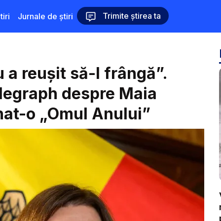
Trimite știrea ta
iri
Jurnale de știri
 a reușit să-l frângă”.
Telegraph despre Maia
at-o „Omul Anului”