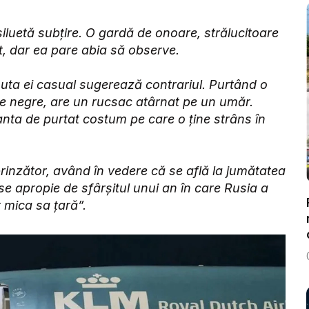
iluetă subțire. O gardă de onoare, strălucitoare
t, dar ea pare abia să observe.
nuta ei casual sugerează contrariul. Purtând o
e negre, are un rucsac atârnat pe un umăr.
anta de purtat costum pe care o ține strâns în
prinzător, având în vedere că se află la jumătatea
i se apropie de sfârșitul unui an în care Rusia a
t mica sa țară”.