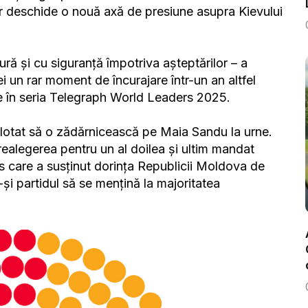
 ar deschide o nouă axă de presiune asupra Kievului
ră și cu siguranță împotriva așteptărilor – a
i un rar moment de încurajare într-un an altfel
re în seria Telegraph World Leaders 2025.
omplotat să o zădărnicească pe Maia Sandu la urne.
realegerea pentru un al doilea și ultim mandat
s care a susținut dorința Republicii Moldova de
și partidul să se mențină la majoritatea