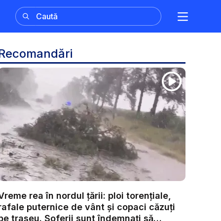
Recomandări
Vreme rea în nordul țării: ploi torențiale,
rafale puternice de vânt și copaci căzuți
pe traseu. Șoferii sunt îndemnați să