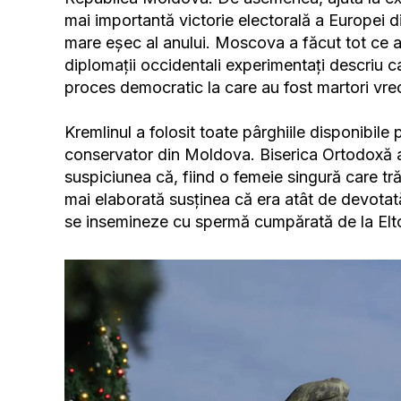
mai importantă victorie electorală a Europei di
mare eșec al anului. Moscova a făcut tot ce a
diplomații occidentali experimentați descriu ca
proces democratic la care au fost martori vre
Kremlinul a folosit toate pârghiile disponibile 
conservator din Moldova. Biserica Ortodoxă a 
suspiciunea că, fiind o femeie singură care tră
mai elaborată susținea că era atât de devotat
se insemineze cu spermă cumpărată de la Elto