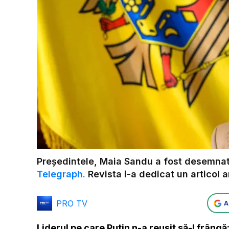
Președintele, Maia Sandu a fost desemnată
Telegraph.
Revista i-a dedicat un articol 
PRO TV
A
Liderul pe care Putin n-a reușit să-l frângă