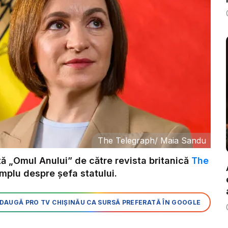
The Telegraph
/
Maia Sandu
 „Omul Anului” de către revista britanică
The
amplu despre șefa statului.
DAUGĂ PRO TV CHIȘINĂU CA SURSĂ PREFERATĂ ÎN GOOGLE
: