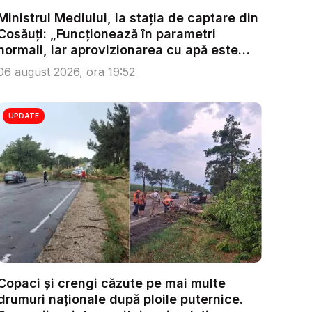
Ministrul Mediului, la stația de captare din
Cosăuți: „Funcționează în parametri
normali, iar aprovizionarea cu apă este
as...
06 august 2026, ora 19:52
UPDATE
Copaci și crengi căzute pe mai multe
drumuri naționale după ploile puternice.