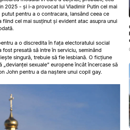
n 2025 - și i-a provocat lui Vladimir Putin cel mai
 putut pentru a o contracara, lansând ceea ce
 fiind cel mai susținut și evident atac asupra unui
odată.
pentru a o discredita în fața electoratului social
fost presată să intre în serviciu, seminând
iește singură, trebuie să fie lesbiană. O ficțiune
ă „devianței sexuale” europene încât încercase să
n John pentru a da naștere unui copil gay.