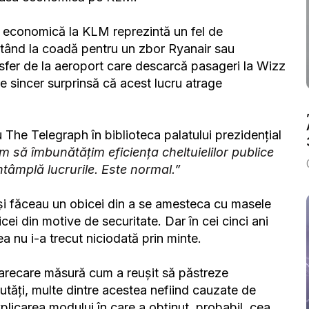
 economică la KLM reprezintă un fel de
 stând la coadă pentru un zbor Ryanair sau
sfer de la aeroport care descarcă pasageri la Wizz
 sincer surprinsă că acest lucru atrage
 The Telegraph în biblioteca palatului prezidențial
m să îmbunătățim eficiența cheltuielilor publice
întâmplă lucrurile. Este normal.”
ă își făceau un obicei din a se amesteca cu masele
ei din motive de securitate. Dar în cei cinci ani
a nu i-a trecut niciodată prin minte.
arecare măsură cum a reușit să păstreze
eutăți, multe dintre acestea nefiind cauzate de
icarea modului în care a obținut, probabil, cea