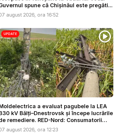
Guvernul spune că Chișinăul este pregăti...
07 august 2026, ora 16:52
UPDATE
Moldelectrica a evaluat pagubele la LEA
330 kV Bălți–Dnestrovsk și începe lucrările
de remediere. RED-Nord: Consumatorii
nu...
07 august 2026, ora 12:23