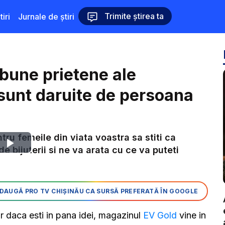
Trimite știrea ta
iri
Jurnale de știri
i bune prietene ale
 sunt daruite de persoana
tru femeile din viata voastra sa stiti ca
Play
 bijuterii si ne va arata cu ce va puteti
Video
DAUGĂ PRO TV CHIȘINĂU CA SURSĂ PREFERATĂ ÎN GOOGLE
ar daca esti in pana idei, magazinul
EV Gold
vine in