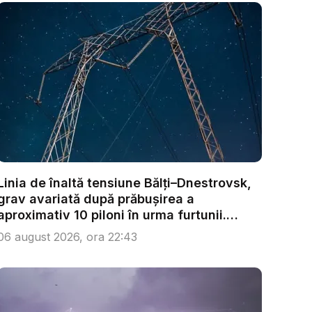
Linia de înaltă tensiune Bălți–Dnestrovsk,
grav avariată după prăbușirea a
aproximativ 10 piloni în urma furtunii.
Ech...
06 august 2026, ora 22:43