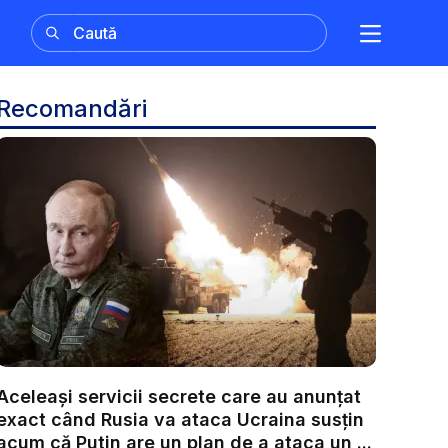
Recomandări
Aceleași servicii secrete care au anunțat
exact când Rusia va ataca Ucraina susțin
acum că Putin are un plan de a ataca un ...