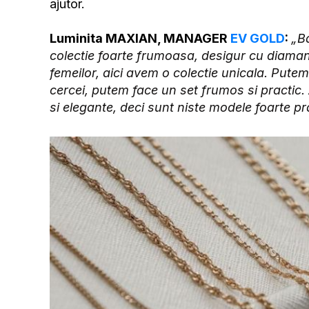
ajutor.
Luminita MAXIAN, MANAGER
EV GOLD
:
„Ba
colectie foarte frumoasa, desigur cu diaman
femeilor, aici avem o colectie unicala. Put
cercei, putem face un set frumos si practic. A
si elegante, deci sunt niste modele foarte pr