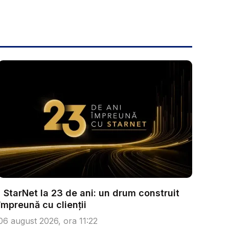
StarNet la 23 de ani: un drum construit
împreună cu clienții
06 august 2026, ora 11:22