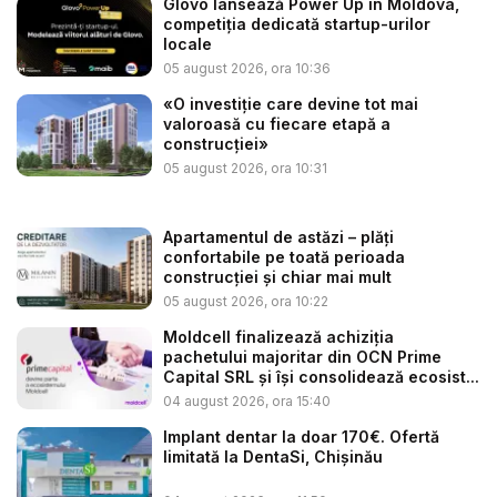
Glovo lansează Power Up în Moldova,
competiția dedicată startup-urilor
locale
05 august 2026, ora 10:36
«O investiție care devine tot mai
valoroasă cu fiecare etapă a
construcției»
05 august 2026, ora 10:31
Apartamentul de astăzi – plăți
confortabile pe toată perioada
construcției și chiar mai mult
05 august 2026, ora 10:22
Moldcell finalizează achiziția
pachetului majoritar din OCN Prime
Capital SRL și își consolidează ecosist...
04 august 2026, ora 15:40
Implant dentar la doar 170€. Ofertă
limitată la DentaSi, Chișinău