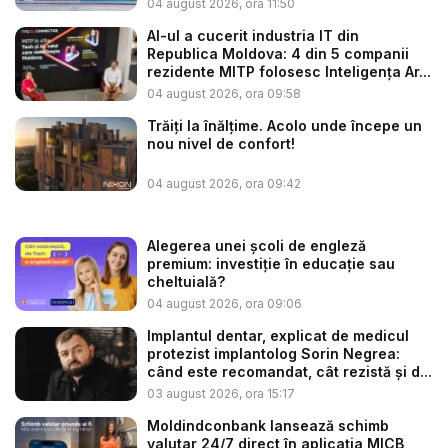
04 august 2026, ora 11:50
AI-ul a cucerit industria IT din
Republica Moldova: 4 din 5 companii
rezidente MITP folosesc Inteligența Ar...
04 august 2026, ora 09:58
Trăiți la înălțime. Acolo unde începe un
nou nivel de confort!
04 august 2026, ora 09:42
Alegerea unei școli de engleză
premium: investiție în educație sau
cheltuială?
04 august 2026, ora 09:06
Implantul dentar, explicat de medicul
protezist implantolog Sorin Negrea:
când este recomandat, cât rezistă și d...
03 august 2026, ora 15:17
Moldindconbank lansează schimb
valutar 24/7 direct în aplicația MICB