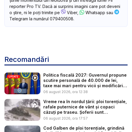
știrile momentului din Moldova și din întreaga lume! Fii
reporter Pro TV. Dacă ai surprins imagini care pot deveni
o știre, ni le poți trimite pe
Viber,
Whatsapp sau
Telegram la numărul 079400508.
Recomandări
Politica fiscală 2027: Guvernul propune
UPDATE
scutire personală de 40.000 de lei,
taxe mai mari pentru vicii și modificări
l...
06 august 2026, ora 12:38
Vreme rea în nordul țării: ploi torențiale,
rafale puternice de vânt și copaci
căzuți pe traseu. Șoferii sunt
îndemnaț...
06 august 2026, ora 17:57
Cod Galben de ploi torențiale, grindină