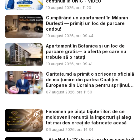
continuă la UNIC - VIDEO
10 august 2026, ora 11:20
Cumpărând un apartament în Milanin
Durlești — primiți un loc de parcare
cadou!
10 august 2026, ora 09:44
Apartament în Botanica și un loc de
parcare gratis— o ofertă pe care nu
trebuie să o ratați
10 august 2026, ora 09:41
Caritate.md a primit o scrisoare oficială
de mulțumire din partea Coaliției
Europene din Ucraina pentru sprijinul
a...
07 august 2026, ora 11:50
Fenomen pe piața bijuteriilor: de ce
moldovenii renunță la importuri și aleg
tot mai des creațiile fabricate acasă
06 august 2026, ora 14:34
StarNet la 23 de ani: un drum construit