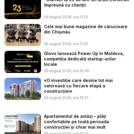
împreună cu clienții
06 august 2026, ora 11:22
Cele mai bune magazine de cărucioare
din Chișinău
05 august 2026, ora 11:20
Glovo lansează Power Up în Moldova,
competiția dedicată startup-urilor
locale
05 august 2026, ora 10:36
«O investiție care devine tot mai
valoroasă cu fiecare etapă a
construcției»
05 august 2026, ora 10:31
Apartamentul de astăzi – plăți
confortabile pe toată perioada
construcției și chiar mai mult
05 august 2026, ora 10:22