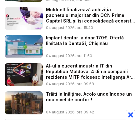
Moldcell finalizează achiziția
pachetului majoritar din OCN Prime
Capital SRL și își consolidează ecosist...
04 august 2026, ora 15:40
Implant dentar la doar 170€. Ofertă
limitată la DentaSi, Chișinău
04 august 2026, ora 11:50
AI-ul a cucerit industria IT din
Republica Moldova: 4 din 5 companii
rezidente MITP folosesc Inteligența Ar...
04 august 2026, ora 09:58
Trăiți la înălțime. Acolo unde începe un
nou nivel de confort!
04 august 2026, ora 09:42