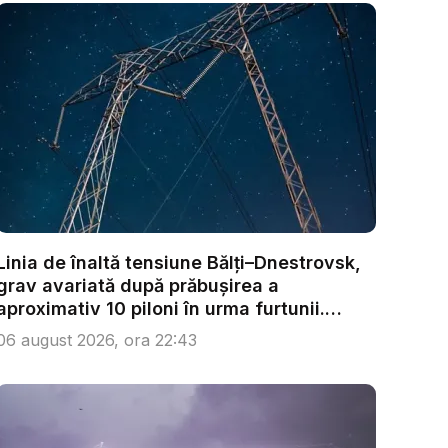
Linia de înaltă tensiune Bălți–Dnestrovsk,
grav avariată după prăbușirea a
aproximativ 10 piloni în urma furtunii.
Ech...
06 august 2026, ora 22:43