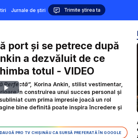
Trimite știrea ta
iri
Jurnale de știri
 port și se petrece după
Ankin a dezvăluit de ce
himba totul - VIDEO
ă Perfectă”,
Korina Ankin, stilist vestimentar,
Play
rioare în construirea unui succes personal și
 subliniat cum prima impresie joacă un rol
Video
magine bine definită poate inspira încredere și
DAUGĂ PRO TV CHIȘINĂU CA SURSĂ PREFERATĂ ÎN GOOGLE