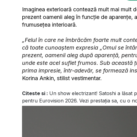
Imaginea exterioară contează mult mai mult dec
prezent oamenii aleg în funcție de aparențe,
frumusețea interioară.
„Felul în care ne îmbrăcăm foarte mult con
că toate cunoaștem expresia „Omul se întâm
prezent, oamenii aleg după aparență, pentr
unde este acel suflet frumos. Sub această 
prima impresie, într-adevăr, se formează in
Korina Ankin, stilist vestimentar.
Citeste si :
Un show electrizant! Satoshi a lăsat p
pentru Eurovision 2026. Vezi prestația sa, cu o 