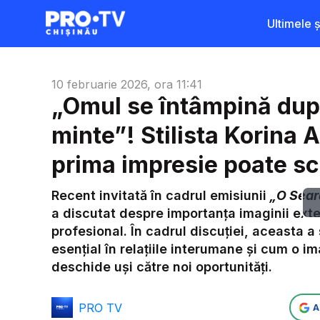
Ultimele șt
10 februarie 2026, ora 11:41
„Omul se întâmpină după
minte”! Stilista Korina 
prima impresie poate sc
Recent invitată în cadrul emisiunii
„O Sear
a discutat despre importanța imaginii exte
profesional. În cadrul discuției, aceasta a
esențial în relațiile interumane și cum o i
deschide uși către noi oportunități.
PRO TV
A