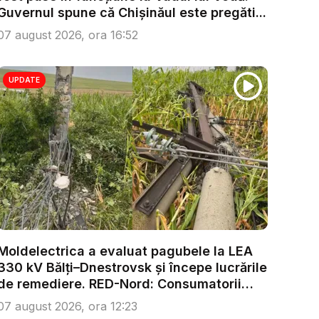
Guvernul spune că Chișinăul este pregăti...
07 august 2026, ora 16:52
UPDATE
Moldelectrica a evaluat pagubele la LEA
330 kV Bălți–Dnestrovsk și începe lucrările
de remediere. RED-Nord: Consumatorii
nu...
07 august 2026, ora 12:23