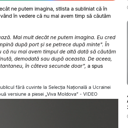
ât ne putem imagina, stlista a subliniat că în
 având în vedere că nu mai avem timp să căutăm
tează. Mai mult decât ne putem imagina. Eu cred
pină după port și se petrece după minte". În
u că nu mai avem timpul de altă dată să căutăm
ținută, demodată sau după aceasta. De aceea,
stantaneu, în câteva secunde doar”,
a spus
ublicul fără cuvinte la Selecția Națională a Ucrainei
nouă versiune a piesei „Viva Moldova” - VIDEO