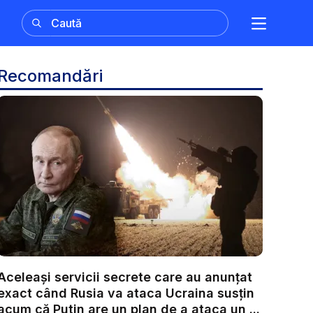
Recomandări
Aceleași servicii secrete care au anunțat
exact când Rusia va ataca Ucraina susțin
acum că Putin are un plan de a ataca un ...