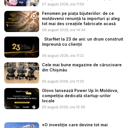
a...
07 august 2026, ora 11:50
Fenomen pe piața bijuteriilor: de ce
moldovenii renunță la importuri și aleg
tot mai des creațiile fabricate acasă
06 august 2026, ora 14:34
StarNet la 23 de ani: un drum construit
împreună cu clienții
06 august 2026, ora 11:22
Cele mai bune magazine de cărucioare
din Chișinău
05 august 2026, ora 11:20
Glovo lansează Power Up în Moldova,
competiția dedicată startup-urilor
locale
05 august 2026, ora 10:36
«O investiție care devine tot mai