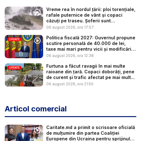
Vreme rea în nordul țării: ploi torențiale,
rafale puternice de vânt și copaci
căzuți pe traseu. Șoferii sunt
îndemnaț...
06 august 2026, ora 17:57
Politica fiscală 2027: Guvernul propune
UPDATE
scutire personală de 40.000 de lei,
taxe mai mari pentru vicii și modificări
l...
06 august 2026, ora 12:38
Furtuna a făcut ravagii în mai multe
UPDATE
raioane din țară. Copaci doborâți, pene
de curent și trafic afectat pe mai mult...
06 august 2026, ora 21:50
Articol comercial
Caritate.md a primit o scrisoare oficială
de mulțumire din partea Coaliției
Europene din Ucraina pentru sprijinul