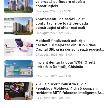
valoroasă cu fiecare etapă a
construcției»
05 august 2026, ora 10:31
Apartamentul de astăzi – plăți
confortabile pe toată perioada
construcției și chiar mai mult
05 august 2026, ora 10:22
Moldcell finalizează achiziția
pachetului majoritar din OCN Prime
Capital SRL și își consolidează ecosist...
04 august 2026, ora 15:40
Implant dentar la doar 170€. Ofertă
limitată la DentaSi, Chișinău
04 august 2026, ora 11:50
AI-ul a cucerit industria IT din
Republica Moldova: 4 din 5 companii
rezidente MITP folosesc Inteligența Ar...
04 august 2026, ora 09:58