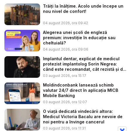
Trăiți la înălțime. Acolo unde începe un
nou nivel de confort!
04 august 2026, ora 09:42
Alegerea unei școli de engleză
premium: investiție în educație sau
cheltuială?
04 august 2026, ora 09:06
Implantul dentar, explicat de medicul
protezist implantolog Sorin Negrea:
când este recomandat, cât rezistă și d...
03 august 2026, ora 15:17
Moldindconbank lansează schimb
valutar 24/7 direct în aplicația MICB
Mobile Banking
03 august 2026, ora 12:07
O viață dedicată vindecării altora:
Medicul Victoria Bacalu are nevoie de
noi pentru a învinge cancerul
03 august 2026, ora 11:31