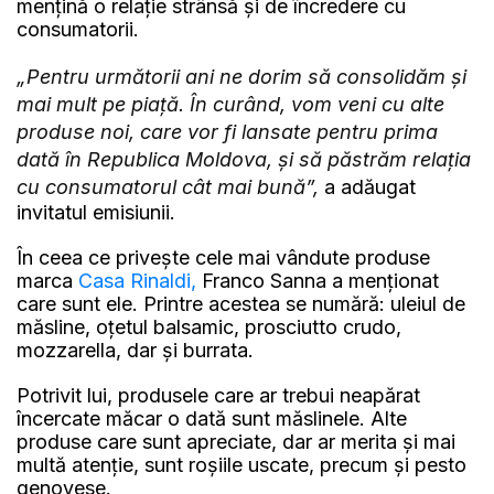
mențină o relație strânsă și de încredere cu
consumatorii.
„Pentru următorii ani ne dorim să consolidăm și
mai mult pe piață. În curând, vom veni cu alte
produse noi, care vor fi lansate pentru prima
dată în Republica Moldova, și să păstrăm relația
cu consumatorul cât mai bună”,
a adăugat
invitatul emisiunii.
În ceea ce privește cele mai vândute produse
marca
Casa Rinaldi,
Franco Sanna a menționat
care sunt ele. Printre acestea se numără: uleiul de
măsline, oțetul balsamic, prosciutto crudo,
mozzarella, dar și burrata.
Potrivit lui, produsele care ar trebui neapărat
încercate măcar o dată sunt măslinele. Alte
produse care sunt apreciate, dar ar merita și mai
multă atenție, sunt roșiile uscate, precum și pesto
genovese.