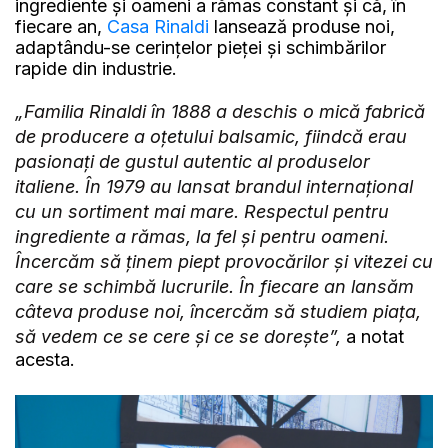
ingrediente și oameni a rămas constant și că, în
fiecare an,
Casa Rinaldi
lansează produse noi,
adaptându-se cerințelor pieței și schimbărilor
rapide din industrie.
„Familia Rinaldi în 1888 a deschis o mică fabrică
de producere a oțetului balsamic, fiindcă erau
pasionați de gustul autentic al produselor
italiene. În 1979 au lansat brandul internațional
cu un sortiment mai mare. Respectul pentru
ingrediente a rămas, la fel și pentru oameni.
Încercăm să ținem piept provocărilor și vitezei cu
care se schimbă lucrurile. În fiecare an lansăm
câteva produse noi, încercăm să studiem piața,
să vedem ce se cere și ce se dorește”,
a notat
acesta.