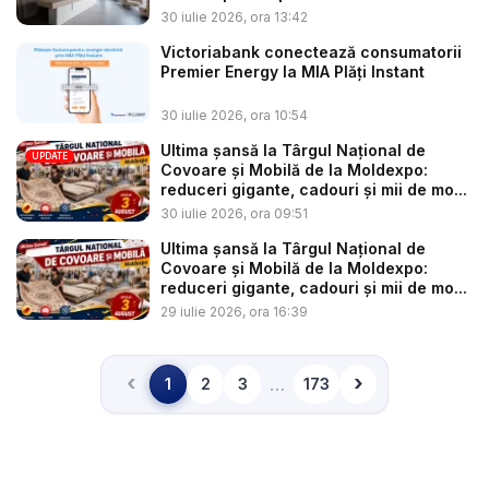
30 iulie 2026, ora 13:42
Victoriabank conectează consumatorii
Premier Energy la MIA Plăți Instant
30 iulie 2026, ora 10:54
Ultima șansă la Târgul Național de
UPDATE
Covoare și Mobilă de la Moldexpo:
reduceri gigante, cadouri și mii de mo...
30 iulie 2026, ora 09:51
Ultima șansă la Târgul Național de
Covoare și Mobilă de la Moldexpo:
reduceri gigante, cadouri și mii de mo...
29 iulie 2026, ora 16:39
‹
›
…
1
2
3
173
Înapoi
Înainte