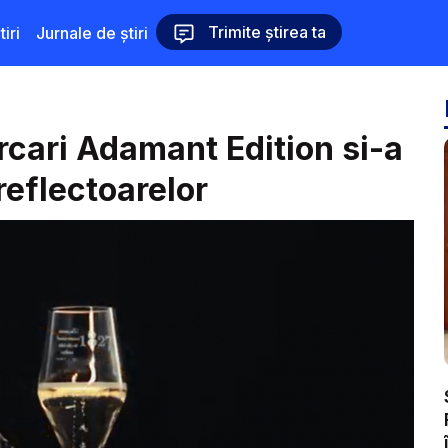
Trimite știrea ta
iri
Jurnale de știri
cari Adamant Edition si-a
reflectoarelor