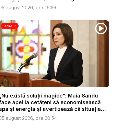
...
05 august 2026, ora 16:56
UPDATE
„Nu există soluții magice”: Maia Sandu
face apel la cetățeni să economisească
apa și energia și avertizează că situația
s...
05 august 2026, ora 20:54