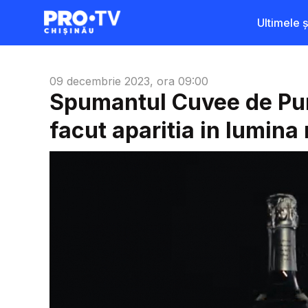
Ultimele șt
09 decembrie 2023, ora 09:00
Spumantul Cuvee de Pur
facut aparitia in lumina 