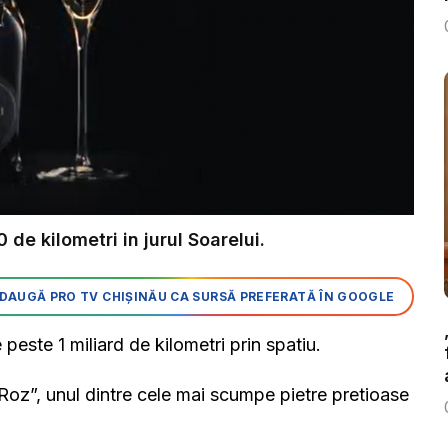
e kilometri in jurul Soarelui.
DAUGĂ PRO TV CHIȘINĂU CA SURSĂ PREFERATĂ ÎN GOOGLE
peste 1 miliard de kilometri prin spatiu.
oz”, unul dintre cele mai scumpe pietre pretioase