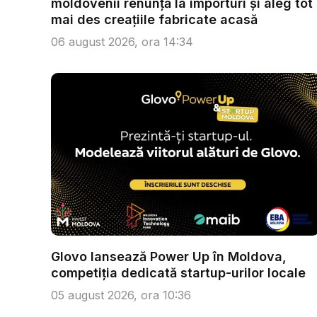
moldovenii renunță la importuri și aleg tot
mai des creațiile fabricate acasă
06 august 2026, ora 14:34
Glovo lansează Power Up în Moldova,
competiția dedicată startup-urilor locale
05 august 2026, ora 10:36