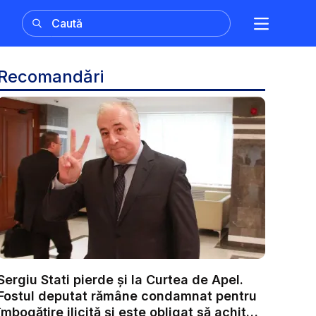
Recomandări
Sergiu Stati pierde și la Curtea de Apel.
Fostul deputat rămâne condamnat pentru
îmbogățire ilicită și este obligat să achite