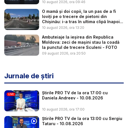
Ce...
10 august 2026, ora 09:46
O mamă și doi copii, la un pas de a fi
loviți pe o trecere de pietoni din
Chișinău: i-a tras în ultima clipă înapoi...
10 august 2026, ora 13:20
Ambuteiaje la ieșirea din Republica
Moldova: zeci de mașini stau la coadă
la punctul de trecere Sculeni - FOTO
09 august 2026, ora 20:50
Jurnale de știri
Știrile PRO TV de la ora 17:00 cu
LIVE
Daniela Andreev - 10.08.2026
10 august 2026, ora 17:00
Știrile PRO TV de la ora 13:00 cu Sergiu
Tataru - 10.08.2026