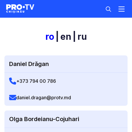
Acasa
Publicitate
ro
|
en
|
ru
Daniel Drăgan
+373 794 00 786
daniel.dragan@protv.md
Olga Bordeianu-Cojuhari