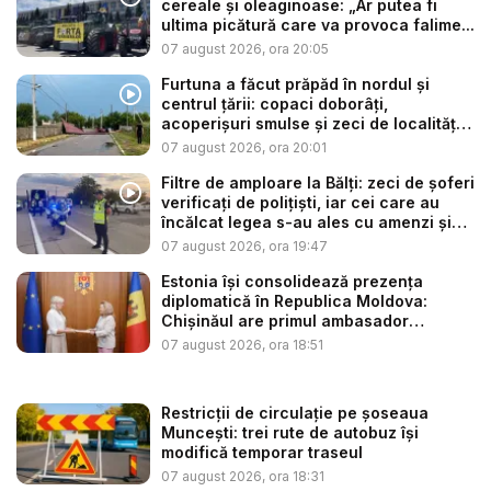
cereale și oleaginoase: „Ar putea fi
ultima picătură care va provoca falime...
07 august 2026, ora 20:05
Furtuna a făcut prăpăd în nordul și
centrul țării: copaci doborâți,
acoperișuri smulse și zeci de localități
...
07 august 2026, ora 20:01
Filtre de amploare la Bălți: zeci de șoferi
verificați de polițiști, iar cei care au
încălcat legea s-au ales cu amenzi și
s...
07 august 2026, ora 19:47
Estonia își consolidează prezența
diplomatică în Republica Moldova:
Chișinăul are primul ambasador
estonia...
07 august 2026, ora 18:51
Restricții de circulație pe șoseaua
Muncești: trei rute de autobuz își
modifică temporar traseul
07 august 2026, ora 18:31