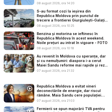
consu...
08 august 2026, ora 14:20
S-au format cozi la ieșirea din
Republica Moldova prin punctul de
trecere a frontierei Giurgiulești-Galați...
08 august 2026, ora 10:25
Benzina și motorina se ieftinesc în
Republica Moldova în acest weekend.
Noile prețuri au intrat în vigoare - FOTO
08 august 2026, ora 10:18
Au revenit în Moldova cu speranțe, dar
și cu nemulțumiri: diaspora i-a cerut
Maiei Sandu reforme mai rapide și rez...
07 august 2026, ora 21:32
Republica Moldova a evitat vineri
deconectările de energie, dar riscul
rămâne. Maia Sandu cere populației
să...
07 august 2026, ora 21:03
Fermierii se opun majorării TVA pentru