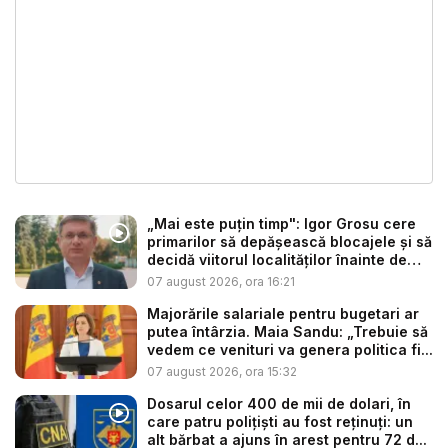
„Mai este puțin timp": Igor Grosu cere
primarilor să depășească blocajele și să
decidă viitorul localităților înainte de
ex...
07 august 2026, ora 16:21
Majorările salariale pentru bugetari ar
putea întârzia. Maia Sandu: „Trebuie să
vedem ce venituri va genera politica fi...
07 august 2026, ora 15:32
Dosarul celor 400 de mii de dolari, în
care patru polițiști au fost reținuți: un
alt bărbat a ajuns în arest pentru 72 d...