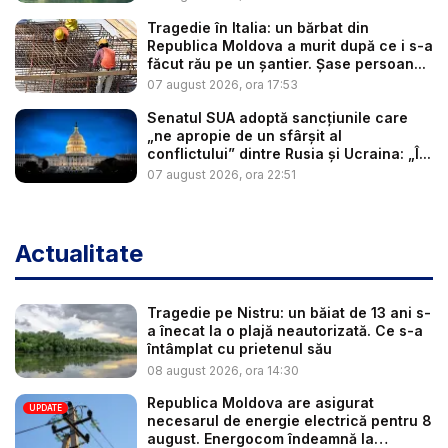
Tragedie în Italia: un bărbat din
Republica Moldova a murit după ce i s-a
făcut rău pe un șantier. Șase persoan...
07 august 2026, ora 17:53
Senatul SUA adoptă sancțiunile care
„ne apropie de un sfârșit al
conflictului” dintre Rusia și Ucraina: „Î...
07 august 2026, ora 22:51
Actualitate
Tragedie pe Nistru: un băiat de 13 ani s-
a înecat la o plajă neautorizată. Ce s-a
întâmplat cu prietenul său
08 august 2026, ora 14:30
Republica Moldova are asigurat
UPDATE
necesarul de energie electrică pentru 8
august. Energocom îndeamnă la