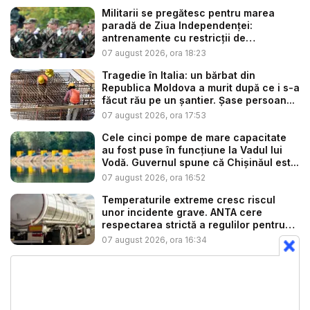
Militarii se pregătesc pentru marea
paradă de Ziua Independenței:
antrenamente cu restricții de
circulație...
07 august 2026, ora 18:23
Tragedie în Italia: un bărbat din
Republica Moldova a murit după ce i s-a
făcut rău pe un șantier. Șase persoan...
07 august 2026, ora 17:53
Cele cinci pompe de mare capacitate
au fost puse în funcțiune la Vadul lui
Vodă. Guvernul spune că Chișinăul est...
07 august 2026, ora 16:52
Temperaturile extreme cresc riscul
unor incidente grave. ANTA cere
respectarea strictă a regulilor pentru
tr...
07 august 2026, ora 16:34