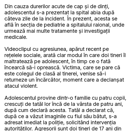
Din cauza durerilor acute de cap și de dinți,
adolescentul s-a prezentat la spital abia după
câteva zile de la incident. În prezent, acesta se
află în secția de pediatrie a spitalului raional, unde
urmează mai multe tratamente și investigații
medicale.
Videoclipul cu agresiunea, apărut recent pe
rețelele sociale, arată clar modul în care doi tineri îl
maltratează pe adolescent, în timp ce o fată
încearcă să-i oprească. Victima, care se pare că
este colegul de clasă al tinerei, venise să-i
returneze un încărcător, moment care a declanșat
atacul violent.
Adolescentul provine dintr-o familie cu patru copii,
crescuți de tatăl lor încă de la vârsta de patru ani,
după cum declară acesta. Tatăl a declarat că,
după ce a văzut imaginile cu fiul său bătut, s-a
adresat imediat la poliție, solicitând intervenția
autorităților. Agresorii sunt doi tineri de 17 ani din