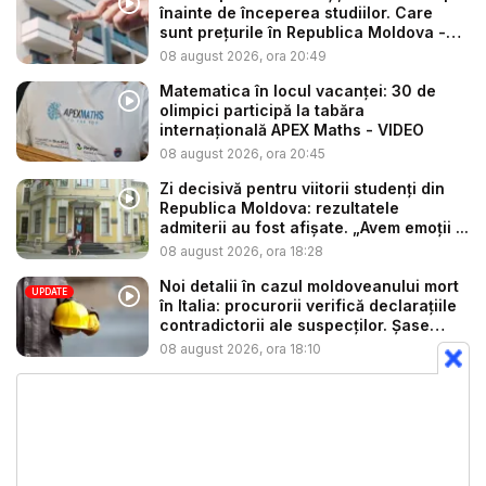
înainte de începerea studiilor. Care
sunt prețurile în Republica Moldova -
V...
08 august 2026, ora 20:49
Matematica în locul vacanței: 30 de
olimpici participă la tabăra
internațională APEX Maths - VIDEO
08 august 2026, ora 20:45
Zi decisivă pentru viitorii studenți din
Republica Moldova: rezultatele
admiterii au fost afișate. „Avem emoții ...
08 august 2026, ora 18:28
Noi detalii în cazul moldoveanului mort
UPDATE
în Italia: procurorii verifică declarațiile
contradictorii ale suspecților. Șase
per...
08 august 2026, ora 18:10