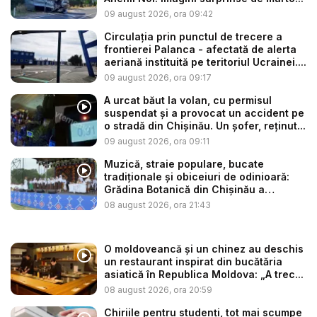
09 august 2026, ora 09:42
Circulația prin punctul de trecere a
frontierei Palanca - afectată de alerta
aeriană instituită pe teritoriul Ucrainei....
09 august 2026, ora 09:17
A urcat băut la volan, cu permisul
suspendat și a provocat un accident pe
o stradă din Chișinău. Un șofer, reținut...
09 august 2026, ora 09:11
Muzică, straie populare, bucate
tradiționale și obiceiuri de odinioară:
Grădina Botanică din Chișinău a
găzdui...
08 august 2026, ora 21:43
O moldoveancă și un chinez au deschis
un restaurant inspirat din bucătăria
asiatică în Republica Moldova: „A trec...
08 august 2026, ora 20:59
Chiriile pentru studenți, tot mai scumpe