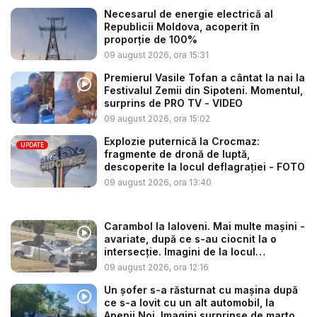
Necesarul de energie electrică al
Republicii Moldova, acoperit în
proporție de 100%
09 august 2026, ora 15:31
Premierul Vasile Tofan a cântat la nai la
Festivalul Zemii din Sipoteni. Momentul,
surprins de PRO TV - VIDEO
09 august 2026, ora 15:02
Explozie puternică la Crocmaz:
UPDATE
fragmente de dronă de luptă,
descoperite la locul deflagrației - FOTO
09 august 2026, ora 13:40
Carambol la Ialoveni. Mai multe mașini -
avariate, după ce s-au ciocnit la o
intersecție. Imagini de la locul
acciden...
09 august 2026, ora 12:16
Un șofer s-a răsturnat cu mașina după
ce s-a lovit cu un alt automobil, la
Anenii Noi. Imagini surprinse de marto...