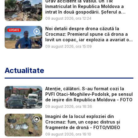
Grav accident la Vaslui. Un TIR
înmatriculat în Republica Moldova a
intrat în două gospodării. Șoferul a
răm...
09 august 2026, ora 12:24
Noi detalii despre drona căzută la
UPDATE
Crocmaz: Premierul spune că drona a
lovit un copac, iar explozia a avariat o...
09 august 2026, ora 15:09
Actualitate
Atenție, călători. S-au format cozi la
PVFI Otaci-Moghilev-Podolsk, pe sensul
de ieșire din Republica Moldova - FOTO
09 august 2026, ora 16:36
Imagini de la locul exploziei din
Crocmaz: fum, un copac distrus și
fragmente de dronă - FOTO/VIDEO
09 august 2026, ora 16:10