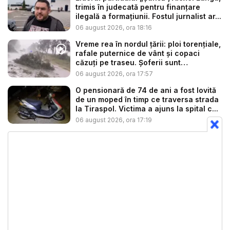
trimis în judecată pentru finanțare
ilegală a formațiunii. Fostul jurnalist ar...
06 august 2026, ora 18:16
Vreme rea în nordul țării: ploi torențiale,
rafale puternice de vânt și copaci
căzuți pe traseu. Șoferii sunt
îndemnaț...
06 august 2026, ora 17:57
O pensionară de 74 de ani a fost lovită
de un moped în timp ce traversa strada
la Tiraspol. Victima a ajuns la spital c...
06 august 2026, ora 17:19