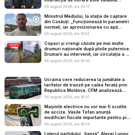
până...
06 august 2026, ora 20:17
Ministrul Mediului, la stația de captare
din Cosăuți: „Funcționează în parametri
normali, iar aprovizionarea cu apă
este...
06 august 2026, ora 19:52
Copaci și crengi căzute pe mai multe
UPDATE
drumuri naționale după ploile puternice.
Drumarii au intervenit, iar circulația a ...
06 august 2026, ora 18:40
Ucraina cere reducerea la jumătate a
tarifelor de tranzit pe calea ferată prin
Republica Moldova. CFM analizează
so...
06 august 2026, ora 18:31
Mașinile electrice nu vor mai fi scutite
de accize. Vasile Tofan anunță
modificări fiscale importante pentru pi...
06 august 2026, ora 18:23
Liderul partidului „Șansă”, Alexei Lungu,