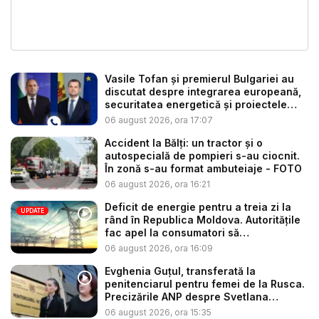
Vasile Tofan și premierul Bulgariei au
discutat despre integrarea europeană,
securitatea energetică și proiectele
co...
06 august 2026, ora 17:07
Accident la Bălți: un tractor și o
autospecială de pompieri s-au ciocnit.
În zonă s-au format ambuteiaje - FOTO
06 august 2026, ora 16:21
Deficit de energie pentru a treia zi la
UPDATE
rând în Republica Moldova. Autoritățile
fac apel la consumatori să
economisea...
06 august 2026, ora 16:09
Evghenia Guțul, transferată la
penitenciarul pentru femei de la Rusca.
Precizările ANP despre Svetlana
Popan...
06 august 2026, ora 15:35