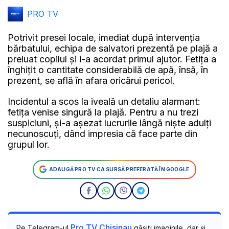
PRO TV
Potrivit presei locale, imediat după intervenția
bărbatului, echipa de salvatori prezentă pe plajă a
preluat copilul și i-a acordat primul ajutor. Fetița a
înghițit o cantitate considerabilă de apă, însă, în
prezent, se află în afara oricărui pericol.
Incidentul a scos la iveală un detaliu alarmant:
fetița venise singură la plajă. Pentru a nu trezi
suspiciuni, și-a așezat lucrurile lângă niște adulți
necunoscuți, dând impresia că face parte din
grupul lor.
ADAUGĂ PRO TV CA SURSĂ PREFERATĂ ÎN GOOGLE
Pro TV Chisinau
Pe Telegram-ul
găsiți imaginile, dar și