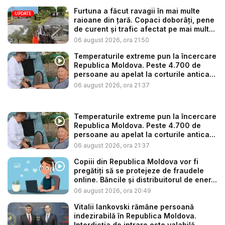
Furtuna a făcut ravagii în mai multe
UPDATE
raioane din țară. Copaci doborâți, pene
de curent și trafic afectat pe mai mult...
06 august 2026, ora 21:50
Temperaturile extreme pun la încercare
Republica Moldova. Peste 4.700 de
persoane au apelat la corturile antica...
06 august 2026, ora 21:37
Temperaturile extreme pun la încercare
Republica Moldova. Peste 4.700 de
persoane au apelat la corturile antica...
06 august 2026, ora 21:37
Copiii din Republica Moldova vor fi
pregătiți să se protejeze de fraudele
online. Băncile și distribuitorul de ener...
06 august 2026, ora 20:49
Vitalii Iankovski rămâne persoană
indezirabilă în Republica Moldova.
Interdicția de intrare este valabilă