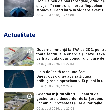
Cod Galben de ploi torențiale, grindină
și vijelii în centrul și nordul Republicii
Moldova. Când intră în vigoare avertiz...
06 august 2026, ora 14:08
Actualitate
Guvernul renunță la TVA de 20% pentru
toate facturile la energie și gaze. Taxa
va fi aplicată doar consumului care de...
06 august 2026, ora 22:53
Linia de înaltă tensiune Bălți–
Dnestrovsk, grav avariată după
prăbușirea a aproximativ 10 piloni în u...
06 august 2026, ora 22:43
Scandal în jurul viitorului centru de
gestionare a deșeurilor de la Șerpeni.
Localnicii protestează, iar autoritățile ...
06 august 2026, ora 22:02