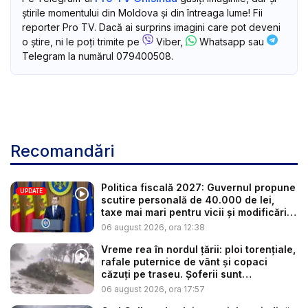
știrile momentului din Moldova și din întreaga lume! Fii
reporter Pro TV. Dacă ai surprins imagini care pot deveni
o știre, ni le poți trimite pe
Viber,
Whatsapp sau
Telegram la numărul 079400508.
Recomandări
Politica fiscală 2027: Guvernul propune
UPDATE
scutire personală de 40.000 de lei,
taxe mai mari pentru vicii și modificări
l...
06 august 2026, ora 12:38
Vreme rea în nordul țării: ploi torențiale,
rafale puternice de vânt și copaci
căzuți pe traseu. Șoferii sunt
îndemnaț...
06 august 2026, ora 17:57