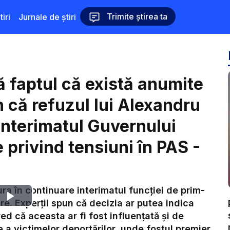
Trimite știrea ta
iri
Jurnale de știri
ă faptul că există anumite
 că refuzul lui Alexandru
nterimatul Guvernului
 privind tensiuni în PAS -
a în continuare interimatul funcției de prim-
Play
e. Experții spun că decizia ar putea indica
red că aceasta ar fi fost influențată și de
Video
a victimelor deportărilor, unde fostul premier