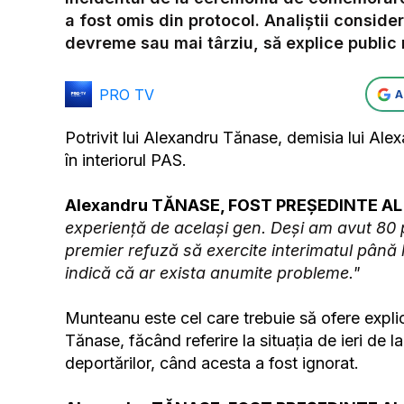
a fost omis din protocol. Analiștii consid
devreme sau mai târziu, să explice public 
PRO TV
A
Potrivit lui Alexandru Tănase, demisia lui Ale
în interiorul PAS.
Alexandru TĂNASE, FOST PREȘEDINTE AL
experiență de același gen. Deși am avut 80 
premier refuză să exercite interimatul până 
indică că ar exista anumite probleme."
Munteanu este cel care trebuie să ofere explic
Tănase, făcând referire la situația de ieri de
deportărilor, când acesta a fost ignorat.