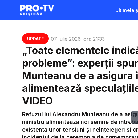
Ultimele șt
07 iulie 2026, ora 21:33
UPDATE
„Toate elementele indic
probleme”: experții spun
Munteanu de a asigura i
alimentează speculațiile
VIDEO
Refuzul lui Alexandru Munteanu de a asigur
ministru alimentează noi semne de întrebar
existența unor tensiuni și neînțelegeri și c
incidentul de la ceremonia de comemorare 