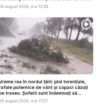
...
06 august 2026, ora 12:38
Vreme rea în nordul țării: ploi torențiale,
rafale puternice de vânt și copaci căzuți
pe traseu. Șoferii sunt îndemnați să
condu...
06 august 2026, ora 17:57