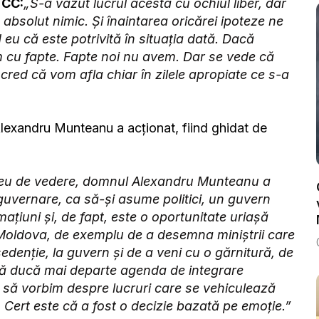
 CC:
„S-a văzut lucrul acesta cu ochiul liber, dar
absolut nimic. Și înaintarea oricărei ipoteze ne
 eu că este potrivită în situația dată. Dacă
m cu fapte. Fapte noi nu avem. Dar se vede că
cred că vom afla chiar în zilele apropiate ce s-a
lexandru Munteanu a acționat, fiind ghidat de
eu de vedere, domnul Alexandru Munteanu a
a guvernare, ca să-și asume politici, un guvern
ațiuni și, de fapt, este o oportunitate uriașă
Moldova, de exemplu de a desemna miniștrii care
eședenție, la guvern și de a veni cu o gărnitură, de
să ducă mai departe agenda de integrare
să vorbim despre lucruri care se vehiculează
 Cert este că a fost o decizie bazată pe emoție.”