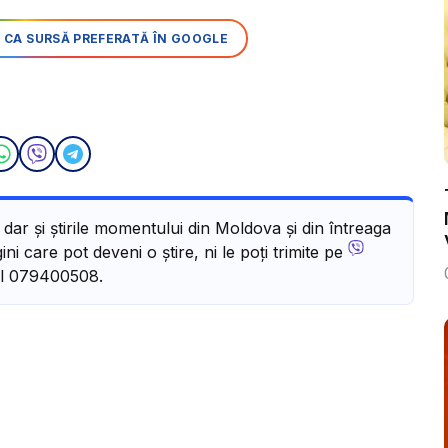
 CA SURSĂ PREFERATĂ ÎN GOOGLE
, dar și știrile momentului din Moldova și din întreaga
ni care pot deveni o știre, ni le poți trimite pe
l 079400508.