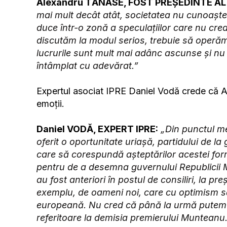
Alexandru TĂNASE, FOST PREȘEDINTE AL
mai mult decât atât, societatea nu cunoaște 
duce într-o zonă a speculațiilor care nu cred
discutăm la modul serios, trebuie să operă
lucrurile sunt mult mai adânc ascunse și nu 
întâmplat cu adevărat.”
Expertul asociat IPRE Daniel Vodă crede că A
emoții.
Daniel VODĂ, EXPERT IPRE:
„Din punctul m
oferit o oportunitate uriașă, partidului de l
care să corespundă așteptărilor acestei form
pentru de a desemna guvernului Republicii 
au fost anteriori în postul de consiliri, la pr
exemplu, de oameni noi, care cu optimism 
europeană. Nu cred că până la urmă putem 
referitoare la demisia premierului Munteanu.