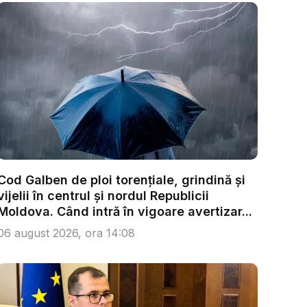
Cod Galben de ploi torențiale, grindină și
vijelii în centrul și nordul Republicii
Moldova. Când intră în vigoare avertizar...
06 august 2026, ora 14:08