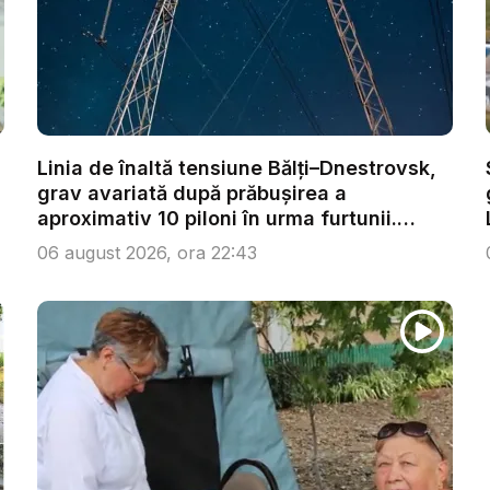
Linia de înaltă tensiune Bălți–Dnestrovsk,
grav avariată după prăbușirea a
aproximativ 10 piloni în urma furtunii.
Ech...
06 august 2026, ora 22:43