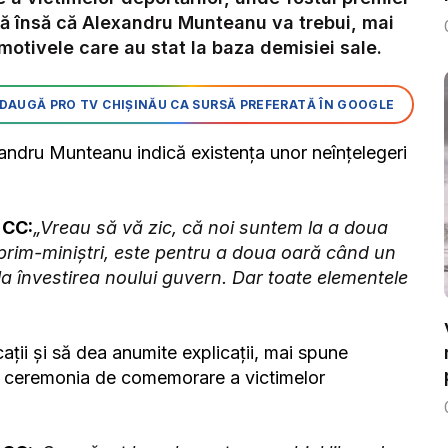
eră însă că Alexandru Munteanu va trebui, mai
motivele care au stat la baza demisiei sale.
DAUGĂ PRO TV CHIȘINĂU CA SURSĂ PREFERATĂ ÎN GOOGLE
xandru Munteanu indică existența unor neînțelegeri
 CC:
„Vreau să vă zic, că noi suntem la a doua
prim-miniștri, este pentru a doua oară când un
la învestirea noului guvern. Dar toate elementele
ații și să dea anumite explicații, mai spune
 la ceremonia de comemorare a victimelor