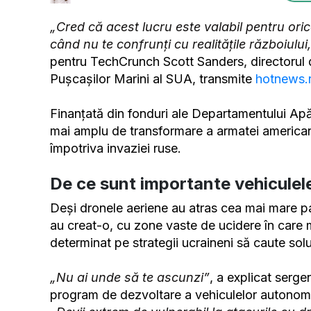
„Cred că acest lucru este valabil pentru ori
când nu te confrunți cu realitățile războiului
pentru TechCrunch Scott Sanders, directorul de
Pușcașilor Marini al SUA, transmite
hotnews.
Finanțată din fonduri ale Departamentului Apăr
mai amplu de transformare a armatei americane
împotriva invaziei ruse.
De ce sunt importante vehiculel
Deși dronele aeriene au atras cea mai mare par
au creat-o, cu zone vaste de ucidere în care m
determinat pe strategii ucraineni să caute solu
„Nu ai unde să te ascunzi”
, a explicat serg
program de dezvoltare a vehiculelor autonome