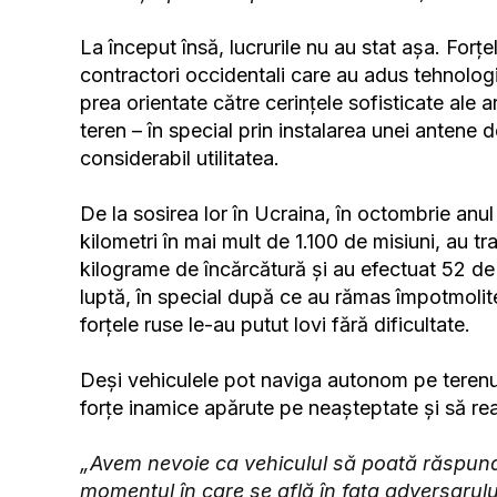
La început însă, lucrurile nu au stat așa. For
contractori occidentali care au adus tehnologii n
prea orientate către cerințele sofisticate ale 
teren – în special prin instalarea unei antene de
considerabil utilitatea.
De la sosirea lor în Ucraina, în octombrie anu
kilometri în mai mult de 1.100 de misiuni, au t
kilograme de încărcătură și au efectuat 52 de e
luptă, în special după ce au rămas împotmolite
forțele ruse le-au putut lovi fără dificultate.
Deși vehiculele pot naviga autonom pe terenuri
forțe inamice apărute pe neașteptate și să r
„Avem nevoie ca vehiculul să poată răspunde 
momentul în care se află în fața adversarulu