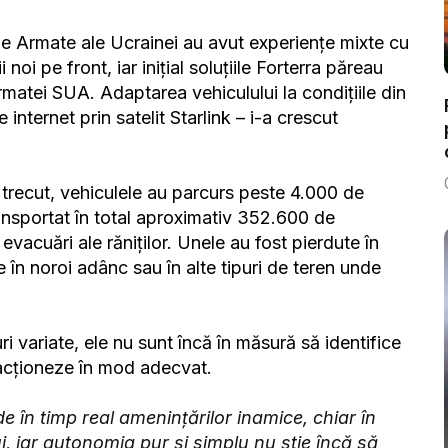
țele Armate ale Ucrainei au avut experiențe mixte cu
oi pe front, iar inițial soluțiile Forterra păreau
armatei SUA. Adaptarea vehiculului la condițiile din
 internet prin satelit Starlink – i-a crescut
l trecut, vehiculele au parcurs peste 4.000 de
ransportat în total aproximativ 352.600 de
vacuări ale răniților. Unele au fost pierdute în
 în noroi adânc sau în alte tipuri de teren unde
 variate, ele nu sunt încă în măsură să identifice
eacționeze în mod adecvat.
în timp real amenințărilor inamice, chiar în
i, iar autonomia pur și simplu nu știe încă să