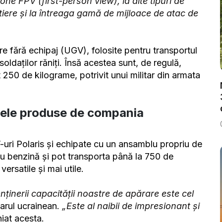
one FPV (first-person view), la alte tipuri de
rtiere și la întreaga gamă de mijloace de atac de
re fără echipaj (UGV), folosite pentru transportul
soldaților răniți. Însă acestea sunt, de regulă,
t 250 de kilograme, potrivit unui militar din armata
ulele produse de compania
-uri Polaris și echipate cu un ansamblu propriu de
cu benzină și pot transporta până la 750 de
ersatile și mai utile.
nținerii capacității noastre de apărare este cel
tarul ucrainean.
„Este al naibii de impresionant și
niat acesta.