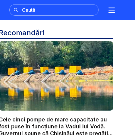
Recomandări
Cele cinci pompe de mare capacitate au
fost puse în funcțiune la Vadul lui Vodă.
Guvernul spune că Chișinăul este pregăti...