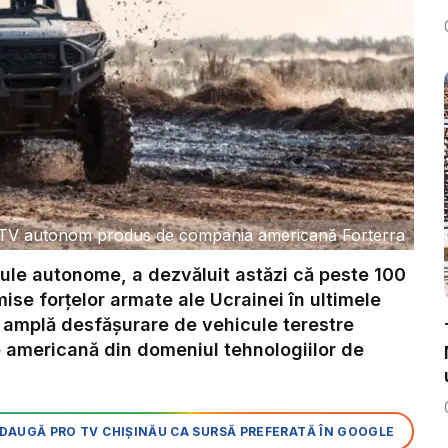
TV autonom produs de compania americană Forterra
ule autonome, a dezvăluit astăzi că peste 100
ise forțelor armate ale Ucrainei în ultimele
i amplă desfășurare de vehicule terestre
 americană din domeniul tehnologiilor de
DAUGĂ PRO TV CHIȘINĂU CA SURSĂ PREFERATĂ ÎN GOOGLE