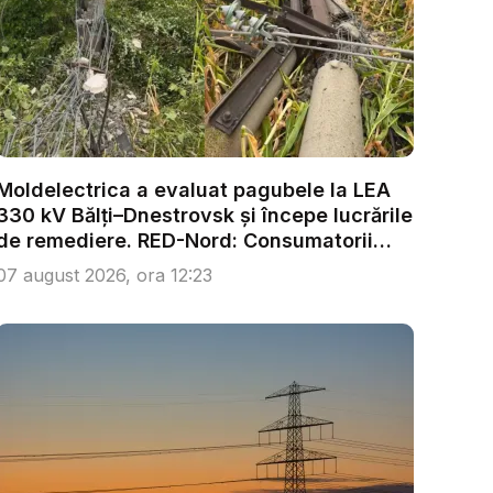
Moldelectrica a evaluat pagubele la LEA
330 kV Bălți–Dnestrovsk și începe lucrările
de remediere. RED-Nord: Consumatorii
nu...
07 august 2026, ora 12:23