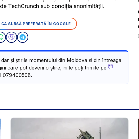
at de TechCrunch sub condiția anonimității.
 CA SURSĂ PREFERATĂ ÎN GOOGLE
, dar și știrile momentului din Moldova și din întreaga
ni care pot deveni o știre, ni le poți trimite pe
l 079400508.