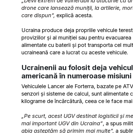
„Devii extrem de vulnerabil la atacurile cu dr
drone care lansează muniții, la artilerie, mo
care dispun”,
explică acesta.
Ucraina produce deja propriile vehicule terest
proviziilor și al muniției sau pentru evacuarea 
alimentate cu baterii și pot transporta cel mul
ucraineană care a lucrat cu aceste vehicule.
Ucrainenii au folosit deja vehic
americană în numeroase misiuni
Vehiculele Lancer ale Forterra, bazate pe ATV
senzori și sisteme de calcul, sunt alimentate 
kilograme de încărcătură, ceea ce le face mai v
„Pe scurt, acest UGV destinat logisticii și me
mai important UGV din Ucraina”
, a spus mili
abia așteptăm să primim mai multe”,
a subli