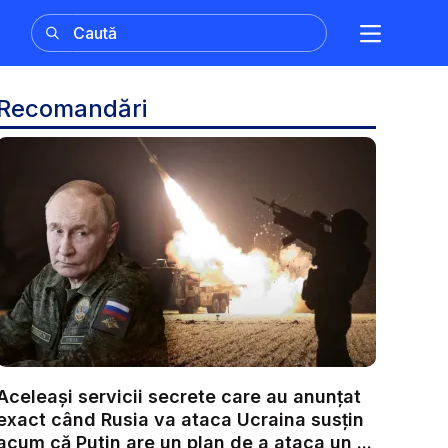
Recomandări
Aceleași servicii secrete care au anunțat
exact când Rusia va ataca Ucraina susțin
acum că Putin are un plan de a ataca un ...