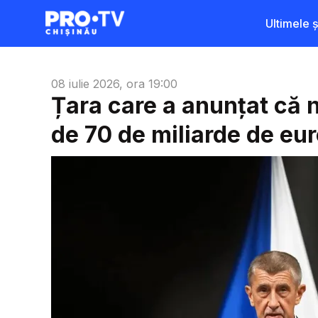
Ultimele șt
08 iulie 2026, ora 19:00
Țara care a anunțat că nu
de 70 de miliarde de eu