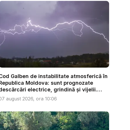
Cod Galben de instabilitate atmosferică în
Republica Moldova: sunt prognozate
descărcări electrice, grindină și vijelii.
Câ...
07 august 2026, ora 10:06