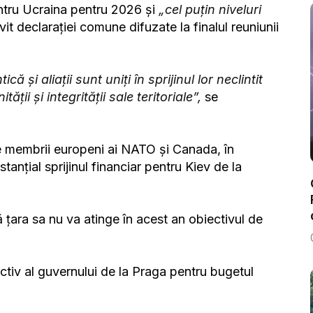
entru Ucraina pentru 2026 şi
„cel puţin niveluri
ivit declaraţiei comune difuzate la finalul reuniunii
 şi aliaţii sunt uniţi în sprijinul lor neclintit
ţii şi integrităţii sale teritoriale”,
se
de membrii europeni ai NATO şi Canada, în
anţial sprijinul financiar pentru Kiev de la
 ţara sa nu va atinge în acest an obiectivul de
ctiv al guvernului de la Praga pentru bugetul