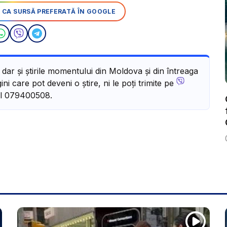
 CA SURSĂ PREFERATĂ ÎN GOOGLE
, dar și știrile momentului din Moldova și din întreaga
ni care pot deveni o știre, ni le poți trimite pe
l 079400508.