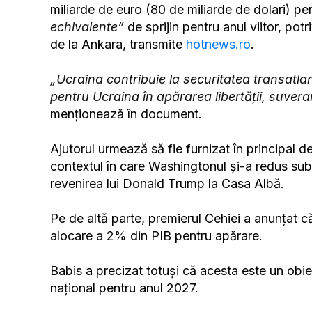
miliarde de euro (80 de miliarde de dolari) p
echivalente”
de sprijin pentru anul viitor, potr
de la Ankara, transmite
hotnews.ro
.
„Ucraina contribuie la securitatea transatlantică
pentru Ucraina în apărarea libertăţii, suveranită
menţionează în document.
Ajutorul urmează să fie furnizat în principal 
contextul în care Washingtonul şi-a redus subst
revenirea lui Donald Trump la Casa Albă.
Pe de altă parte, premierul Cehiei a anunţat că
alocare a 2% din PIB pentru apărare.
Babis a precizat totuşi că acesta este un obie
naţional pentru anul 2027.