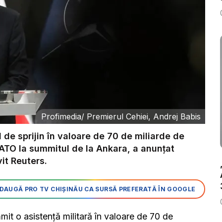
Profimedia
/
Premierul Cehiei, Andrej Babis
 de sprijin în valoare de 70 de miliarde de
ATO la summitul de la Ankara, a anunţat
it Reuters.
DAUGĂ PRO TV CHIȘINĂU CA SURSĂ PREFERATĂ ÎN GOOGLE
t o asistenţă militară în valoare de 70 de