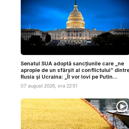
Senatul SUA adoptă sancțiunile care „ne
apropie de un sfârșit al conflictului” dintr
Rusia și Ucraina: „Îl vor lovi pe Putin
acolo...
07 august 2026, ora 22:51