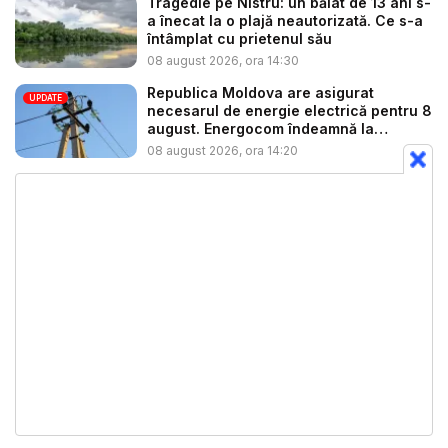
Tragedie pe Nistru: un băiat de 13 ani s-
a înecat la o plajă neautorizată. Ce s-a
întâmplat cu prietenul său
08 august 2026, ora 14:30
Republica Moldova are asigurat
UPDATE
necesarul de energie electrică pentru 8
august. Energocom îndeamnă la
consu...
08 august 2026, ora 14:20