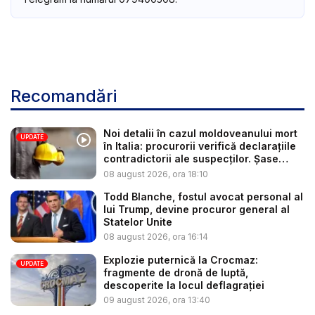
Recomandări
Noi detalii în cazul moldoveanului mort
UPDATE
în Italia: procurorii verifică declarațiile
contradictorii ale suspecților. Șase
per...
08 august 2026, ora 18:10
Todd Blanche, fostul avocat personal al
lui Trump, devine procuror general al
Statelor Unite
08 august 2026, ora 16:14
Explozie puternică la Crocmaz:
UPDATE
fragmente de dronă de luptă,
descoperite la locul deflagrației
09 august 2026, ora 13:40