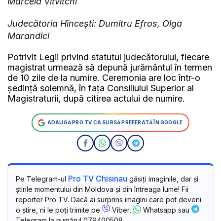
Marcela Vitvitchi
Judecătoria Hîncești: Dumitru Efros, Olga
Marandici
Potrivit Legii privind statutul judecătorului, fiecare
magistrat urmează să depună jurământul în termen
de 10 zile de la numire. Ceremonia are loc într-o
ședință solemnă, în fața Consiliului Superior al
Magistraturii, după citirea actului de numire.
ADAUGĂ PRO TV CA SURSĂ PREFERATĂ ÎN GOOGLE
Pro TV Chisinau
Pe Telegram-ul
găsiți imaginile, dar și
știrile momentului din Moldova și din întreaga lume! Fii
reporter Pro TV. Dacă ai surprins imagini care pot deveni
o știre, ni le poți trimite pe
Viber,
Whatsapp sau
Telegram la numărul 079400508.