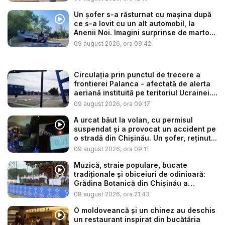
Un șofer s-a răsturnat cu mașina după
ce s-a lovit cu un alt automobil, la
Anenii Noi. Imagini surprinse de marto...
09 august 2026, ora 09:42
Circulația prin punctul de trecere a
frontierei Palanca - afectată de alerta
aeriană instituită pe teritoriul Ucrainei....
09 august 2026, ora 09:17
A urcat băut la volan, cu permisul
suspendat și a provocat un accident pe
o stradă din Chișinău. Un șofer, reținut...
09 august 2026, ora 09:11
Muzică, straie populare, bucate
tradiționale și obiceiuri de odinioară:
Grădina Botanică din Chișinău a
găzdui...
08 august 2026, ora 21:43
O moldoveancă și un chinez au deschis
un restaurant inspirat din bucătăria