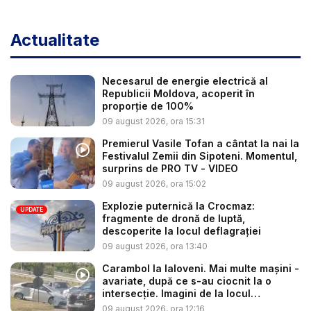
Actualitate
Necesarul de energie electrică al
Republicii Moldova, acoperit în
proporție de 100%
09 august 2026, ora 15:31
Premierul Vasile Tofan a cântat la nai la
Festivalul Zemii din Sipoteni. Momentul,
surprins de PRO TV - VIDEO
09 august 2026, ora 15:02
Explozie puternică la Crocmaz:
UPDATE
fragmente de dronă de luptă,
descoperite la locul deflagrației
09 august 2026, ora 13:40
Carambol la Ialoveni. Mai multe mașini -
avariate, după ce s-au ciocnit la o
intersecție. Imagini de la locul
acciden...
09 august 2026, ora 12:16