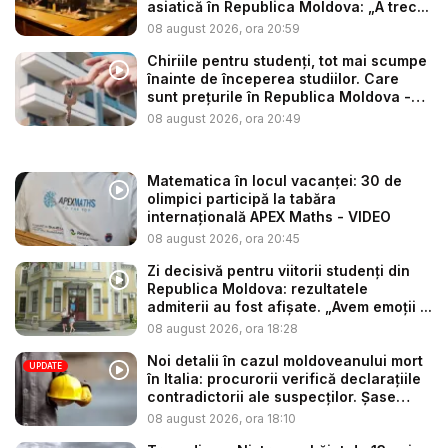
asiatică în Republica Moldova: „A trec...
08 august 2026, ora 20:59
Chiriile pentru studenți, tot mai scumpe
înainte de începerea studiilor. Care
sunt prețurile în Republica Moldova -
V...
08 august 2026, ora 20:49
Matematica în locul vacanței: 30 de
olimpici participă la tabăra
internațională APEX Maths - VIDEO
08 august 2026, ora 20:45
Zi decisivă pentru viitorii studenți din
Republica Moldova: rezultatele
admiterii au fost afișate. „Avem emoții ...
08 august 2026, ora 18:28
Noi detalii în cazul moldoveanului mort
UPDATE
în Italia: procurorii verifică declarațiile
contradictorii ale suspecților. Șase
per...
08 august 2026, ora 18:10