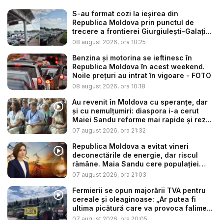
S-au format cozi la ieșirea din
Republica Moldova prin punctul de
trecere a frontierei Giurgiulești-Galați...
08 august 2026, ora 10:25
Benzina și motorina se ieftinesc în
Republica Moldova în acest weekend.
Noile prețuri au intrat în vigoare - FOTO
08 august 2026, ora 10:18
Au revenit în Moldova cu speranțe, dar
și cu nemulțumiri: diaspora i-a cerut
Maiei Sandu reforme mai rapide și rez...
07 august 2026, ora 21:32
Republica Moldova a evitat vineri
deconectările de energie, dar riscul
rămâne. Maia Sandu cere populației
să...
07 august 2026, ora 21:03
Fermierii se opun majorării TVA pentru
cereale și oleaginoase: „Ar putea fi
ultima picătură care va provoca falime...
07 august 2026, ora 20:05