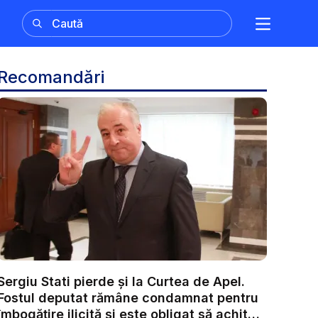
Recomandări
Sergiu Stati pierde și la Curtea de Apel.
Fostul deputat rămâne condamnat pentru
îmbogățire ilicită și este obligat să achite