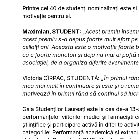
Printre cei 40 de studenți nominalizați este ș
motivație pentru el.
Maximian, STUDENT:
„Acest premiu însemn
acest premiu s-a depus foarte mult efort pe p
ceilalți ani. Aceasta este o motivație foarte
că e foarte monoton și deja nu mai ai poftă d
asociației, de a organiza diferite evenimente
Victoria CÎRPAC, STUDENTĂ:
„În primul rân
mea mai mult în continuare și este și o rem
motivează în primul rând să continui să luc
Gala Studenților Laureați este la cea de-a 13
performanțelor viitorilor medici și farmaciști
științifice și participare activă în diferite acti
categoriile: Performanță academică și extracurr