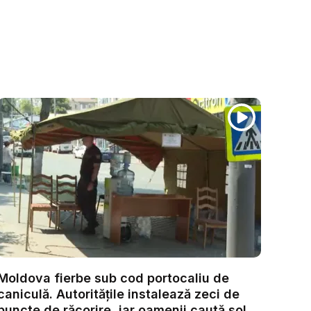
Moldova fierbe sub cod portocaliu de
caniculă. Autoritățile instalează zeci de
puncte de răcorire, iar oamenii caută sol...