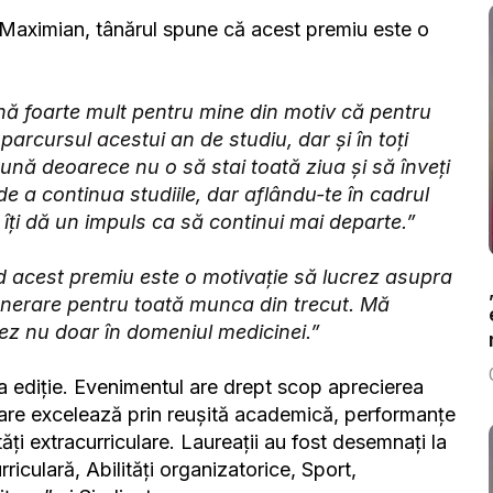
i Maximian, tânărul spune că acest premiu este o
ă foarte mult pentru mine din motiv că pentru
arcursul acestui an de studiu, dar și în toți
 bună deoarece nu o să stai toată ziua și să înveți
e a continua studiile, dar aflându-te în cadrul
 îți dă un impuls ca să continui mai departe.”
d acest premiu este o motivație să lucrez asupra
unerare pentru toată munca din trecut. Mă
rez nu doar în domeniul medicinei.”
-a ediție. Evenimentul are drept scop aprecierea
 care excelează prin reușită academică, performanțe
vități extracurriculare. Laureații au fost desemnați la
iculară, Abilități organizatorice, Sport,