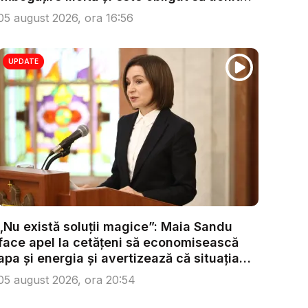
...
05 august 2026, ora 16:56
UPDATE
„Nu există soluții magice”: Maia Sandu
face apel la cetățeni să economisească
apa și energia și avertizează că situația
s...
05 august 2026, ora 20:54