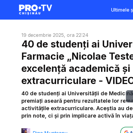
Ultimele șt
19 decembrie 2025, ora 22:24
40 de studenți ai Univer
Farmacie „Nicolae Test
excelență academică și i
extracurriculare - VIDE
40 de studenți ai Universității de Medicin
premiați aseară pentru rezultatele lor rema
activitățile extracurriculare. Aceștia au 
prin note, ci și prin implicare activă în vi
Dina Munteanu
A