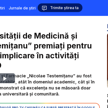
Trimite știrea ta
iri
Jurnale de știri
sității de Medicină și
emițanu” premiați pentru
mplicare în activități
O
ă și Farmacie „Nicolae Testemițanu” au fost
Play
rcabile, atât în domeniul academic, cât și în
demonstrat că excelența nu se măsoară doar
Video
ața universitară și comunitară.
DAUGĂ PRO TV CHIȘINĂU CA SURSĂ PREFERATĂ ÎN GOOGLE