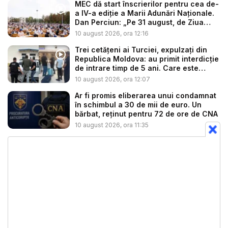
MEC dă start înscrierilor pentru cea de-
a IV-a ediție a Marii Adunări Naționale.
Dan Perciun: „Pe 31 august, de Ziua
Lim...
10 august 2026, ora 12:16
Trei cetățeni ai Turciei, expulzați din
Republica Moldova: au primit interdicție
de intrare timp de 5 ani. Care este
moti...
10 august 2026, ora 12:07
Ar fi promis eliberarea unui condamnat
în schimbul a 30 de mii de euro. Un
bărbat, reținut pentru 72 de ore de CNA
10 august 2026, ora 11:35