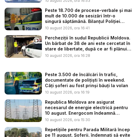
10 august 2026, ora 16:53
Peste 18.700 de procese-verbale și mai
mult de 10.000 de sesizări într-o
singură săptămână. Bilanțul Poliției
Naț...
10 august 2026, ora 16:41
Percheziții în sudul Republicii Moldova.
Un bărbat de 38 de ani este cercetat în
stare de libertate, după ce ar fi plănuit
...
10 august 2026, ora 16:28
Peste 3.500 de încălcări în trafic,
documentate de polițiști în weekend.
Câți șoferi au fost prinși băuți la volan
10 august 2026, ora 16:19
Republica Moldova are asigurat
necesarul de energie electrică pentru
10 august. Energocom îndeamnă
cetățe...
10 august 2026, ora 15:30
Repetițiile pentru Parada Militară încep
pe 11 august. Șoferii, îndemnați să evite