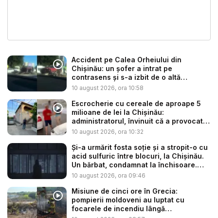
Accident pe Calea Orheiului din
Chișinău: un șofer a intrat pe
contrasens și s-a izbit de o altă
mașină...
10 august 2026, ora 10:58
Escrocherie cu cereale de aproape 5
milioane de lei la Chișinău:
administratorul, învinuit că a provocat
i...
10 august 2026, ora 10:32
Și-a urmărit fosta soție și a stropit-o cu
acid sulfuric între blocuri, la Chișinău.
Un bărbat, condamnat la închisoare.
Ce...
10 august 2026, ora 09:46
Misiune de cinci ore în Grecia:
pompierii moldoveni au luptat cu
focarele de incendiu lângă
Thessaloni...