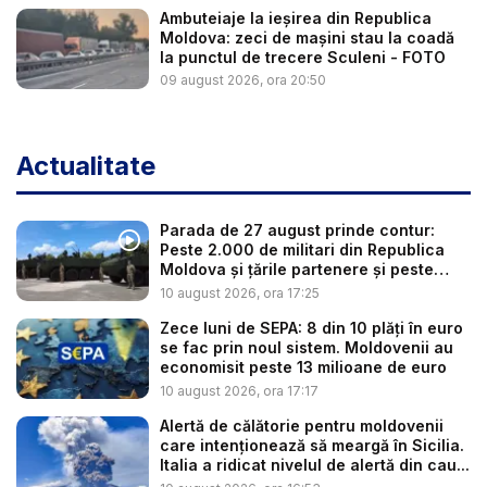
Ambuteiaje la ieșirea din Republica
Moldova: zeci de mașini stau la coadă
la punctul de trecere Sculeni - FOTO
09 august 2026, ora 20:50
Actualitate
Parada de 27 august prinde contur:
Peste 2.000 de militari din Republica
Moldova și țările partenere și peste
100...
10 august 2026, ora 17:25
Zece luni de SEPA: 8 din 10 plăți în euro
se fac prin noul sistem. Moldovenii au
economisit peste 13 milioane de euro
10 august 2026, ora 17:17
Alertă de călătorie pentru moldovenii
care intenționează să meargă în Sicilia.
Italia a ridicat nivelul de alertă din cau...