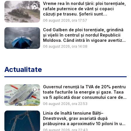
Vreme rea în nordul țării: ploi torențiale,
rafale puternice de vânt și copaci
căzuți pe traseu. Șoferii sunt
îndemnaț...
06 august 2026, ora 17:57
Cod Galben de ploi torențiale, grindină
și vijelii în centrul și nordul Republicii
Moldova. Când intră în vigoare avertiz...
06 august 2026, ora 14:08
Actualitate
Guvernul renunță la TVA de 20% pentru
toate facturile la energie și gaze. Taxa
va fi aplicată doar consumului care de...
06 august 2026, ora 22:53
Linia de înaltă tensiune Bălți–
Dnestrovsk, grav avariată după
prăbușirea a aproximativ 10 piloni în u...
06 august 2026, ora 22:43