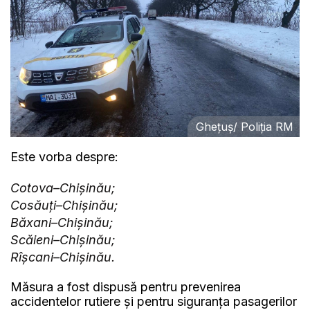
Ghețuș/ Poliția RM
Este vorba despre:
Cotova–Chișinău;
Cosăuți–Chișinău;
Băxani–Chișinău;
Scăieni–Chișinău;
Rîșcani–Chișinău.
Măsura a fost dispusă pentru prevenirea
accidentelor rutiere și pentru siguranța pasagerilor