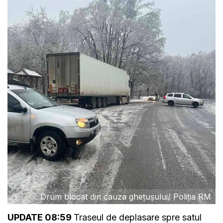
Drum blocat din cauza ghețușului/ Poliția RM
UPDATE 08:59
Traseul de deplasare spre satul