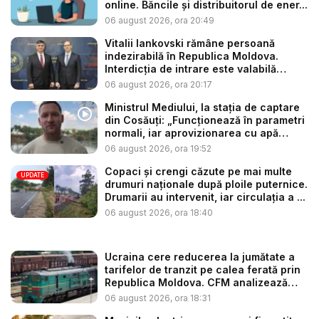
online. Băncile și distribuitorul de ener...
06 august 2026, ora 20:49
Vitalii Iankovski rămâne persoană
indezirabilă în Republica Moldova.
Interdicția de intrare este valabilă
până...
06 august 2026, ora 20:17
Ministrul Mediului, la stația de captare
din Cosăuți: „Funcționează în parametri
normali, iar aprovizionarea cu apă
este...
06 august 2026, ora 19:52
Copaci și crengi căzute pe mai multe
UPDATE
drumuri naționale după ploile puternice.
Drumarii au intervenit, iar circulația a ...
06 august 2026, ora 18:40
Ucraina cere reducerea la jumătate a
tarifelor de tranzit pe calea ferată prin
Republica Moldova. CFM analizează
so...
06 august 2026, ora 18:31