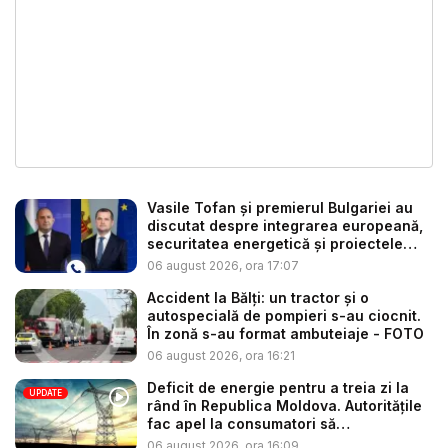
Vasile Tofan și premierul Bulgariei au
discutat despre integrarea europeană,
securitatea energetică și proiectele
co...
06 august 2026, ora 17:07
Accident la Bălți: un tractor și o
autospecială de pompieri s-au ciocnit.
În zonă s-au format ambuteiaje - FOTO
06 august 2026, ora 16:21
Deficit de energie pentru a treia zi la
UPDATE
rând în Republica Moldova. Autoritățile
fac apel la consumatori să
economisea...
06 august 2026, ora 16:09