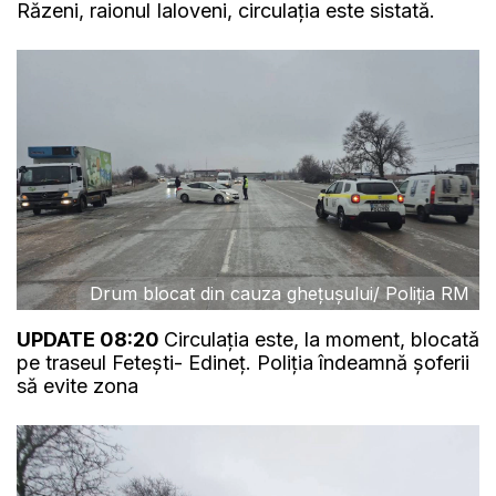
Răzeni, raionul Ialoveni, circulația este sistată.
Drum blocat din cauza ghețușului/ Poliția RM
UPDATE 08:20
Circulația este, la moment, blocatǎ
pe traseul Fetești- Edineț. Poliția îndeamnă șoferii
să evite zona