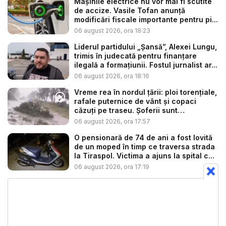
Mașinile electrice nu vor mai fi scutite
de accize. Vasile Tofan anunță
modificări fiscale importante pentru pi...
06 august 2026, ora 18:23
Liderul partidului „Șansă”, Alexei Lungu,
trimis în judecată pentru finanțare
ilegală a formațiunii. Fostul jurnalist ar...
06 august 2026, ora 18:16
Vreme rea în nordul țării: ploi torențiale,
rafale puternice de vânt și copaci
căzuți pe traseu. Șoferii sunt
îndemnaț...
06 august 2026, ora 17:57
O pensionară de 74 de ani a fost lovită
de un moped în timp ce traversa strada
la Tiraspol. Victima a ajuns la spital c...
06 august 2026, ora 17:19