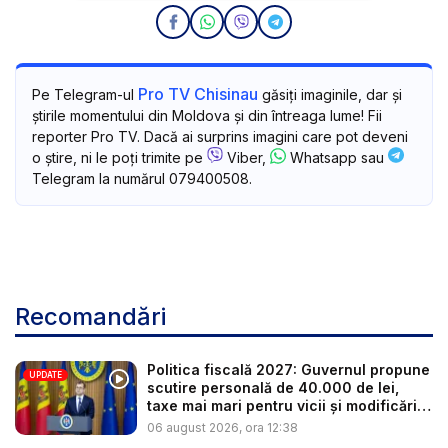
Pro TV Chisinau
Pe Telegram-ul
găsiți imaginile, dar și
știrile momentului din Moldova și din întreaga lume! Fii
reporter Pro TV. Dacă ai surprins imagini care pot deveni
o știre, ni le poți trimite pe
Viber,
Whatsapp sau
Telegram la numărul 079400508.
Recomandări
Politica fiscală 2027: Guvernul propune
UPDATE
scutire personală de 40.000 de lei,
taxe mai mari pentru vicii și modificări
l...
06 august 2026, ora 12:38