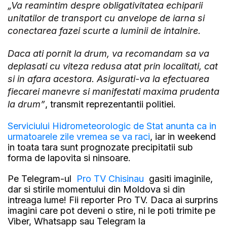
„Va reamintim despre obligativitatea echiparii
unitatilor de transport cu anvelope de iarna si
conectarea fazei scurte a luminii de intalnire.
Daca ati pornit la drum, va recomandam sa va
deplasati cu viteza redusa atat prin localitati, cat
si in afara acestora. Asigurati-va la efectuarea
fiecarei manevre si manifestati maxima prudenta
la drum”
, transmit reprezentantii politiei.
Serviciului Hidrometeorologic de Stat anunta ca in
urmatoarele zile vremea se va raci
, iar in weekend
in toata tara sunt prognozate precipitatii sub
forma de lapovita si ninsoare.
Pe Telegram-ul
Pro TV Chisinau
gasiti imaginile,
dar si stirile momentului din Moldova si din
intreaga lume! Fii reporter Pro TV. Daca ai surprins
imagini care pot deveni o stire, ni le poti trimite pe
Viber, Whatsapp sau Telegram la