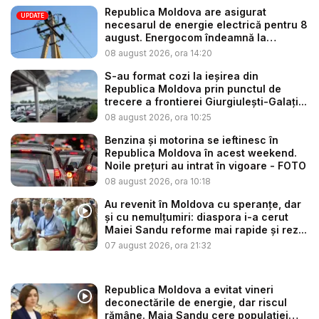
Republica Moldova are asigurat
UPDATE
necesarul de energie electrică pentru 8
august. Energocom îndeamnă la
consu...
08 august 2026, ora 14:20
S-au format cozi la ieșirea din
Republica Moldova prin punctul de
trecere a frontierei Giurgiulești-Galați...
08 august 2026, ora 10:25
Benzina și motorina se ieftinesc în
Republica Moldova în acest weekend.
Noile prețuri au intrat în vigoare - FOTO
08 august 2026, ora 10:18
Au revenit în Moldova cu speranțe, dar
și cu nemulțumiri: diaspora i-a cerut
Maiei Sandu reforme mai rapide și rez...
07 august 2026, ora 21:32
Republica Moldova a evitat vineri
deconectările de energie, dar riscul
rămâne. Maia Sandu cere populației