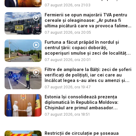
să...
07 august 2026, ora 21:03
Fermierii se opun majorării TVA pentru
cereale și oleaginoase: „Ar putea fi
ultima picătură care va provoca falime...
07 august 2026, ora 20:05
Furtuna a făcut prăpăd în nordul și
centrul țării: copaci doborâți,
acoperișuri smulse și zeci de localități
...
07 august 2026, ora 20:01
Filtre de amploare la Bălți: zeci de șoferi
verificați de polițiști, iar cei care au
încălcat legea s-au ales cu amenzi și
s...
07 august 2026, ora 19:47
Estonia își consolidează prezența
diplomatică în Republica Moldova:
Chișinăul are primul ambasador
estonia...
07 august 2026, ora 18:51
Restricții de circulație pe șoseaua