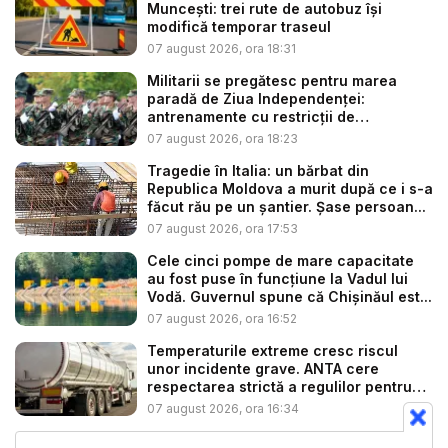
Muncești: trei rute de autobuz își
modifică temporar traseul
07 august 2026, ora 18:31
Militarii se pregătesc pentru marea
paradă de Ziua Independenței:
antrenamente cu restricții de
circulație...
07 august 2026, ora 18:23
Tragedie în Italia: un bărbat din
Republica Moldova a murit după ce i s-a
făcut rău pe un șantier. Șase persoan...
07 august 2026, ora 17:53
Cele cinci pompe de mare capacitate
au fost puse în funcțiune la Vadul lui
Vodă. Guvernul spune că Chișinăul est...
07 august 2026, ora 16:52
Temperaturile extreme cresc riscul
unor incidente grave. ANTA cere
respectarea strictă a regulilor pentru
tr...
07 august 2026, ora 16:34