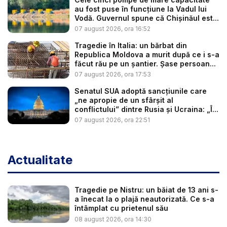
au fost puse în funcțiune la Vadul lui
Vodă. Guvernul spune că Chișinăul est...
07 august 2026, ora 16:52
Tragedie în Italia: un bărbat din
Republica Moldova a murit după ce i s-a
făcut rău pe un șantier. Șase persoan...
07 august 2026, ora 17:53
Senatul SUA adoptă sancțiunile care
„ne apropie de un sfârșit al
conflictului” dintre Rusia și Ucraina: „Î...
07 august 2026, ora 22:51
Actualitate
Tragedie pe Nistru: un băiat de 13 ani s-
a înecat la o plajă neautorizată. Ce s-a
întâmplat cu prietenul său
08 august 2026, ora 14:30