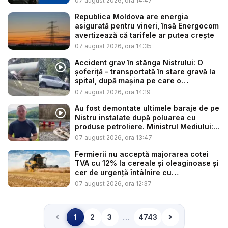
07 august 2026, ora 14:47
Republica Moldova are energia
asigurată pentru vineri, însă Energocom
avertizează că tarifele ar putea crește
07 august 2026, ora 14:35
Accident grav în stânga Nistrului: O
șoferiță - transportată în stare gravă la
spital, după mașina pe care o
conduce...
07 august 2026, ora 14:19
Au fost demontate ultimele baraje de pe
Nistru instalate după poluarea cu
produse petroliere. Ministrul Mediului:...
07 august 2026, ora 13:47
Fermierii nu acceptă majorarea cotei
TVA cu 12% la cereale și oleaginoase și
cer de urgență întâlnire cu
autoritățile:...
07 august 2026, ora 12:37
‹
›
…
1
2
3
4743
Înapoi
Înainte