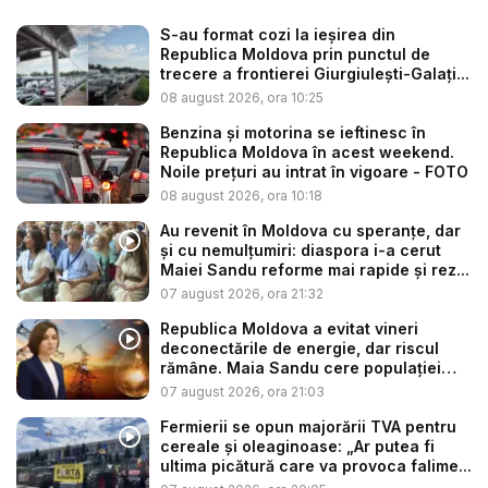
S-au format cozi la ieșirea din
Republica Moldova prin punctul de
trecere a frontierei Giurgiulești-Galați...
08 august 2026, ora 10:25
Benzina și motorina se ieftinesc în
Republica Moldova în acest weekend.
Noile prețuri au intrat în vigoare - FOTO
08 august 2026, ora 10:18
Au revenit în Moldova cu speranțe, dar
și cu nemulțumiri: diaspora i-a cerut
Maiei Sandu reforme mai rapide și rez...
07 august 2026, ora 21:32
Republica Moldova a evitat vineri
deconectările de energie, dar riscul
rămâne. Maia Sandu cere populației
să...
07 august 2026, ora 21:03
Fermierii se opun majorării TVA pentru
cereale și oleaginoase: „Ar putea fi
ultima picătură care va provoca falime...