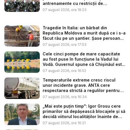
antrenamente cu restricții de
circulație...
07 august 2026, ora 18:23
Tragedie în Italia: un bărbat din
Republica Moldova a murit după ce i s-a
făcut rău pe un șantier. Șase persoan...
07 august 2026, ora 17:53
Cele cinci pompe de mare capacitate
au fost puse în funcțiune la Vadul lui
Vodă. Guvernul spune că Chișinăul est...
07 august 2026, ora 16:52
Temperaturile extreme cresc riscul
unor incidente grave. ANTA cere
respectarea strictă a regulilor pentru
tr...
07 august 2026, ora 16:34
„Mai este puțin timp": Igor Grosu cere
primarilor să depășească blocajele și să
decidă viitorul localităților înainte de
ex...
07 august 2026, ora 16:21