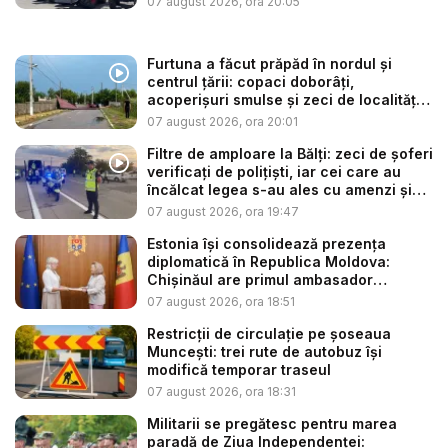
07 august 2026, ora 20:05
Furtuna a făcut prăpăd în nordul și
centrul țării: copaci doborâți,
acoperișuri smulse și zeci de localități
...
07 august 2026, ora 20:01
Filtre de amploare la Bălți: zeci de șoferi
verificați de polițiști, iar cei care au
încălcat legea s-au ales cu amenzi și
s...
07 august 2026, ora 19:47
Estonia își consolidează prezența
diplomatică în Republica Moldova:
Chișinăul are primul ambasador
estonia...
07 august 2026, ora 18:51
Restricții de circulație pe șoseaua
Muncești: trei rute de autobuz își
modifică temporar traseul
07 august 2026, ora 18:31
Militarii se pregătesc pentru marea
paradă de Ziua Independenței: