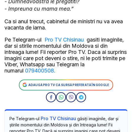
- Dumneavoastra le pregatiti?
- Impreuna cu mama mea.”
Ca si anul trecut, cabinetul de ministri nu va avea
vacanta de iarna.
Pe Telegram-ul
Pro TV Chisinau
gasiti imaginile,
dar si stirile momentului din Moldova si din
intreaga lume! Fii reporter Pro TV. Daca ai surprins
imagini care pot deveni o stire, ni le poti trimite pe
Viber, Whatsapp sau Telegram la
numarul
079400508.
ADAUGĂ PRO TV CA SURSĂ PREFERATĂ ÎN GOOGLE
Pro TV Chisinau
Pe Telegram-ul
găsiți imaginile, dar și
știrile momentului din Moldova și din întreaga lume! Fii
reporter Pro TV. Dacă ai surprins imagini care pot deveni