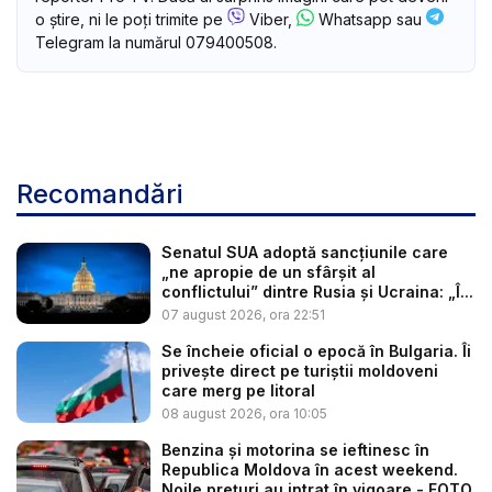
o știre, ni le poți trimite pe
Viber,
Whatsapp sau
Telegram la numărul 079400508.
Recomandări
Senatul SUA adoptă sancțiunile care
„ne apropie de un sfârșit al
conflictului” dintre Rusia și Ucraina: „Î...
07 august 2026, ora 22:51
Se încheie oficial o epocă în Bulgaria. Îi
privește direct pe turiștii moldoveni
care merg pe litoral
08 august 2026, ora 10:05
Benzina și motorina se ieftinesc în
Republica Moldova în acest weekend.
Noile prețuri au intrat în vigoare - FOTO