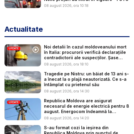
08 august 2026, ora 10:18
Actualitate
Noi detalii în cazul moldoveanului mort
UPDATE
în Italia: procurorii verifică declarațiile
contradictorii ale suspecților. Șase
per...
08 august 2026, ora 18:10
Tragedie pe Nistru: un băiat de 13 ani s-
a înecat la o plajă neautorizată. Ce s-a
întâmplat cu prietenul său
08 august 2026, ora 14:30
Republica Moldova are asigurat
UPDATE
necesarul de energie electrică pentru 8
august. Energocom îndeamnă la
consu...
08 august 2026, ora 14:20
S-au format cozi la ieșirea din
Republica Moldova prin punctul de