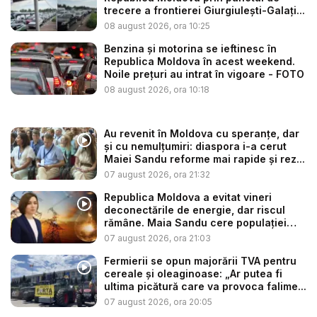
trecere a frontierei Giurgiulești-Galați...
08 august 2026, ora 10:25
Benzina și motorina se ieftinesc în
Republica Moldova în acest weekend.
Noile prețuri au intrat în vigoare - FOTO
08 august 2026, ora 10:18
Au revenit în Moldova cu speranțe, dar
și cu nemulțumiri: diaspora i-a cerut
Maiei Sandu reforme mai rapide și rez...
07 august 2026, ora 21:32
Republica Moldova a evitat vineri
deconectările de energie, dar riscul
rămâne. Maia Sandu cere populației
să...
07 august 2026, ora 21:03
Fermierii se opun majorării TVA pentru
cereale și oleaginoase: „Ar putea fi
ultima picătură care va provoca falime...
07 august 2026, ora 20:05