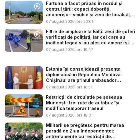
Furtuna a făcut prăpăd în nordul și
centrul țării: copaci doborâți,
acoperișuri smulse și zeci de localități
...
07 august 2026, ora 20:01
Filtre de amploare la Bălți: zeci de șoferi
verificați de polițiști, iar cei care au
încălcat legea s-au ales cu amenzi și
s...
07 august 2026, ora 19:47
Estonia își consolidează prezența
diplomatică în Republica Moldova:
Chișinăul are primul ambasador
estonia...
07 august 2026, ora 18:51
Restricții de circulație pe șoseaua
Muncești: trei rute de autobuz își
modifică temporar traseul
07 august 2026, ora 18:31
Militarii se pregătesc pentru marea
paradă de Ziua Independenței:
antrenamente cu restricții de