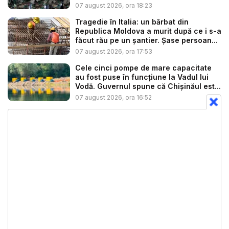
circulație...
07 august 2026, ora 18:23
Tragedie în Italia: un bărbat din
Republica Moldova a murit după ce i s-a
făcut rău pe un șantier. Șase persoan...
07 august 2026, ora 17:53
Cele cinci pompe de mare capacitate
au fost puse în funcțiune la Vadul lui
Vodă. Guvernul spune că Chișinăul est...
07 august 2026, ora 16:52