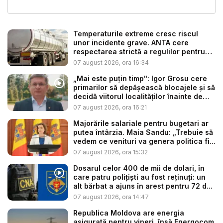
Temperaturile extreme cresc riscul
unor incidente grave. ANTA cere
respectarea strictă a regulilor pentru
tr...
07 august 2026, ora 16:34
„Mai este puțin timp": Igor Grosu cere
primarilor să depășească blocajele și să
decidă viitorul localităților înainte de
ex...
07 august 2026, ora 16:21
Majorările salariale pentru bugetari ar
putea întârzia. Maia Sandu: „Trebuie să
vedem ce venituri va genera politica fi...
07 august 2026, ora 15:32
Dosarul celor 400 de mii de dolari, în
care patru polițiști au fost reținuți: un
alt bărbat a ajuns în arest pentru 72 d...
07 august 2026, ora 14:47
Republica Moldova are energia
asigurată pentru vineri, însă Energocom