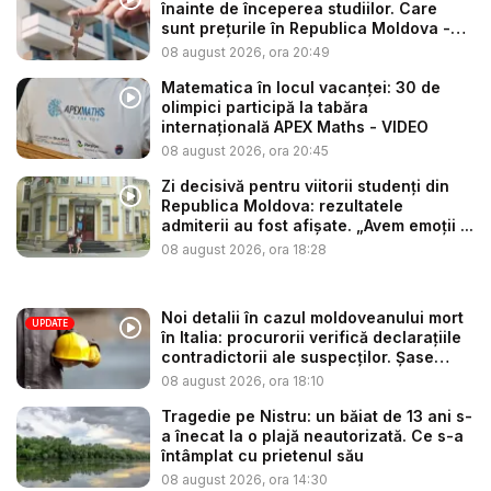
înainte de începerea studiilor. Care
sunt prețurile în Republica Moldova -
V...
08 august 2026, ora 20:49
Matematica în locul vacanței: 30 de
olimpici participă la tabăra
internațională APEX Maths - VIDEO
08 august 2026, ora 20:45
Zi decisivă pentru viitorii studenți din
Republica Moldova: rezultatele
admiterii au fost afișate. „Avem emoții ...
08 august 2026, ora 18:28
Noi detalii în cazul moldoveanului mort
UPDATE
în Italia: procurorii verifică declarațiile
contradictorii ale suspecților. Șase
per...
08 august 2026, ora 18:10
Tragedie pe Nistru: un băiat de 13 ani s-
a înecat la o plajă neautorizată. Ce s-a
întâmplat cu prietenul său
08 august 2026, ora 14:30