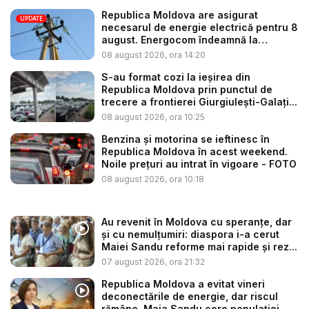
Republica Moldova are asigurat
UPDATE
necesarul de energie electrică pentru 8
august. Energocom îndeamnă la
consu...
08 august 2026, ora 14:20
S-au format cozi la ieșirea din
Republica Moldova prin punctul de
trecere a frontierei Giurgiulești-Galați...
08 august 2026, ora 10:25
Benzina și motorina se ieftinesc în
Republica Moldova în acest weekend.
Noile prețuri au intrat în vigoare - FOTO
08 august 2026, ora 10:18
Au revenit în Moldova cu speranțe, dar
și cu nemulțumiri: diaspora i-a cerut
Maiei Sandu reforme mai rapide și rez...
07 august 2026, ora 21:32
Republica Moldova a evitat vineri
deconectările de energie, dar riscul
rămâne. Maia Sandu cere populației