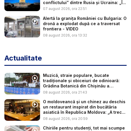
conflictului” dintre Rusia și Ucraina: „Î...
07 august 2026, ora 22:51
Alertă la granița României cu Bulgaria: O
dronă a explodat după ce a traversat
frontiera - VIDEO
08 august 2026, ora 13:32
Actualitate
Muzică, straie populare, bucate
tradiționale și obiceiuri de odinioară:
Grădina Botanică din Chișinău a
găzdui...
08 august 2026, ora 21:43
O moldoveancă și un chinez au deschis
un restaurant inspirat din bucătăria
asiatică în Republica Moldova: „A trec...
08 august 2026, ora 20:59
Chiriile pentru studenți, tot mai scumpe