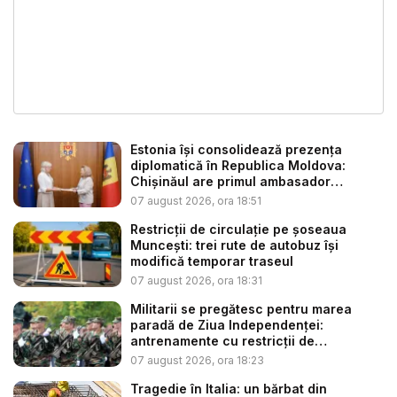
Estonia își consolidează prezența
diplomatică în Republica Moldova:
Chișinăul are primul ambasador
estonia...
07 august 2026, ora 18:51
Restricții de circulație pe șoseaua
Muncești: trei rute de autobuz își
modifică temporar traseul
07 august 2026, ora 18:31
Militarii se pregătesc pentru marea
paradă de Ziua Independenței:
antrenamente cu restricții de
circulație...
07 august 2026, ora 18:23
Tragedie în Italia: un bărbat din