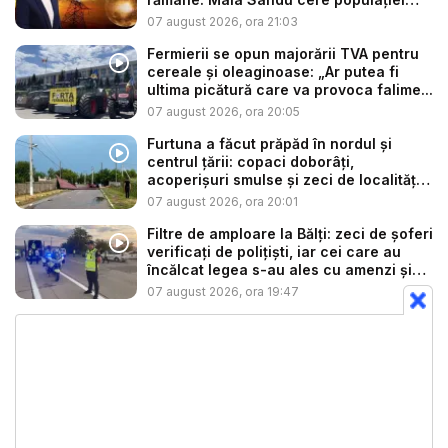
să...
07 august 2026, ora 21:03
Fermierii se opun majorării TVA pentru
cereale și oleaginoase: „Ar putea fi
ultima picătură care va provoca falime...
07 august 2026, ora 20:05
Furtuna a făcut prăpăd în nordul și
centrul țării: copaci doborâți,
acoperișuri smulse și zeci de localități
...
07 august 2026, ora 20:01
Filtre de amploare la Bălți: zeci de șoferi
verificați de polițiști, iar cei care au
încălcat legea s-au ales cu amenzi și
s...
07 august 2026, ora 19:47