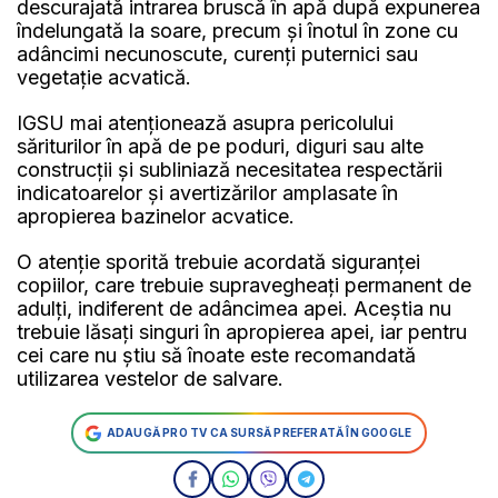
descurajată intrarea bruscă în apă după expunerea
îndelungată la soare, precum și înotul în zone cu
adâncimi necunoscute, curenți puternici sau
vegetație acvatică.
IGSU mai atenționează asupra pericolului
săriturilor în apă de pe poduri, diguri sau alte
construcții și subliniază necesitatea respectării
indicatoarelor și avertizărilor amplasate în
apropierea bazinelor acvatice.
O atenție sporită trebuie acordată siguranței
copiilor, care trebuie supravegheați permanent de
adulți, indiferent de adâncimea apei. Aceștia nu
trebuie lăsați singuri în apropierea apei, iar pentru
cei care nu știu să înoate este recomandată
utilizarea vestelor de salvare.
ADAUGĂ PRO TV CA SURSĂ PREFERATĂ ÎN GOOGLE