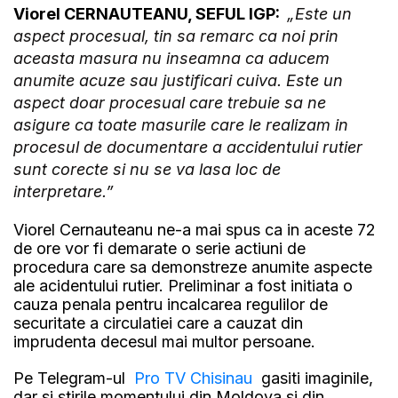
Viorel CERNAUTEANU, SEFUL IGP:
„Este un
aspect procesual, tin sa remarc ca noi prin
aceasta masura nu inseamna ca aducem
anumite acuze sau justificari cuiva. Este un
aspect doar procesual care trebuie sa ne
asigure ca toate masurile care le realizam in
procesul de documentare a accidentului rutier
sunt corecte si nu se va lasa loc de
interpretare.”
Viorel Cernauteanu ne-a mai spus ca in aceste 72
de ore vor fi demarate o serie actiuni de
procedura care sa demonstreze anumite aspecte
ale acidentului rutier. Preliminar a fost initiata o
cauza penala pentru incalcarea regulilor de
securitate a circulatiei care a cauzat din
imprudenta decesul mai multor persoane.
Pe Telegram-ul
Pro TV Chisinau
gasiti imaginile,
dar si stirile momentului din Moldova si din