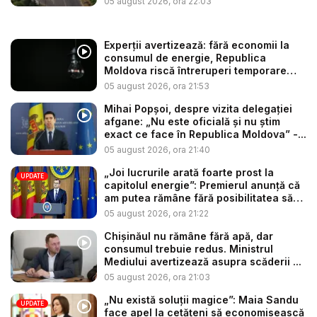
05 august 2026, ora 22:03
Experții avertizează: fără economii la
consumul de energie, Republica
Moldova riscă întreruperi temporare
de...
05 august 2026, ora 21:53
Mihai Popșoi, despre vizita delegației
afgane: „Nu este oficială și nu știm
exact ce face în Republica Moldova” -...
05 august 2026, ora 21:40
„Joi lucrurile arată foarte prost la
UPDATE
capitolul energie”: Premierul anunță că
am putea rămâne fără posibilitatea să
c...
05 august 2026, ora 21:22
Chișinăul nu rămâne fără apă, dar
consumul trebuie redus. Ministrul
Mediului avertizează asupra scăderii ...
05 august 2026, ora 21:03
„Nu există soluții magice”: Maia Sandu
UPDATE
face apel la cetățeni să economisească