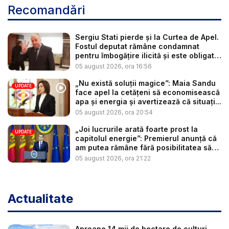
Recomandări
Sergiu Stati pierde și la Curtea de Apel.
Fostul deputat rămâne condamnat
pentru îmbogățire ilicită și este obligat
...
05 august 2026, ora 16:56
„Nu există soluții magice”: Maia Sandu
UPDATE
face apel la cetățeni să economisească
apa și energia și avertizează că situați...
05 august 2026, ora 20:54
„Joi lucrurile arată foarte prost la
UPDATE
capitolul energie”: Premierul anunță că
am putea rămâne fără posibilitatea să
c...
05 august 2026, ora 21:22
Actualitate
Aproape 14 mii de hectare de culturi