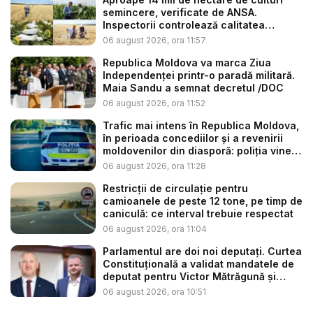
semincere, verificate de ANSA.
Inspectorii controlează calitatea
semin...
06 august 2026, ora 11:57
Republica Moldova va marca Ziua
Independenței printr-o paradă militară.
Maia Sandu a semnat decretul /DOC
06 august 2026, ora 11:52
Trafic mai intens în Republica Moldova,
în perioada concediilor și a revenirii
moldovenilor din diasporă: poliția vine
c...
06 august 2026, ora 11:28
Restricții de circulație pentru
camioanele de peste 12 tone, pe timp de
caniculă: ce interval trebuie respectat
06 august 2026, ora 11:04
Parlamentul are doi noi deputați. Curtea
Constituțională a validat mandatele de
deputat pentru Victor Mătrăgună și
Rom...
06 august 2026, ora 10:51