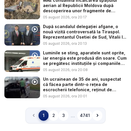
MAE condamnă încălcarea spațiului
aerian al Republicii Moldova după
descoperirea unor fragmente de
dronă...
05 august 2026, ora 20:17
După scandalul delegației afgane, o
nouă vizită controversată la Tiraspol.
Reprezentantul Osetiei de Sud, Vitalii I...
05 august 2026, ora 20:13
Luminile se sting, aparatele sunt oprite,
iar energia este produsă din soare. Cum
se pregătesc instituțiile și companiile
p...
05 august 2026, ora 20:08
Un ucrainean de 35 de ani, suspectat
că făcea parte dintr-o rețea de
escrocherii telefonice, reținut de
poliți...
05 august 2026, ora 20:01
‹
›
…
1
2
3
4741
Înapoi
Înainte