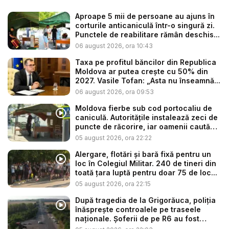
Aproape 5 mii de persoane au ajuns în
corturile anticaniculă într-o singură zi.
Punctele de reabilitare rămân deschis...
06 august 2026, ora 10:43
Taxa pe profitul băncilor din Republica
Moldova ar putea crește cu 50% din
2027. Vasile Tofan: „Asta nu înseamnă...
06 august 2026, ora 09:53
Moldova fierbe sub cod portocaliu de
caniculă. Autoritățile instalează zeci de
puncte de răcorire, iar oamenii caută
s...
05 august 2026, ora 22:22
Alergare, flotări și bară fixă pentru un
loc în Colegiul Militar. 240 de tineri din
toată țara luptă pentru doar 75 de loc...
05 august 2026, ora 22:15
După tragedia de la Grigorăuca, poliția
înăsprește controalele pe traseele
naționale. Șoferii de pe R6 au fost
opri...