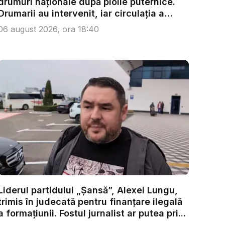
drumuri naționale după ploile puternice.
Drumarii au intervenit, iar circulația a
fost...
06 august 2026, ora 18:40
Liderul partidului „Șansă”, Alexei Lungu,
trimis în judecată pentru finanțare ilegală
a formațiunii. Fostul jurnalist ar putea pri...