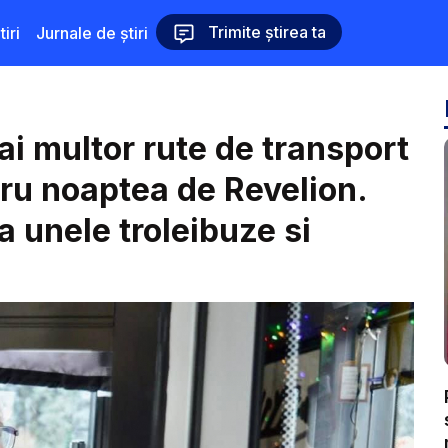
Trimite știrea ta
iri
Jurnale de știri
mai multor rute de transport
tru noaptea de Revelion.
a unele troleibuze si