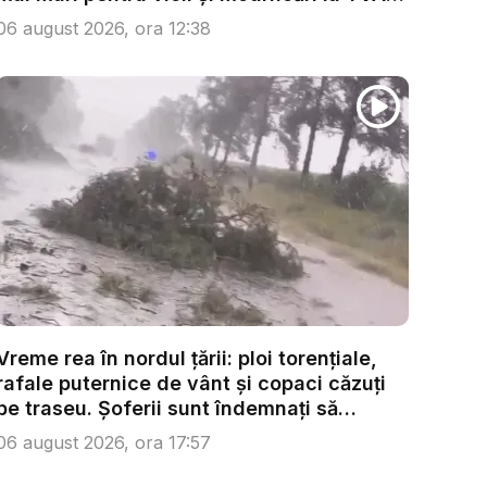
...
06 august 2026, ora 12:38
Vreme rea în nordul țării: ploi torențiale,
rafale puternice de vânt și copaci căzuți
pe traseu. Șoferii sunt îndemnați să
condu...
06 august 2026, ora 17:57