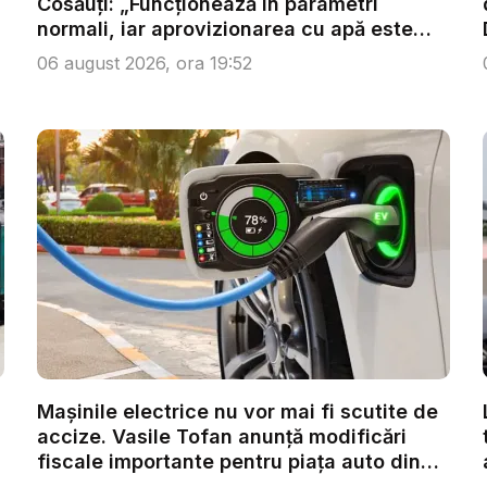
Cosăuți: „Funcționează în parametri
normali, iar aprovizionarea cu apă este
as...
06 august 2026, ora 19:52
Mașinile electrice nu vor mai fi scutite de
accize. Vasile Tofan anunță modificări
fiscale importante pentru piața auto din
R...