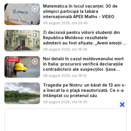
Matematica în locul vacanței: 30 de
olimpici participă la tabăra
internațională APEX Maths - VIDEO
08 august 2026, ora 20:45
Zi decisivă pentru viitorii studenți din
Republica Moldova: rezultatele
admiterii au fost afișate. „Avem emoții ...
08 august 2026, ora 18:28
Noi detalii în cazul moldoveanului mort
UPDATE
în Italia: procurorii verifică declarațiile
contradictorii ale suspecților. Șase
per...
08 august 2026, ora 18:10
Tragedie pe Nistru: un băiat de 13 ani s-
a înecat la o plajă neautorizată. Ce s-a
întâmplat cu prietenul său
08 august 2026, ora 14:30