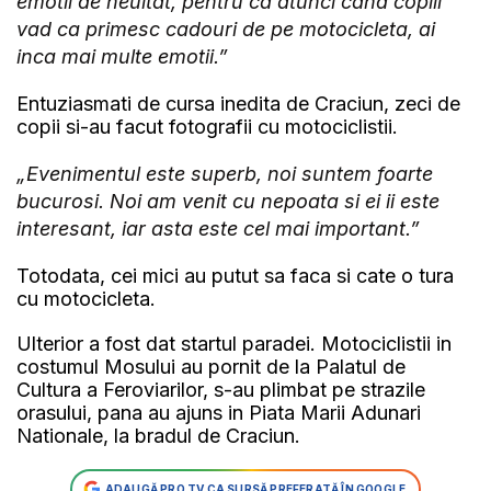
emotii de neuitat, pentru ca atunci cand copiii
vad ca primesc cadouri de pe motocicleta, ai
inca mai multe emotii.”
Entuziasmati de cursa inedita de Craciun, zeci de
copii si-au facut fotografii cu motociclistii.
„Evenimentul este superb, noi suntem foarte
bucurosi. Noi am venit cu nepoata si ei ii este
interesant, iar asta este cel mai important.”
Totodata, cei mici au putut sa faca si cate o tura
cu motocicleta.
Ulterior a fost dat startul paradei. Motociclistii in
costumul Mosului au pornit de la Palatul de
Cultura a Feroviarilor, s-au plimbat pe strazile
orasului, pana au ajuns in Piata Marii Adunari
Nationale, la bradul de Craciun.
ADAUGĂ PRO TV CA SURSĂ PREFERATĂ ÎN GOOGLE