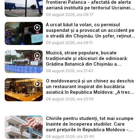
frontierei Palanca - afectată de alerta
aeriană instituită pe teritoriul Ucrainei....
09 august 2026, ora 09:17
A urcat băut la volan, cu permisul
suspendat și a provocat un accident pe
o stradă din Chișinău. Un șofer, reținut...
09 august 2026, ora 09:11
Muzică, straie populare, bucate
tradiționale și obiceiuri de odinioară:
Grădina Botanică din Chișinău a
găzdui...
08 august 2026, ora 21:43
O moldoveancă și un chinez au deschis
un restaurant inspirat din bucătăria
asiatică în Republica Moldova: „A trec...
08 august 2026, ora 20:59
Chiriile pentru studenți, tot mai scumpe
înainte de începerea studiilor. Care
sunt prețurile în Republica Moldova -
V...
08 august 2026, ora 20:49