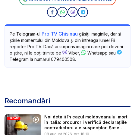
Pro TV Chisinau
Pe Telegram-ul
găsiți imaginile, dar și
știrile momentului din Moldova și din întreaga lume! Fii
reporter Pro TV. Dacă ai surprins imagini care pot deveni
o știre, ni le poți trimite pe
Viber,
Whatsapp sau
Telegram la numărul 079400508.
Recomandări
Noi detalii în cazul moldoveanului mort
UPDATE
în Italia: procurorii verifică declarațiile
contradictorii ale suspecților. Șase
per...
08 august 2026, ora 18:10