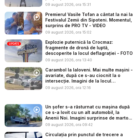
09 august 2026, ora 15:31
Premierul Vasile Tofan a cântat la nai la
Festivalul Zemii din Sipoteni. Momentul,
surprins de PRO TV - VIDEO
09 august 2026, ora 15:02
Explozie puternică la Crocmaz:
UPDATE
fragmente de dronă de luptă,
descoperite la locul deflagrației - FOTO
09 august 2026, ora 13:40
Carambol la Ialoveni. Mai multe mașini -
avariate, după ce s-au ciocnit la o
intersecție. Imagini de la locul
acciden...
09 august 2026, ora 12:16
Un șofer s-a răsturnat cu mașina după
ce s-a lovit cu un alt automobil, la
Anenii Noi. Imagini surprinse de marto...
09 august 2026, ora 09:42
Circulația prin punctul de trecere a