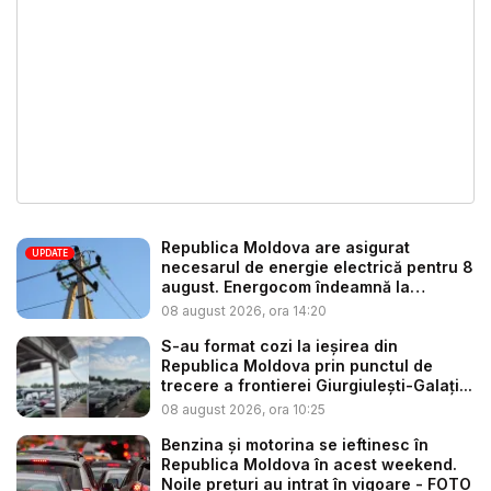
Republica Moldova are asigurat
UPDATE
necesarul de energie electrică pentru 8
august. Energocom îndeamnă la
consu...
08 august 2026, ora 14:20
S-au format cozi la ieșirea din
Republica Moldova prin punctul de
trecere a frontierei Giurgiulești-Galați...
08 august 2026, ora 10:25
Benzina și motorina se ieftinesc în
Republica Moldova în acest weekend.
Noile prețuri au intrat în vigoare - FOTO