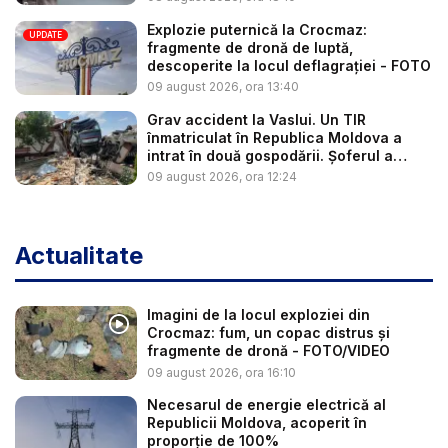
Explozie puternică la Crocmaz:
UPDATE
fragmente de dronă de luptă,
descoperite la locul deflagrației - FOTO
09 august 2026, ora 13:40
Grav accident la Vaslui. Un TIR
înmatriculat în Republica Moldova a
intrat în două gospodării. Șoferul a
răm...
09 august 2026, ora 12:24
Actualitate
Imagini de la locul exploziei din
Crocmaz: fum, un copac distrus și
fragmente de dronă - FOTO/VIDEO
09 august 2026, ora 16:10
Necesarul de energie electrică al
Republicii Moldova, acoperit în
proporție de 100%