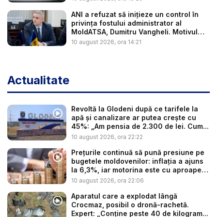
ANI a refuzat să inițieze un control în
privința fostului administrator al
MoldATSA, Dumitru Vangheli. Motivul
in...
10 august 2026, ora 14:21
Actualitate
Revoltă la Glodeni după ce tarifele la
apă și canalizare ar putea crește cu
45%: „Am pensia de 2.300 de lei. Cum...
10 august 2026, ora 22:22
Prețurile continuă să pună presiune pe
bugetele moldovenilor: inflația a ajuns
la 6,3%, iar motorina este cu aproape
3...
10 august 2026, ora 22:06
Aparatul care a explodat lângă
Crocmaz, posibil o dronă-rachetă.
Expert: „Conține peste 40 de kilogram...