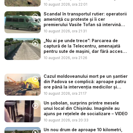
10 august 2026, ora 22:01
Scandal în transportul rutier: operatorii
amenință cu proteste și îi cer
premierului Vasile Tofan să intervină
în...
10 august 2026, ora 21:31
„Nu ai pe unde trece”: Parcarea de
captură de la Telecentru, amenajată
pentru sute de mașini, dar fără acces
d...
10 august 2026, ora 21:26
Cazul moldoveanului mort pe un șantier
din Padova se complică: aproape patru
ore până la intervenția medicilor și
con...
10 august 2026, ora 21:17
Un șobolan, surprins printre mesele
unui local din Chișinău. Imaginile au
ajuns pe rețelele de socializare – VIDEO
10 august 2026, ora 20:33
Un nou drum de aproape 10 kilometri,