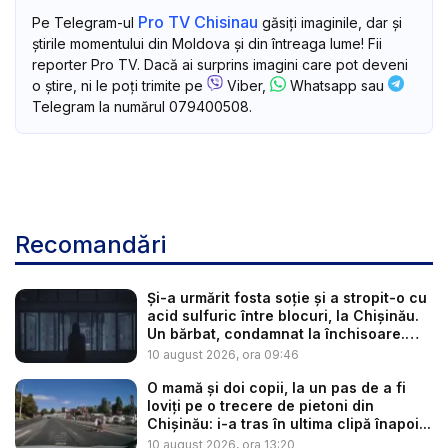
Pro TV Chisinau
Pe Telegram-ul
găsiți imaginile, dar și
știrile momentului din Moldova și din întreaga lume! Fii
reporter Pro TV. Dacă ai surprins imagini care pot deveni
o știre, ni le poți trimite pe
Viber,
Whatsapp sau
Telegram la numărul 079400508.
Recomandări
Și-a urmărit fosta soție și a stropit-o cu
acid sulfuric între blocuri, la Chișinău.
Un bărbat, condamnat la închisoare.
Ce...
10 august 2026, ora 09:46
O mamă și doi copii, la un pas de a fi
loviți pe o trecere de pietoni din
Chișinău: i-a tras în ultima clipă înapoi...
10 august 2026, ora 13:20