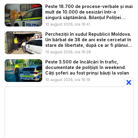
Peste 18.700 de procese-verbale și mai
mult de 10.000 de sesizări într-o
singură săptămână. Bilanțul Poliției
Naț...
10 august 2026, ora 16:41
Percheziții în sudul Republicii Moldova.
Un bărbat de 38 de ani este cercetat în
stare de libertate, după ce ar fi plănuit
...
10 august 2026, ora 16:28
Peste 3.500 de încălcări în trafic,
documentate de polițiști în weekend.
Câți șoferi au fost prinși băuți la volan
10 august 2026, ora 16:19