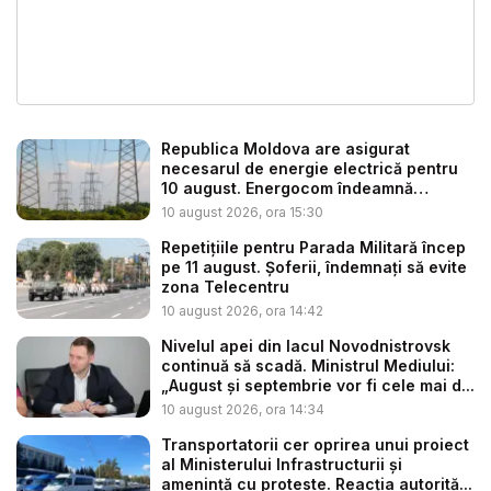
Republica Moldova are asigurat
necesarul de energie electrică pentru
10 august. Energocom îndeamnă
cetățe...
10 august 2026, ora 15:30
Repetițiile pentru Parada Militară încep
pe 11 august. Șoferii, îndemnați să evite
zona Telecentru
10 august 2026, ora 14:42
Nivelul apei din lacul Novodnistrovsk
continuă să scadă. Ministrul Mediului:
„August și septembrie vor fi cele mai d...
10 august 2026, ora 14:34
Transportatorii cer oprirea unui proiect
al Ministerului Infrastructurii și
amenință cu proteste. Reacția autorită...