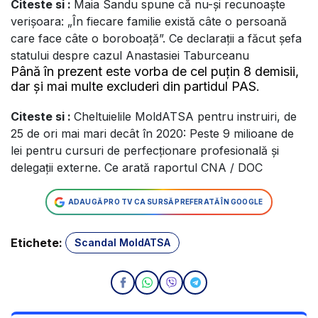
Citeste si :
Maia Sandu spune că nu-și recunoaște
verișoara: „În fiecare familie există câte o persoană
care face câte o boroboață”. Ce declarații a făcut șefa
statului despre cazul Anastasiei Taburceanu
Până în prezent este vorba de cel puțin 8 demisii,
dar și mai multe excluderi din partidul PAS.
Citeste si :
Cheltuielile MoldATSA pentru instruiri, de
25 de ori mai mari decât în 2020: Peste 9 milioane de
lei pentru cursuri de perfecționare profesională și
delegații externe. Ce arată raportul CNA / DOC
ADAUGĂ PRO TV CA SURSĂ PREFERATĂ ÎN GOOGLE
Etichete:
Scandal MoldATSA