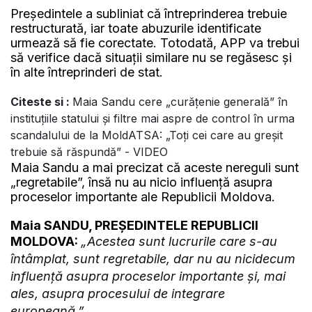
Președintele a subliniat că întreprinderea trebuie
restructurată, iar toate abuzurile identificate
urmează să fie corectate. Totodată, APP va trebui
să verifice dacă situații similare nu se regăsesc și
în alte întreprinderi de stat.
Citeste si :
Maia Sandu cere „curățenie generală” în
instituțiile statului și filtre mai aspre de control în urma
scandalului de la MoldATSA: „Toți cei care au greșit
trebuie să răspundă” - VIDEO
Maia Sandu a mai precizat că aceste nereguli sunt
„regretabile”, însă nu au nicio influență asupra
proceselor importante ale Republicii Moldova.
Maia SANDU, PREȘEDINTELE REPUBLICII
MOLDOVA:
„Acestea sunt lucrurile care s-au
întâmplat, sunt regretabile, dar nu au nicidecum
influență asupra proceselor importante și, mai
ales, asupra procesului de integrare
europeană.”