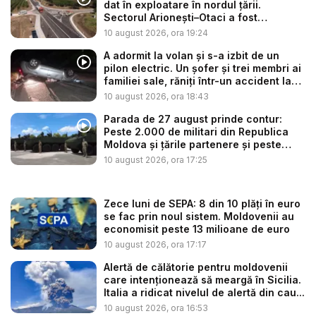
dat în exploatare în nordul țării.
Sectorul Arionești–Otaci a fost
reabilita...
10 august 2026, ora 19:24
A adormit la volan și s-a izbit de un
pilon electric. Un șofer și trei membri ai
familiei sale, răniți într-un accident la
T...
10 august 2026, ora 18:43
Parada de 27 august prinde contur:
Peste 2.000 de militari din Republica
Moldova și țările partenere și peste
100...
10 august 2026, ora 17:25
Zece luni de SEPA: 8 din 10 plăți în euro
se fac prin noul sistem. Moldovenii au
economisit peste 13 milioane de euro
10 august 2026, ora 17:17
Alertă de călătorie pentru moldovenii
care intenționează să meargă în Sicilia.
Italia a ridicat nivelul de alertă din cau...
10 august 2026, ora 16:53