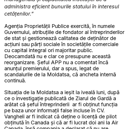
administra eficient bunurile statului în interesul
cetățenilor.”
Agenția Proprietății Publice exercită, în numele
Guvernului, atribuțiile de fondator al întreprinderilor
de stat și gestionează calitatea de deținător de
acțiuni sau părți sociale în societățile comerciale
cu capital integral ori majoritar public.
Deocamdată nu e clar ce presupune această
reorganizare. Șeful APP nu a comentat încă
anunțul premierului, dar a spus, legat de
scandalurile de la Moldatsa, că ancheta internă
continuă.
Situația de la Moldatsa a ieșit la iveală luni, după
ce o investigație publicată de Ziarul de Gardă a
arătat că șeful întreprinderii ar fi obținut funcția
pe baza unor informații false incluse în CV.
Vangheli ar fi indicat că deține o licență de pilot
obținută în Canada și că ar fi lucrat doi ani la Air
Canada, însă compania a declarat că nu are