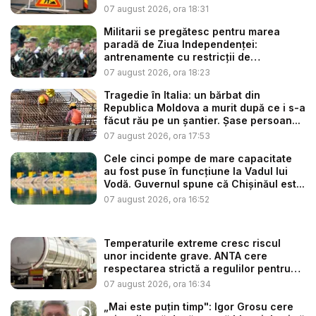
07 august 2026, ora 18:31
Militarii se pregătesc pentru marea
paradă de Ziua Independenței:
antrenamente cu restricții de
circulație...
07 august 2026, ora 18:23
Tragedie în Italia: un bărbat din
Republica Moldova a murit după ce i s-a
făcut rău pe un șantier. Șase persoan...
07 august 2026, ora 17:53
Cele cinci pompe de mare capacitate
au fost puse în funcțiune la Vadul lui
Vodă. Guvernul spune că Chișinăul est...
07 august 2026, ora 16:52
Temperaturile extreme cresc riscul
unor incidente grave. ANTA cere
respectarea strictă a regulilor pentru
tr...
07 august 2026, ora 16:34
„Mai este puțin timp": Igor Grosu cere