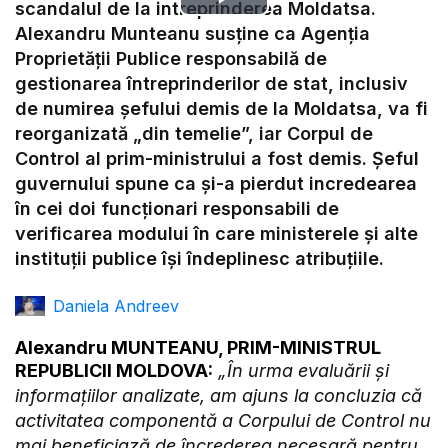
Play
scandalul de la intreprinderea Moldatsa.
Alexandru Munteanu susține ca Agenția
Video
Proprietății Publice responsabilă de
gestionarea întreprinderilor de stat, inclusiv
de numirea șefului demis de la Moldatsa, va fi
reorganizată „din temelie”, iar Corpul de
Control al prim-ministrului a fost demis. Șeful
guvernului spune ca și-a pierdut incredearea
în cei doi funcționari responsabili de
verificarea modului în care ministerele și alte
instituții publice își îndeplinesc atribuțiile.
Daniela Andreev
Alexandru MUNTEANU, PRIM-MINISTRUL
REPUBLICII MOLDOVA:
„În urma evaluării și
informațiilor analizate, am ajuns la concluzia că
activitatea componentă a Corpului de Control nu
mai beneficiază de încrederea necesară pentru