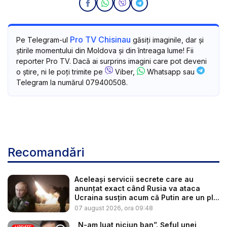
Pro TV Chisinau
Pe Telegram-ul
găsiți imaginile, dar și
știrile momentului din Moldova și din întreaga lume! Fii
reporter Pro TV. Dacă ai surprins imagini care pot deveni
o știre, ni le poți trimite pe
Viber,
Whatsapp sau
Telegram la numărul 079400508.
Recomandări
Aceleași servicii secrete care au
anunțat exact când Rusia va ataca
Ucraina susțin acum că Putin are un pl...
07 august 2026, ora 09:48
„N-am luat niciun ban”. Șeful unei