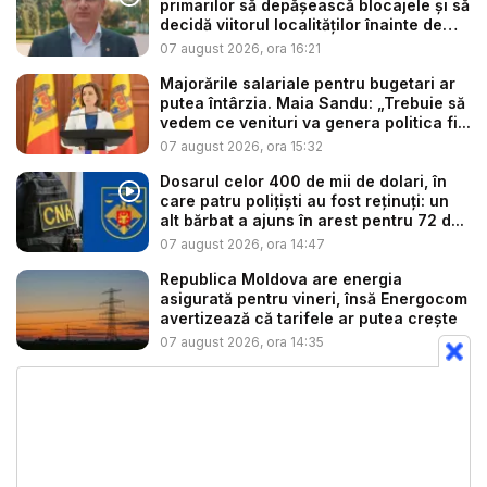
primarilor să depășească blocajele și să
decidă viitorul localităților înainte de
ex...
07 august 2026, ora 16:21
Majorările salariale pentru bugetari ar
putea întârzia. Maia Sandu: „Trebuie să
vedem ce venituri va genera politica fi...
07 august 2026, ora 15:32
Dosarul celor 400 de mii de dolari, în
care patru polițiști au fost reținuți: un
alt bărbat a ajuns în arest pentru 72 d...
07 august 2026, ora 14:47
Republica Moldova are energia
asigurată pentru vineri, însă Energocom
avertizează că tarifele ar putea crește
07 august 2026, ora 14:35