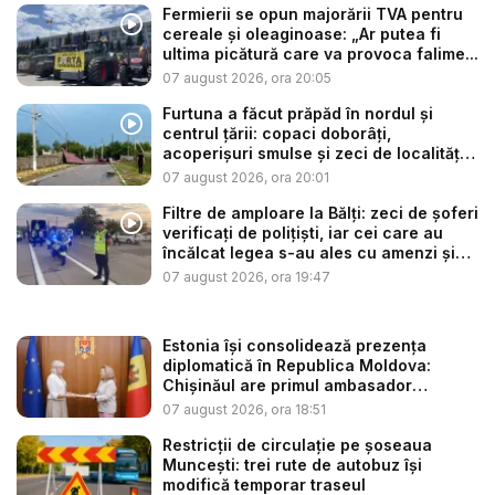
Fermierii se opun majorării TVA pentru
cereale și oleaginoase: „Ar putea fi
ultima picătură care va provoca falime...
07 august 2026, ora 20:05
Furtuna a făcut prăpăd în nordul și
centrul țării: copaci doborâți,
acoperișuri smulse și zeci de localități
...
07 august 2026, ora 20:01
Filtre de amploare la Bălți: zeci de șoferi
verificați de polițiști, iar cei care au
încălcat legea s-au ales cu amenzi și
s...
07 august 2026, ora 19:47
Estonia își consolidează prezența
diplomatică în Republica Moldova:
Chișinăul are primul ambasador
estonia...
07 august 2026, ora 18:51
Restricții de circulație pe șoseaua
Muncești: trei rute de autobuz își
modifică temporar traseul