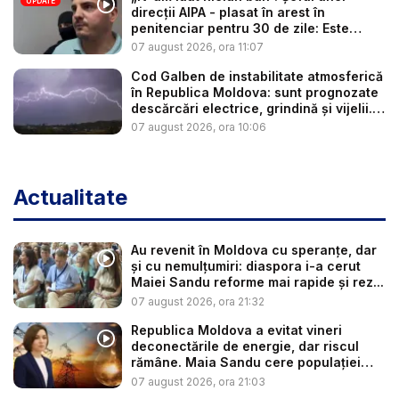
UPDATE
direcții AIPA - plasat în arest în
penitenciar pentru 30 de zile: Este
cerc...
07 august 2026, ora 11:07
Cod Galben de instabilitate atmosferică
în Republica Moldova: sunt prognozate
descărcări electrice, grindină și vijelii.
...
07 august 2026, ora 10:06
Actualitate
Au revenit în Moldova cu speranțe, dar
și cu nemulțumiri: diaspora i-a cerut
Maiei Sandu reforme mai rapide și rez...
07 august 2026, ora 21:32
Republica Moldova a evitat vineri
deconectările de energie, dar riscul
rămâne. Maia Sandu cere populației
să...
07 august 2026, ora 21:03