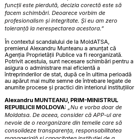
funcții este pierdută, decizia corectă este să
facem schimbări. Deoarece vorbim de
profesionalism și integritate. Și eu am zero
toleranță la nerespectarea acestora.”
În contextul scandalului de la MoldATSA,
premierul Alexandru Munteanu a anunțat că
Agenția Proprietății Publice va fi reorganizată.
Potrivit acestuia, sunt necesare schimbări pentru a
asigura o administrare mai eficientă a
întreprinderilor de stat, după ce în ultima perioadă
au apărut mai multe semne de întrebare legate de
anumite procese și practici din interiorul instituțiilor
Alexandru MUNTEANU, PRIM-MINISTRUL
REPUBLICII MOLDOVA:
„Nu e vorba doar de
Moldatsa. De aceea, consider că APP-ul are
nevoie de o reorganizare din temelie care să
consolideze transparența, responsabilitatea
managerială și capacitatea instituției de a