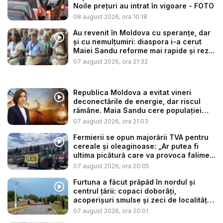
Noile prețuri au intrat în vigoare - FOTO
08 august 2026, ora 10:18
Au revenit în Moldova cu speranțe, dar
și cu nemulțumiri: diaspora i-a cerut
Maiei Sandu reforme mai rapide și rez...
07 august 2026, ora 21:32
Republica Moldova a evitat vineri
deconectările de energie, dar riscul
rămâne. Maia Sandu cere populației
să...
07 august 2026, ora 21:03
Fermierii se opun majorării TVA pentru
cereale și oleaginoase: „Ar putea fi
ultima picătură care va provoca falime...
07 august 2026, ora 20:05
Furtuna a făcut prăpăd în nordul și
centrul țării: copaci doborâți,
acoperișuri smulse și zeci de localități
...
07 august 2026, ora 20:01