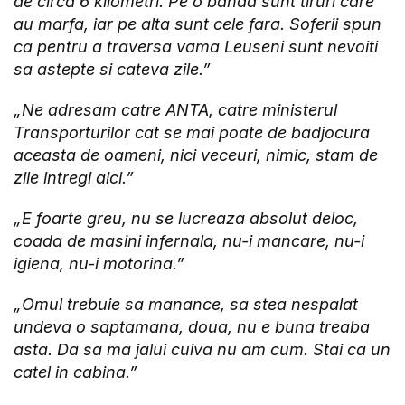
de circa 6 kilometri. Pe o banda sunt tiruri care
au marfa, iar pe alta sunt cele fara. Soferii spun
ca pentru a traversa vama Leuseni sunt nevoiti
sa astepte si cateva zile.”
„Ne adresam catre ANTA, catre ministerul
Transporturilor cat se mai poate de badjocura
aceasta de oameni, nici veceuri, nimic, stam de
zile intregi aici.”
„E foarte greu, nu se lucreaza absolut deloc,
coada de masini infernala, nu-i mancare, nu-i
igiena, nu-i motorina.”
„Omul trebuie sa manance, sa stea nespalat
undeva o saptamana, doua, nu e buna treaba
asta. Da sa ma jalui cuiva nu am cum. Stai ca un
catel in cabina.”