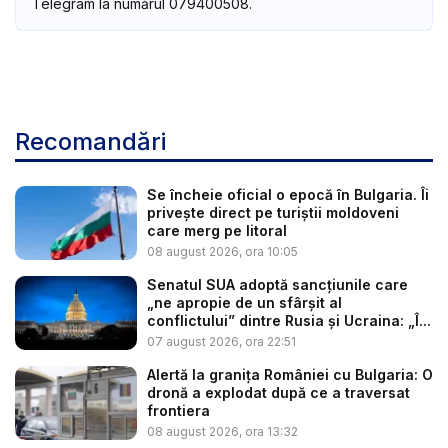
Telegram la numărul 079400508.
Recomandări
Se încheie oficial o epocă în Bulgaria. Îi
privește direct pe turiștii moldoveni
care merg pe litoral
08 august 2026, ora 10:05
Senatul SUA adoptă sancțiunile care
„ne apropie de un sfârșit al
conflictului” dintre Rusia și Ucraina: „Î...
07 august 2026, ora 22:51
Alertă la granița României cu Bulgaria: O
dronă a explodat după ce a traversat
frontiera
08 august 2026, ora 13:32