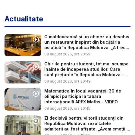
Actualitate
O moldoveancă și un chinez au deschis
un restaurant inspirat din bucătăria
asiatică în Republica Moldova: „A trec...
08 august 2026, ora 20:59
Chiriile pentru studenți, tot mai scumpe
înainte de începerea studiilor. Care
sunt prețurile în Republica Moldova -
V...
08 august 2026, ora 20:49
Matematica în locul vacanței: 30 de
olimpici participă la tabăra
internațională APEX Maths - VIDEO
08 august 2026, ora 20:45
Zi decisivă pentru viitorii studenți din
Republica Moldova: rezultatele
admiterii au fost afișate. „Avem emoții ...