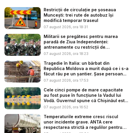
Restricții de circulație pe șoseaua
Muncești: trei rute de autobuz își
modifică temporar traseul
07 august 2026, ora 18:31
Militarii se pregătesc pentru marea
paradă de Ziua Independenței:
antrenamente cu restricții de
circulație...
07 august 2026, ora 18:23
Tragedie în Italia: un bărbat din
Republica Moldova a murit după ce i s-a
făcut rău pe un șantier. Șase persoan...
07 august 2026, ora 17:53
Cele cinci pompe de mare capacitate
au fost puse în funcțiune la Vadul lui
Vodă. Guvernul spune că Chișinăul est...
07 august 2026, ora 16:52
Temperaturile extreme cresc riscul
unor incidente grave. ANTA cere
respectarea strictă a regulilor pentru
tr...