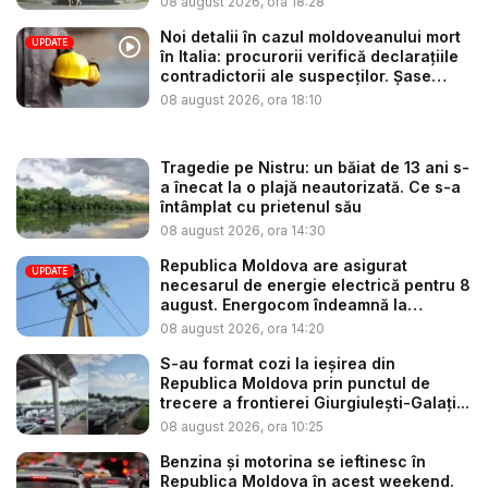
08 august 2026, ora 18:28
Noi detalii în cazul moldoveanului mort
UPDATE
în Italia: procurorii verifică declarațiile
contradictorii ale suspecților. Șase
per...
08 august 2026, ora 18:10
Tragedie pe Nistru: un băiat de 13 ani s-
a înecat la o plajă neautorizată. Ce s-a
întâmplat cu prietenul său
08 august 2026, ora 14:30
Republica Moldova are asigurat
UPDATE
necesarul de energie electrică pentru 8
august. Energocom îndeamnă la
consu...
08 august 2026, ora 14:20
S-au format cozi la ieșirea din
Republica Moldova prin punctul de
trecere a frontierei Giurgiulești-Galați...
08 august 2026, ora 10:25
Benzina și motorina se ieftinesc în
Republica Moldova în acest weekend.