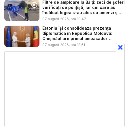
Filtre de amploare la Bălți: zeci de șoferi
verificați de polițiști, iar cei care au
încălcat legea s-au ales cu amenzi și
s...
07 august 2026, ora 19:47
Estonia își consolidează prezența
diplomatică în Republica Moldova:
Chișinăul are primul ambasador
estonia...
07 august 2026, ora 18:51