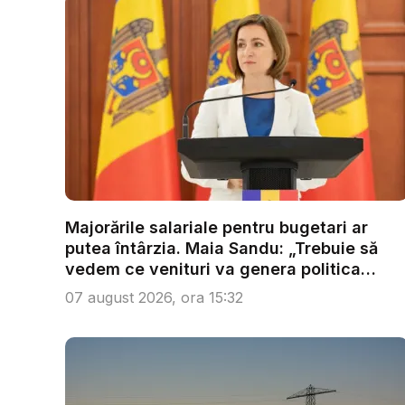
Majorările salariale pentru bugetari ar
putea întârzia. Maia Sandu: „Trebuie să
vedem ce venituri va genera politica
fisc...
07 august 2026, ora 15:32