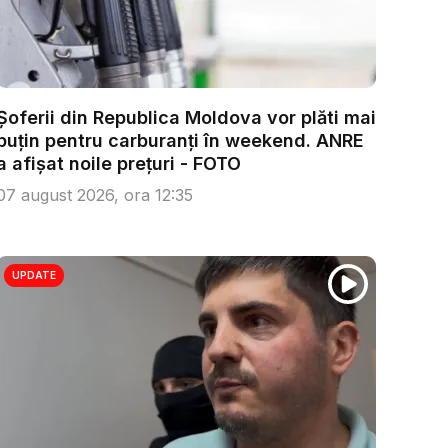
Șoferii din Republica Moldova vor plăti mai
puțin pentru carburanți în weekend. ANRE
a afișat noile prețuri - FOTO
07 august 2026, ora 12:35
UPDATE