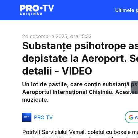
Ultimele șt
24 decembrie 2025, ora 15:33
Substanțe psihotrope a
depistate la Aeroport. S
detalii - VIDEO
Un lot de pastile, care conțin substanță ps
Aeroportul Internațional Chișinău. Acestea
muzicale.
PRO TV
A
Potrivit Serviciului Vamal, coletul cu boxele m