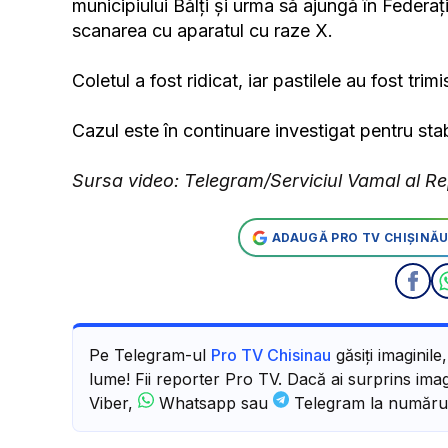
municipiului Bălți și urma să ajungă în Federaț
scanarea cu aparatul cu raze X.
Coletul a fost ridicat, iar pastilele au fost trim
Cazul este în continuare investigat pentru stab
Sursa video: Telegram/Serviciul Vamal al Re
ADAUGĂ PRO TV CHIȘINĂU
Pe Telegram-ul
Pro TV Chisinau
găsiți imaginile
lume! Fii reporter Pro TV. Dacă ai surprins imagi
Viber,
Whatsapp sau
Telegram la număru