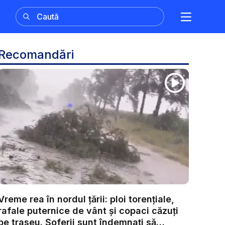
Recomandări
Vreme rea în nordul țării: ploi torențiale,
rafale puternice de vânt și copaci căzuți
pe traseu. Șoferii sunt îndemnați să