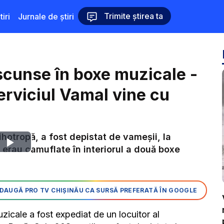
Trimite știrea ta
iri
Jurnale de știri
scunse în boxe muzicale -
erviciul Vamal vine cu
ihotropă, a fost depistat de vameșii, la
Play
 erau camuflate în interiorul a două boxe
Video
DAUGĂ PRO TV CHIȘINĂU CA SURSĂ PREFERATĂ ÎN GOOGLE
uzicale a fost expediat de un locuitor al