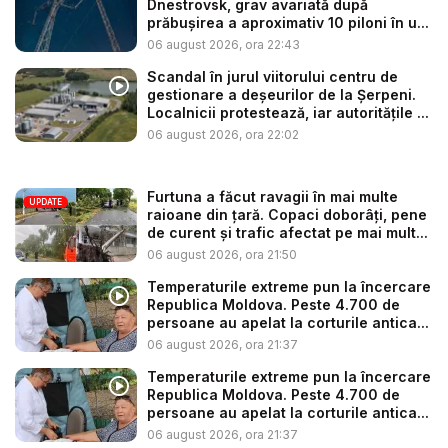
Dnestrovsk, grav avariată după
prăbușirea a aproximativ 10 piloni în u...
06 august 2026, ora 22:43
Scandal în jurul viitorului centru de
gestionare a deșeurilor de la Șerpeni.
Localnicii protestează, iar autoritățile ...
06 august 2026, ora 22:02
Furtuna a făcut ravagii în mai multe
UPDATE
raioane din țară. Copaci doborâți, pene
de curent și trafic afectat pe mai mult...
06 august 2026, ora 21:50
Temperaturile extreme pun la încercare
Republica Moldova. Peste 4.700 de
persoane au apelat la corturile antica...
06 august 2026, ora 21:37
Temperaturile extreme pun la încercare
Republica Moldova. Peste 4.700 de
persoane au apelat la corturile antica...
06 august 2026, ora 21:37