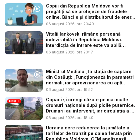
Copiii din Republica Moldova vor fi
pregătiți să se protejeze de fraudele
online. Băncile și distribuitorul de ener...
06 august 2026, ora 20:49
Vitalii Iankovski rămâne persoană
indezirabilă în Republica Moldova.
Interdicția de intrare este valabilă
până...
06 august 2026, ora 20:17
Ministrul Mediului, la stația de captare
din Cosăuți: „Funcționează în parametri
normali, iar aprovizionarea cu apă
este...
06 august 2026, ora 19:52
Copaci și crengi căzute pe mai multe
UPDATE
drumuri naționale după ploile puternice.
Drumarii au intervenit, iar circulația a ...
06 august 2026, ora 18:40
Ucraina cere reducerea la jumătate a
tarifelor de tranzit pe calea ferată prin
Republica Moldova. CFM analizează