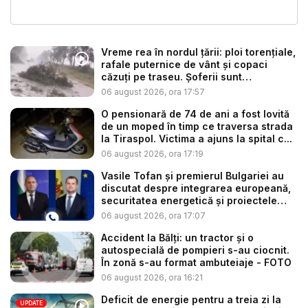
Vreme rea în nordul țării: ploi torențiale,
rafale puternice de vânt și copaci
căzuți pe traseu. Șoferii sunt
îndemnaț...
06 august 2026, ora 17:57
O pensionară de 74 de ani a fost lovită
de un moped în timp ce traversa strada
la Tiraspol. Victima a ajuns la spital c...
06 august 2026, ora 17:19
Vasile Tofan și premierul Bulgariei au
discutat despre integrarea europeană,
securitatea energetică și proiectele
co...
06 august 2026, ora 17:07
Accident la Bălți: un tractor și o
autospecială de pompieri s-au ciocnit.
În zonă s-au format ambuteiaje - FOTO
06 august 2026, ora 16:21
Deficit de energie pentru a treia zi la
UPDATE