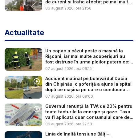
de curent și trafic afectat pe mai mult...
06 august 2026, ora 21:50
Actualitate
Un copac a căzut peste o mașină la
Rîșcani, iar mai multe acoperișuri au
fost distruse în urma ploilor puternice:...
07 august 2026, ora 09:15
Accident matinal pe bulevardul Dacia
din Chișinău: o șoferiță a ajuns la spital
după ce mașina pe care o conducea
s-...
07 august 2026, ora 09:00
Guvernul renunță la TVA de 20% pentru
toate facturile la energie și gaze. Taxa
va fi aplicată doar consumului care de...
06 august 2026, ora 22:53
Linia de înaltă tensiune Bălți–