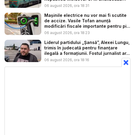
so...
06 august 2026, ora 18:31
Mașinile electrice nu vor mai fi scutite
de accize. Vasile Tofan anunță
modificări fiscale importante pentru pi...
06 august 2026, ora 18:23
Liderul partidului „Șansă”, Alexei Lungu,
trimis în judecată pentru finanțare
ilegală a formațiunii. Fostul jurnalist ar...
06 august 2026, ora 18:16