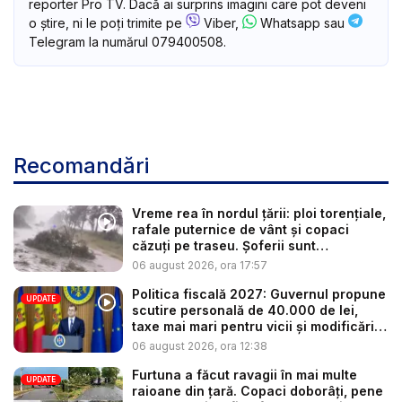
reporter Pro TV. Dacă ai surprins imagini care pot deveni
o știre, ni le poți trimite pe
Viber,
Whatsapp sau
Telegram la numărul 079400508.
Recomandări
Vreme rea în nordul țării: ploi torențiale,
rafale puternice de vânt și copaci
căzuți pe traseu. Șoferii sunt
îndemnaț...
06 august 2026, ora 17:57
Politica fiscală 2027: Guvernul propune
UPDATE
scutire personală de 40.000 de lei,
taxe mai mari pentru vicii și modificări
l...
06 august 2026, ora 12:38
Furtuna a făcut ravagii în mai multe
UPDATE
raioane din țară. Copaci doborâți, pene