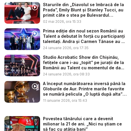
Starurile din „Diavolul se îmbracă de la
Prada”, Emily Blunt și Stanley Tucci, au
primit câte o stea pe Bulevardul
Celebr...
02 mai 2026, ora 15:33
Prima ediție din noul sezon Românii au
Talent a debutat în forță cu participanți
talentați. Andra și Carmen Tănase au ...
24 ianuarie 2026, ora 17:35
Studio Acrobatic Show din Chișinău,
fetițele care i-au „topit” pe jurații de la
Românii au Talent cu momentul de da...
24 ianuarie 2026, ora 08:33
A început numărătoarea inversă până la
Globurile de Aur. Printre marile favorite
se numără pelicula „O luptă după alta”,
...
11 ianuarie 2026, ora 15:43
Povestea tânărului care a devenit
milionar la 21 de ani. „Nici nu știam ce
să fac cu atâția bani”