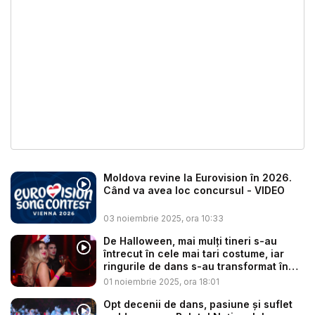
Moldova revine la Eurovision în 2026.
Când va avea loc concursul - VIDEO
03 noiembrie 2025, ora 10:33
De Halloween, mai mulți tineri s-au
întrecut în cele mai tari costume, iar
ringurile de dans s-au transformat în
s...
01 noiembrie 2025, ora 18:01
Opt decenii de dans, pasiune și suflet