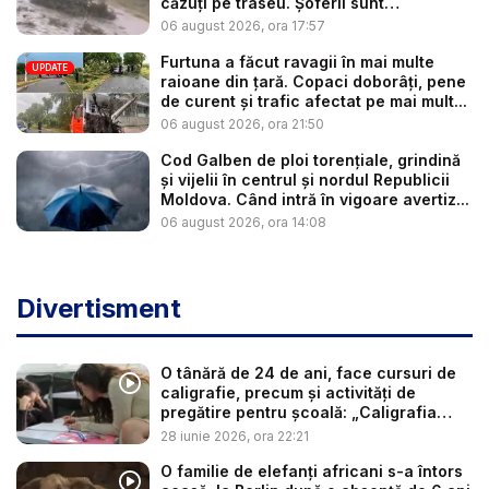
căzuți pe traseu. Șoferii sunt
îndemnaț...
06 august 2026, ora 17:57
Furtuna a făcut ravagii în mai multe
UPDATE
raioane din țară. Copaci doborâți, pene
de curent și trafic afectat pe mai mult...
06 august 2026, ora 21:50
Cod Galben de ploi torențiale, grindină
și vijelii în centrul și nordul Republicii
Moldova. Când intră în vigoare avertiz...
06 august 2026, ora 14:08
Divertisment
O tânără de 24 de ani, face cursuri de
caligrafie, precum și activități de
pregătire pentru școală: „Caligrafia
nu...
28 iunie 2026, ora 22:21
O familie de elefanți africani s-a întors