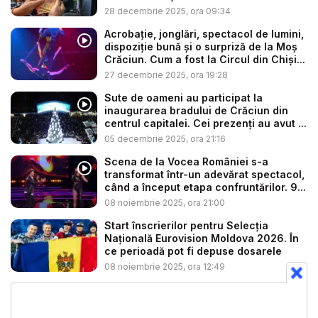
28 decembrie 2025, ora 09:34
Acrobație, jonglări, spectacol de lumini,
dispoziție bună și o surpriză de la Moș
Crăciun. Cum a fost la Circul din Chiși...
27 decembrie 2025, ora 19:28
Sute de oameni au participat la
inaugurarea bradului de Crăciun din
centrul capitalei. Cei prezenți au avut ...
05 decembrie 2025, ora 21:16
Scena de la Vocea României s-a
transformat într-un adevărat spectacol,
când a început etapa confruntărilor. 9...
08 noiembrie 2025, ora 21:00
Start înscrierilor pentru Selecţia
Naţională Eurovision Moldova 2026. În
ce perioadă pot fi depuse dosarele
08 noiembrie 2025, ora 12:49