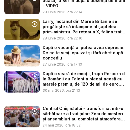
acasă, la Berlin după o absență de 6 ani
- VIDEO
28 iunie 2026, ora 22:14
Larry, motanul din Marea Britanie se
pregătește să întâmpine al șaptelea
prim-ministru. Pe rețeaua X, felina trat...
28 iunie 2026, ora 22:10
După o vacanță ai putea avea depresie.
De ce te simți epuizat și fără chef după
concediu
27 iunie 2026, ora 17:10
După o seară de emoții, trupa Re-born d
la Românii au Talent a plecat acasă cu
marele premiu, de 120 de mii de euro.
„...
30 mai 2026, ora 21:13
Centrul Chișinăului - transformat într-o
sărbătoare a tradițiilor: Zeci de meșteri
și ansambluri au completat atmosfera
c...
24 mai 2026, ora 18:32