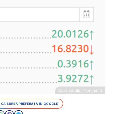
Curs valutar / bnm.md
 CA SURSĂ PREFERATĂ ÎN GOOGLE