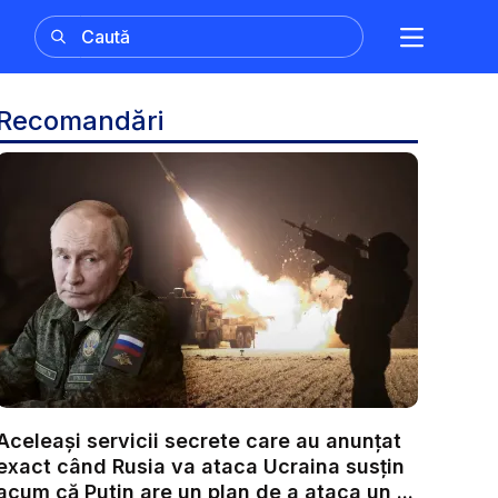
Recomandări
Aceleași servicii secrete care au anunțat
exact când Rusia va ataca Ucraina susțin
acum că Putin are un plan de a ataca un ...