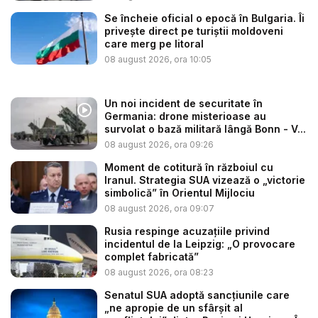
Se încheie oficial o epocă în Bulgaria. Îi
privește direct pe turiștii moldoveni
care merg pe litoral
08 august 2026, ora 10:05
Un noi incident de securitate în
Germania: drone misterioase au
survolat o bază militară lângă Bonn - V...
08 august 2026, ora 09:26
Moment de cotitură în războiul cu
Iranul. Strategia SUA vizează o „victorie
simbolică” în Orientul Mijlociu
08 august 2026, ora 09:07
Rusia respinge acuzațiile privind
incidentul de la Leipzig: „O provocare
complet fabricată”
08 august 2026, ora 08:23
Senatul SUA adoptă sancțiunile care
„ne apropie de un sfârșit al