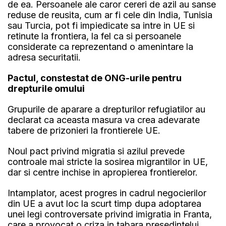
de ea. Persoanele ale caror cereri de azil au sanse
reduse de reusita, cum ar fi cele din India, Tunisia
sau Turcia, pot fi impiedicate sa intre in UE si
retinute la frontiera, la fel ca si persoanele
considerate ca reprezentand o amenintare la
adresa securitatii.
Pactul, constestat de ONG-urile pentru
drepturile omului
Grupurile de aparare a drepturilor refugiatilor au
declarat ca aceasta masura va crea adevarate
tabere de prizonieri la frontierele UE.
Noul pact privind migratia si azilul prevede
controale mai stricte la sosirea migrantilor in UE,
dar si centre inchise in apropierea frontierelor.
Intamplator, acest progres in cadrul negocierilor
din UE a avut loc la scurt timp dupa adoptarea
unei legi controversate privind imigratia in Franta,
care a provocat o criza in tabara presedintelui