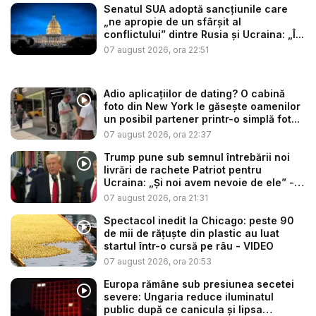
Senatul SUA adoptă sancțiunile care
„ne apropie de un sfârșit al
conflictului” dintre Rusia și Ucraina: „Î...
07 august 2026, ora 22:51
Adio aplicațiilor de dating? O cabină
foto din New York le găsește oamenilor
un posibil partener printr-o simplă fot...
07 august 2026, ora 22:37
Trump pune sub semnul întrebării noi
livrări de rachete Patriot pentru
Ucraina: „Și noi avem nevoie de ele” -
V...
07 august 2026, ora 21:31
Spectacol inedit la Chicago: peste 90
de mii de rățuște din plastic au luat
startul într-o cursă pe râu - VIDEO
07 august 2026, ora 20:53
Europa rămâne sub presiunea secetei
severe: Ungaria reduce iluminatul
public după ce canicula și lipsa