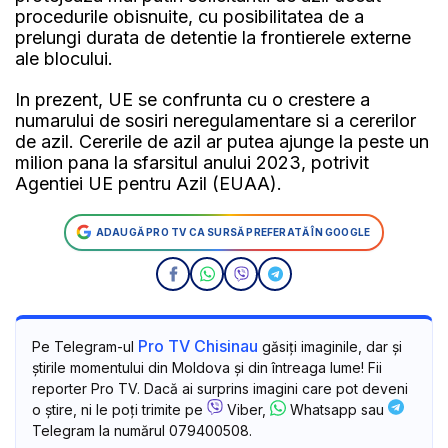
procedurile obisnuite, cu posibilitatea de a
prelungi durata de detentie la frontierele externe
ale blocului.
In prezent, UE se confrunta cu o crestere a
numarului de sosiri neregulamentare si a cererilor
de azil. Cererile de azil ar putea ajunge la peste un
milion pana la sfarsitul anului 2023, potrivit
Agentiei UE pentru Azil (EUAA).
ADAUGĂ PRO TV CA SURSĂ PREFERATĂ ÎN GOOGLE
Pro TV Chisinau
Pe Telegram-ul
găsiți imaginile, dar și
știrile momentului din Moldova și din întreaga lume! Fii
reporter Pro TV. Dacă ai surprins imagini care pot deveni
o știre, ni le poți trimite pe
Viber,
Whatsapp sau
Telegram la numărul 079400508.