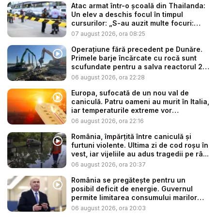
Atac armat într-o școală din Thailanda:
Un elev a deschis focul în timpul
cursurilor: „S-au auzit multe focuri:
ba...
07 august 2026, ora 08:25
Operațiune fără precedent pe Dunăre.
Primele barje încărcate cu rocă sunt
scufundate pentru a salva reactorul 2
...
06 august 2026, ora 22:28
Europa, sufocată de un nou val de
caniculă. Patru oameni au murit în Italia,
iar temperaturile extreme vor
continua...
06 august 2026, ora 22:16
România, împărțită între caniculă și
furtuni violente. Ultima zi de cod roșu în
vest, iar vijeliile au adus tragedii pe râ...
06 august 2026, ora 20:37
România se pregătește pentru un
posibil deficit de energie. Guvernul
permite limitarea consumului marilor
co...
06 august 2026, ora 20:03