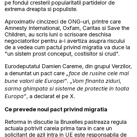
pe fondul cresterii popularitatii partidelor de
extrema dreapta si populiste.
Aproximativ cincizeci de ONG-uri, printre care
Amnesty International, Oxfam, Caritas si Save the
Children, au scris luni o scrisoare deschisa
negociatorilor pentru a-i avertiza asupra riscului
de a vedea cum pactul privind migratia va duce la
"un sistem prost conceput, costisitor si crud".
Eurodeputatul Damien Careme, din grupul Verzilor,
a denuntat un pact care
„face de rusine cele mai
bune valori ale Europei”
.
„Vom finanta ziduri,
sarma ghimpata si sisteme de protectie in toata
Europa”
, a declarat el pe X.
Ce prevede noul pact privind migratia
Reforma in discutie la Bruxelles pastreaza regula
actuala potrivit careia prima tara in care un
solicitant de azil intra in UE este responsabila de