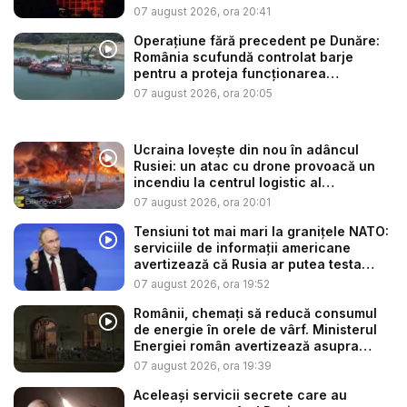
precip...
07 august 2026, ora 20:41
Operațiune fără precedent pe Dunăre:
România scufundă controlat barje
pentru a proteja funcționarea
Centrale...
07 august 2026, ora 20:05
Ucraina lovește din nou în adâncul
Rusiei: un atac cu drone provoacă un
incendiu la centrul logistic al
„Amazonu...
07 august 2026, ora 20:01
Tensiuni tot mai mari la granițele NATO:
serviciile de informații americane
avertizează că Rusia ar putea testa
Alia...
07 august 2026, ora 19:52
Românii, chemați să reducă consumul
de energie în orele de vârf. Ministerul
Energiei român avertizează asupra
efe...
07 august 2026, ora 19:39
Aceleași servicii secrete care au