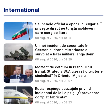
Internațional
Se încheie oficial o epocă în Bulgaria. Îi
privește direct pe turiștii moldoveni
care merg pe litoral
08 august 2026, ora 10:05
Un noi incident de securitate în
Germania: drone misterioase au
survolat o bază militară lângă Bonn
08 august 2026, ora 09:26
Moment de cotitură în războiul cu
Iranul. Strategia SUA vizează o „victorie
simbolică” în Orientul Mijlociu
08 august 2026, ora 09:07
Rusia respinge acuzațiile privind
incidentul de la Leipzig: „O provocare
complet fabricată”
08 august 2026, ora 08:23