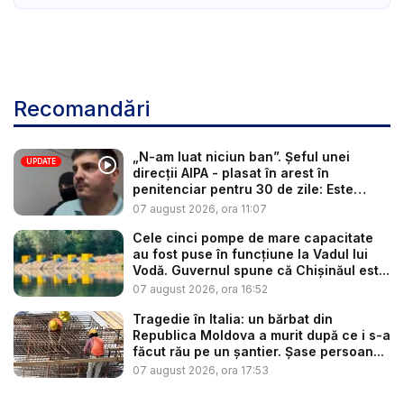
Recomandări
„N-am luat niciun ban”. Șeful unei
UPDATE
direcții AIPA - plasat în arest în
penitenciar pentru 30 de zile: Este
cerc...
07 august 2026, ora 11:07
Cele cinci pompe de mare capacitate
au fost puse în funcțiune la Vadul lui
Vodă. Guvernul spune că Chișinăul est...
07 august 2026, ora 16:52
Tragedie în Italia: un bărbat din
Republica Moldova a murit după ce i s-a
făcut rău pe un șantier. Șase persoan...
07 august 2026, ora 17:53