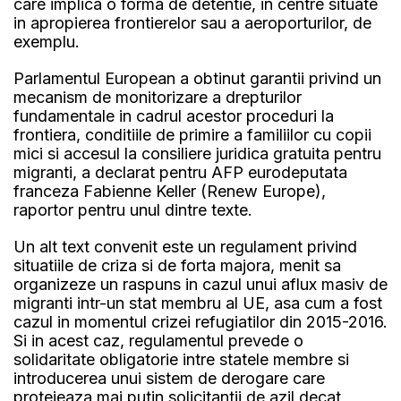
care implica o forma de detentie, in centre situate
in apropierea frontierelor sau a aeroporturilor, de
exemplu.
Parlamentul European a obtinut garantii privind un
mecanism de monitorizare a drepturilor
fundamentale in cadrul acestor proceduri la
frontiera, conditiile de primire a familiilor cu copii
mici si accesul la consiliere juridica gratuita pentru
migranti, a declarat pentru AFP eurodeputata
franceza Fabienne Keller (Renew Europe),
raportor pentru unul dintre texte.
Un alt text convenit este un regulament privind
situatiile de criza si de forta majora, menit sa
organizeze un raspuns in cazul unui aflux masiv de
migranti intr-un stat membru al UE, asa cum a fost
cazul in momentul crizei refugiatilor din 2015-2016.
Si in acest caz, regulamentul prevede o
solidaritate obligatorie intre statele membre si
introducerea unui sistem de derogare care
protejeaza mai putin solicitantii de azil decat