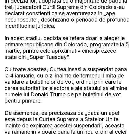
In decizia lor, adoptata cu o majoritate de patru la
trei, judecatorii Curtii Supreme din Colorado s-au
declarat constienti ca se aventureaza in „ape
necunoscute”, deschizand o perioada de profunda
incertitudine juridica.
In acest stadiu, decizia se refera doar la alegerile
primare republicane din Colorado, programate la 5
martie, printre cele aproximativ cincisprezece
state din „Super Tuesday”.
Cu toate acestea, Curtea insasi a suspendat pana
la 4 ianuarie, cu o zi inainte de termenul limita de
validare a buletinelor de vot, ordinul prin care le
cerea autoritatilor electorale ale statului sa elimine
numele lui Donald Trump de pe buletinul de vot
pentru primare.
De asemenea, ea precizeaza ca „daca un apel
este depus la Curtea Suprema a Statelor Unite
inainte de expirarea acestei suspendari”, aceasta
va ramane in vigoare pana la un nou ordin al celei