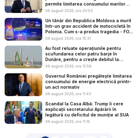
permite limitarea consumului marilor
co...
06 august 2026, ora 20:03
Un tânăr din Republica Moldova a murit
într-un grav accident de motocicletă în
Polonia. Cum s-a produs tragedia - FO...
06 august 2026, ora 15:31
Au fost reluate operațiunile pentru
scufundarea celor patru barje în
Dunăre, pentru a crește debitul la
cent...
06 august 2026, ora 12:58
Guvernul României pregătește limitarea
consumului de energie electrică printr-
un act normativ
06 august 2026, ora 11:43
Scandal la Casa Albă: Trump îi cere
explicații secretarului Apărării în
legătură cu deficitul de muniție al SUA
06 august 2026, ora 11:15