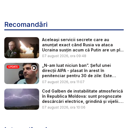
Recomandări
Aceleași servicii secrete care au
anunțat exact când Rusia va ataca
Ucraina susțin acum că Putin are un pl...
07 august 2026, ora 09:48
„N-am luat niciun ban”. Șeful unei
UPDATE
direcții AIPA - plasat în arest în
penitenciar pentru 30 de zile: Este
cerc...
07 august 2026, ora 11:07
Cod Galben de instabilitate atmosferică
în Republica Moldova: sunt prognozate
descărcări electrice, grindină și vijelii.
...
07 august 2026, ora 10:06