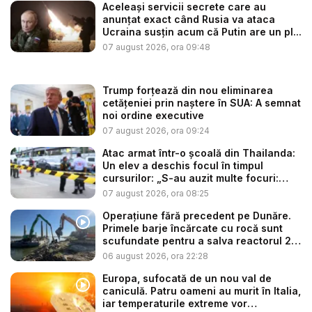
Aceleași servicii secrete care au
anunțat exact când Rusia va ataca
Ucraina susțin acum că Putin are un pl...
07 august 2026, ora 09:48
Trump forțează din nou eliminarea
cetățeniei prin naștere în SUA: A semnat
noi ordine executive
07 august 2026, ora 09:24
Atac armat într-o școală din Thailanda:
Un elev a deschis focul în timpul
cursurilor: „S-au auzit multe focuri:
ba...
07 august 2026, ora 08:25
Operațiune fără precedent pe Dunăre.
Primele barje încărcate cu rocă sunt
scufundate pentru a salva reactorul 2
...
06 august 2026, ora 22:28
Europa, sufocată de un nou val de
caniculă. Patru oameni au murit în Italia,
iar temperaturile extreme vor