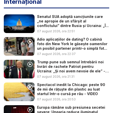
Internațional
Senatul SUA adoptă sancțiunile care
„ne apropie de un sfârșit al
conflictului” dintre Rusia și Ucraina: „Î...
07 august 2026, ora 22:51
Adio aplicațiilor de dating? O cabină
foto din New York le găsește oamenilor
un posibil partener printr-o simplă fot...
07 august 2026, ora 22:37
Trump pune sub semnul întrebării noi
livrări de rachete Patriot pentru
Ucraina: „Și noi avem nevoie de ele” -
V...
07 august 2026, ora 21:31
Spectacol inedit la Chicago: peste 90
de mii de rățuște din plastic au luat
startul într-o cursă pe râu - VIDEO
07 august 2026, ora 20:53
Europa rămâne sub presiunea secetei
severe: Ungaria reduce iluminatul