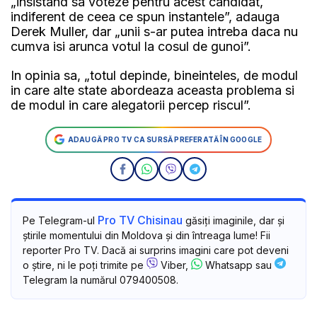
„insistand sa voteze pentru acest candidat,
indiferent de ceea ce spun instantele”, adauga
Derek Muller, dar „unii s-ar putea intreba daca nu
cumva isi arunca votul la cosul de gunoi”.
In opinia sa, „totul depinde, bineinteles, de modul
in care alte state abordeaza aceasta problema si
de modul in care alegatorii percep riscul”.
ADAUGĂ PRO TV CA SURSĂ PREFERATĂ ÎN GOOGLE
Pro TV Chisinau
Pe Telegram-ul
găsiți imaginile, dar și
știrile momentului din Moldova și din întreaga lume! Fii
reporter Pro TV. Dacă ai surprins imagini care pot deveni
o știre, ni le poți trimite pe
Viber,
Whatsapp sau
Telegram la numărul 079400508.