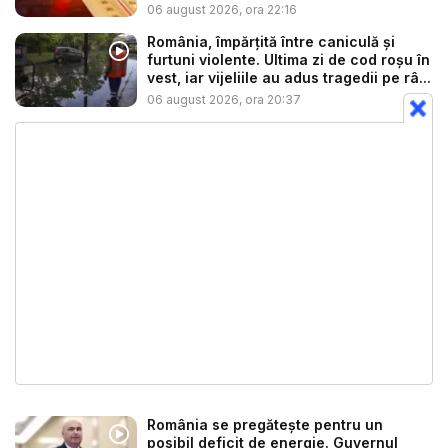
continua...
06 august 2026, ora 22:16
România, împărțită între caniculă și
furtuni violente. Ultima zi de cod roșu în
vest, iar vijeliile au adus tragedii pe râ...
06 august 2026, ora 20:37
România se pregătește pentru un
posibil deficit de energie. Guvernul