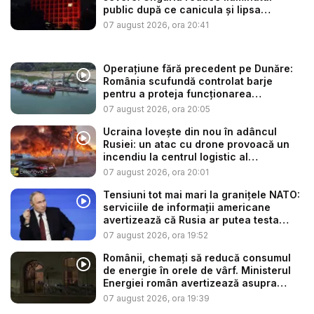
public după ce canicula și lipsa
precip...
07 august 2026, ora 20:41
Operațiune fără precedent pe Dunăre:
România scufundă controlat barje
pentru a proteja funcționarea
Centrale...
07 august 2026, ora 20:05
Ucraina lovește din nou în adâncul
Rusiei: un atac cu drone provoacă un
incendiu la centrul logistic al
„Amazonu...
07 august 2026, ora 20:01
Tensiuni tot mai mari la granițele NATO:
serviciile de informații americane
avertizează că Rusia ar putea testa
Alia...
07 august 2026, ora 19:52
Românii, chemați să reducă consumul
de energie în orele de vârf. Ministerul
Energiei român avertizează asupra
efe...
07 august 2026, ora 19:39