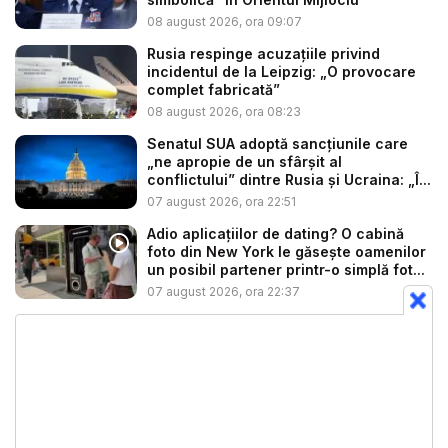
08 august 2026, ora 09:07
Rusia respinge acuzațiile privind
incidentul de la Leipzig: „O provocare
complet fabricată”
08 august 2026, ora 08:23
Senatul SUA adoptă sancțiunile care
„ne apropie de un sfârșit al
conflictului” dintre Rusia și Ucraina: „Î...
07 august 2026, ora 22:51
Adio aplicațiilor de dating? O cabină
foto din New York le găsește oamenilor
un posibil partener printr-o simplă fot...
07 august 2026, ora 22:37