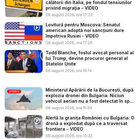
călătorii din Italia, pe fondul tensiunilor
privind migrația - VIDEO
08 august 2026, ora 17:33
Lovitură pentru Moscova: Senatul
american adoptă noi sancțiuni dure
împotriva Rusiei - VIDEO
08 august 2026, ora 17:26
Todd Blanche, fostul avocat personal al
lui Trump, devine procuror general al
Statelor Unite
08 august 2026, ora 16:14
Ministerul Apărării de la București, după
UPDATE
explozia dronei din Bulgaria: Niciun
vehicul aerian nu a fost detectat în sp...
08 august 2026, ora 15:24
Alertă la granița României cu Bulgaria: O
dronă a explodat după ce a traversat
frontiera - VIDEO
08 august 2026, ora 13:32