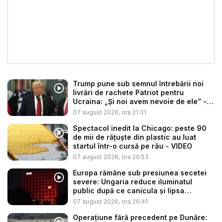
Trump pune sub semnul întrebării noi
livrări de rachete Patriot pentru
Ucraina: „Și noi avem nevoie de ele” -
V...
07 august 2026, ora 21:31
Spectacol inedit la Chicago: peste 90
de mii de rățuște din plastic au luat
startul într-o cursă pe râu - VIDEO
07 august 2026, ora 20:53
Europa rămâne sub presiunea secetei
severe: Ungaria reduce iluminatul
public după ce canicula și lipsa
precip...
07 august 2026, ora 20:41
Operațiune fără precedent pe Dunăre: