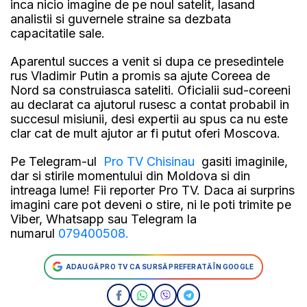
inca nicio imagine de pe noul satelit, lasand
analistii si guvernele straine sa dezbata
capacitatile sale.
Aparentul succes a venit si dupa ce presedintele
rus Vladimir Putin a promis sa ajute Coreea de
Nord sa construiasca sateliti. Oficialii sud-coreeni
au declarat ca ajutorul rusesc a contat probabil in
succesul misiunii, desi expertii au spus ca nu este
clar cat de mult ajutor ar fi putut oferi Moscova.
Pe Telegram-ul
Pro TV Chisinau
gasiti imaginile,
dar si stirile momentului din Moldova si din
intreaga lume! Fii reporter Pro TV. Daca ai surprins
imagini care pot deveni o stire, ni le poti trimite pe
Viber, Whatsapp sau Telegram la
numarul
079400508.
ADAUGĂ PRO TV CA SURSĂ PREFERATĂ ÎN GOOGLE