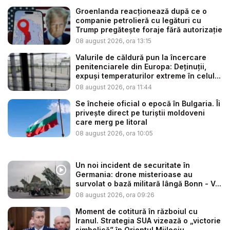
Groenlanda reacționează după ce o
companie petrolieră cu legături cu
Trump pregătește foraje fără autorizație
08 august 2026, ora 13:15
Valurile de căldură pun la încercare
penitenciarele din Europa: Deținuții,
expuși temperaturilor extreme în celul...
08 august 2026, ora 11:44
Se încheie oficial o epocă în Bulgaria. Îi
privește direct pe turiștii moldoveni
care merg pe litoral
08 august 2026, ora 10:05
Un noi incident de securitate în
Germania: drone misterioase au
survolat o bază militară lângă Bonn - V...
08 august 2026, ora 09:26
Moment de cotitură în războiul cu
Iranul. Strategia SUA vizează o „victorie
simbolică” în Orientul Mijlociu