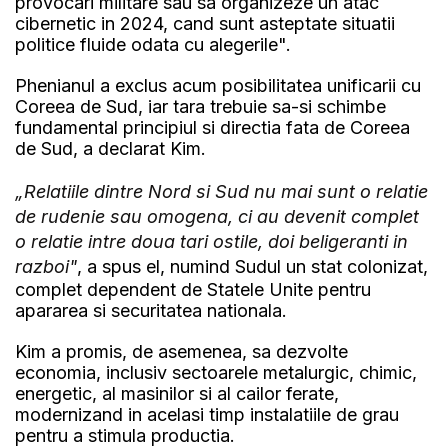
provocari militare sau sa organizeze un atac
cibernetic in 2024, cand sunt asteptate situatii
politice fluide odata cu alegerile".
Phenianul a exclus acum posibilitatea unificarii cu
Coreea de Sud, iar tara trebuie sa-si schimbe
fundamental principiul si directia fata de Coreea
de Sud, a declarat Kim.
„Relatiile dintre Nord si Sud nu mai sunt o relatie
de rudenie sau omogena, ci au devenit complet
o relatie intre doua tari ostile, doi beligeranti in
razboi"
, a spus el, numind Sudul un stat colonizat,
complet dependent de Statele Unite pentru
apararea si securitatea nationala.
Kim a promis, de asemenea, sa dezvolte
economia, inclusiv sectoarele metalurgic, chimic,
energetic, al masinilor si al cailor ferate,
modernizand in acelasi timp instalatiile de grau
pentru a stimula productia.