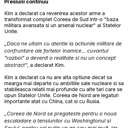
Presiuni continuu
Kim a declarat ca revenirea acestor arme a
transformat complet Coreea de Sud intr-o "baza
militara avansata si un arsenal nuclear" al Statelor
Unite.
„Daca ne uitam cu atentie la actiunile militare de
confruntare ale fortelor inamice... cuvantul
"razboi" a devenit o realitate si nu un concept
abstract"
, a declarat Kim.
Kim a declarat ca nu are alta optiune decat sa
mearga mai departe cu ambitiile sale nucleare si sa
stabileasca relatii mai profunde cu alte tari care se
opun Statelor Unite. Coreea de Nord are legaturi
importante atat cu China, cat si cu Rusia.
„Coreea de Nord se pregateste pentru o noua
escaladare a tensiunilor cu Washingtonul si
Seulul, pentru cel putin un an sau mai mult, iar