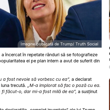
Imagine publicată de Trump/ Truth Social
ă a încercat în repetate rânduri să se fotografieze
opularitatea ei pe plan intern a avut de suferit din
Nu a fost nevoie să vorbesc cu ea”,
a declarat
 luna trecută.
„M-a implorat să fac o poză cu ea.
fi făcut-o, dar mi-a fost milă de ea”,
a susţinut
e declaraţiile „complet inventate” ale lui Trump.