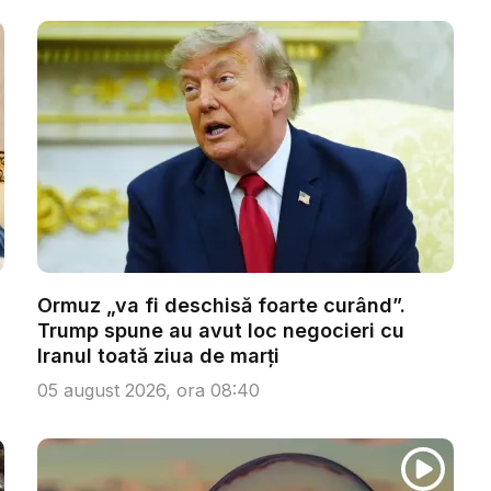
Ormuz „va fi deschisă foarte curând”.
Trump spune au avut loc negocieri cu
Iranul toată ziua de marți
05 august 2026, ora 08:40