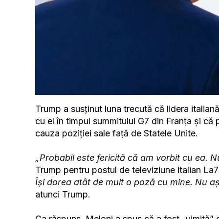
Trump a susţinut luna trecută că lidera italian
cu el în timpul summitului G7 din Franţa şi că p
cauza poziţiei sale faţă de Statele Unite.
„Probabil este fericită că am vorbit cu ea. 
Trump pentru postul de televiziune italian La7
Îşi dorea atât de mult o poză cu mine. Nu aş 
atunci Trump.
Ca răspuns, Meloni a spus că a fost „uimită” d