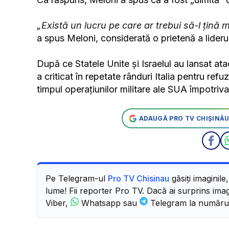
„Există un lucru pe care ar trebui să-l ţină m
a spus Meloni, considerată o prietenă a lideru
După ce Statele Unite şi Israelul au lansat at
a criticat în repetate rânduri Italia pentru ref
timpul operaţiunilor militare ale SUA împotriva
ADAUGĂ PRO TV CHIȘINĂU
Pe Telegram-ul
Pro TV Chisinau
găsiți imaginile
lume! Fii reporter Pro TV. Dacă ai surprins imagi
Viber,
Whatsapp sau
Telegram la număru