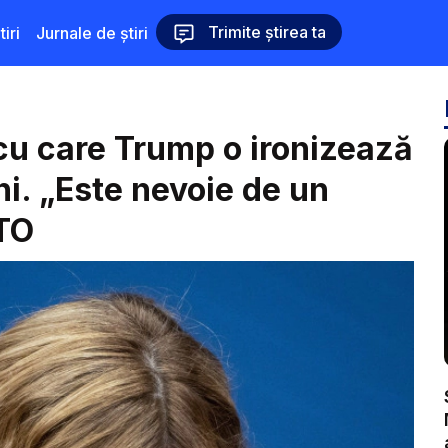
Trimite știrea ta
iri
Jurnale de știri
cu care Trump o ironizează
i. „Este nevoie de un
OTO