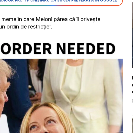
DAUGĂ PRO TV CHIȘINĂU CA SURSĂ PREFERATĂ ÎN GOOGLE
 meme în care Meloni părea că îl priveşte
n ordin de restricţie”.