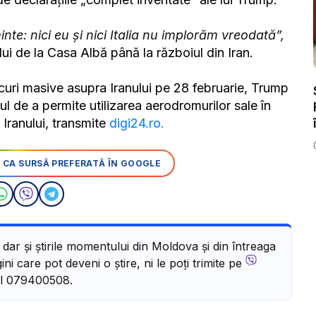
inte: nici eu şi nici Italia nu implorăm vreodată”,
lui de la Casa Albă până la războiul din Iran.
acuri masive asupra Iranului pe 28 februarie, Trump
uzul de a permite utilizarea aerodromurilor sale în
 Iranului, transmite
digi24.ro.
 CA SURSĂ PREFERATĂ ÎN GOOGLE
, dar și știrile momentului din Moldova și din întreaga
ni care pot deveni o știre, ni le poți trimite pe
l 079400508.