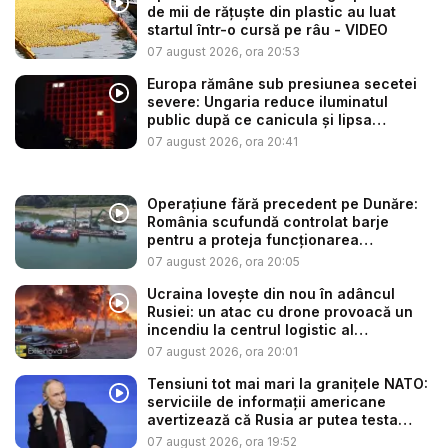
de mii de rățuște din plastic au luat
startul într-o cursă pe râu - VIDEO
07 august 2026, ora 20:53
Europa rămâne sub presiunea secetei
severe: Ungaria reduce iluminatul
public după ce canicula și lipsa
precip...
07 august 2026, ora 20:41
Operațiune fără precedent pe Dunăre:
România scufundă controlat barje
pentru a proteja funcționarea
Centrale...
07 august 2026, ora 20:05
Ucraina lovește din nou în adâncul
Rusiei: un atac cu drone provoacă un
incendiu la centrul logistic al
„Amazonu...
07 august 2026, ora 20:01
Tensiuni tot mai mari la granițele NATO:
serviciile de informații americane
avertizează că Rusia ar putea testa
Alia...
07 august 2026, ora 19:52