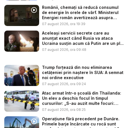
Românii, chemați să reducă consumul
de energie în orele de vârf. Ministerul
Energiei român avertizează asupra
efe...
07 august 2026, ora 19:39
Aceleași servicii secrete care au
anunțat exact când Rusia va ataca
Ucraina susțin acum că Putin are un pl...
07 august 2026, ora 09:48
Trump forțează din nou eliminarea
cetățeniei prin naștere în SUA: A semnat
noi ordine executive
07 august 2026, ora 09:24
Atac armat într-o școală din Thailanda:
Un elev a deschis focul în timpul
cursurilor: „S-au auzit multe focuri:
ba...
07 august 2026, ora 08:25
Operațiune fără precedent pe Dunăre.
Primele barje încărcate cu rocă sunt