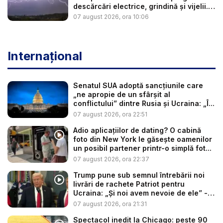
descărcări electrice, grindină și vijelii.
...
07 august 2026, ora 10:06
Internațional
Senatul SUA adoptă sancțiunile care
„ne apropie de un sfârșit al
conflictului” dintre Rusia și Ucraina: „Î...
07 august 2026, ora 22:51
Adio aplicațiilor de dating? O cabină
foto din New York le găsește oamenilor
un posibil partener printr-o simplă fot...
07 august 2026, ora 22:37
Trump pune sub semnul întrebării noi
livrări de rachete Patriot pentru
Ucraina: „Și noi avem nevoie de ele” -
V...
07 august 2026, ora 21:31
Spectacol inedit la Chicago: peste 90