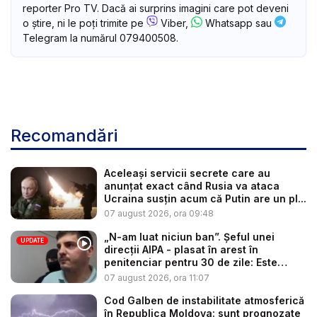
reporter Pro TV. Dacă ai surprins imagini care pot deveni
o știre, ni le poți trimite pe
Viber,
Whatsapp sau
Telegram la numărul 079400508.
Recomandări
Aceleași servicii secrete care au
anunțat exact când Rusia va ataca
Ucraina susțin acum că Putin are un pl...
07 august 2026, ora 09:48
„N-am luat niciun ban”. Șeful unei
UPDATE
direcții AIPA - plasat în arest în
penitenciar pentru 30 de zile: Este
cerc...
07 august 2026, ora 11:07
Cod Galben de instabilitate atmosferică
în Republica Moldova: sunt prognozate