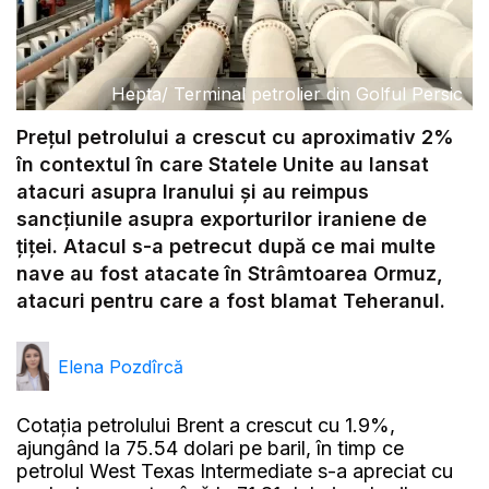
Hepta
/
Terminal petrolier din Golful Persic
Prețul petrolului a crescut cu aproximativ 2%
în contextul în care Statele Unite au lansat
atacuri asupra Iranului și au reimpus
sancțiunile asupra exporturilor iraniene de
țiței. Atacul s-a petrecut după ce mai multe
nave au fost atacate în Strâmtoarea Ormuz,
atacuri pentru care a fost blamat Teheranul.
Elena Pozdîrcă
Cotația petrolului Brent a crescut cu 1.9%,
ajungând la 75.54 dolari pe baril, în timp ce
petrolul West Texas Intermediate s-a apreciat cu