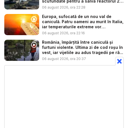
scufundate pentru a salva reactorul 2
...
06 august 2026, ora 22:28
Europa, sufocată de un nou val de
caniculă. Patru oameni au murit în Italia,
iar temperaturile extreme vor
continua...
06 august 2026, ora 22:16
România, împărțită între caniculă și
furtuni violente. Ultima zi de cod roșu în
vest, iar vijeliile au adus tragedii pe râ...
06 august 2026, ora 20:37