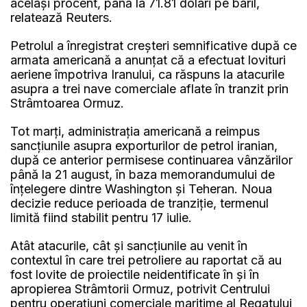
același procent, până la 71.81 dolari pe baril,
relatează Reuters.
Petrolul a înregistrat creșteri semnificative după ce
armata americană a anunțat că a efectuat lovituri
aeriene împotriva Iranului, ca răspuns la atacurile
asupra a trei nave comerciale aflate în tranzit prin
Strâmtoarea Ormuz.
Tot marți, administrația americană a reimpus
sancțiunile asupra exporturilor de petrol iranian,
după ce anterior permisese continuarea vânzărilor
până la 21 august, în baza memorandumului de
înțelegere dintre Washington și Teheran. Noua
decizie reduce perioada de tranziție, termenul
limită fiind stabilit pentru 17 iulie.
Atât atacurile, cât și sancțiunile au venit în
contextul în care trei petroliere au raportat că au
fost lovite de proiectile neidentificate în și în
apropierea Strâmtorii Ormuz, potrivit Centrului
pentru operațiuni comerciale maritime al Regatului