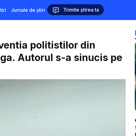
Trimite știrea ta
iri
Jurnale de știri
entia politistilor din
aga. Autorul s-a sinucis pe