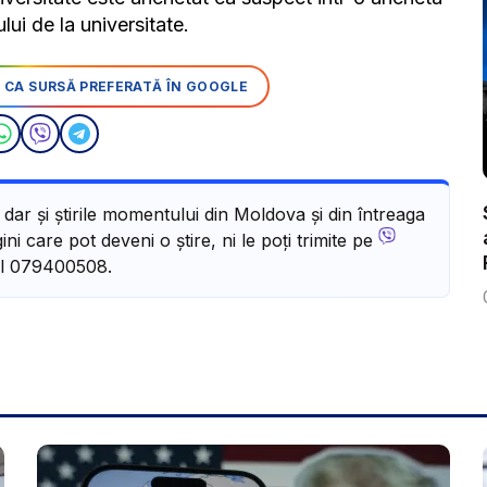
lui de la universitate.
 CA SURSĂ PREFERATĂ ÎN GOOGLE
, dar și știrile momentului din Moldova și din întreaga
ni care pot deveni o știre, ni le poți trimite pe
l 079400508.