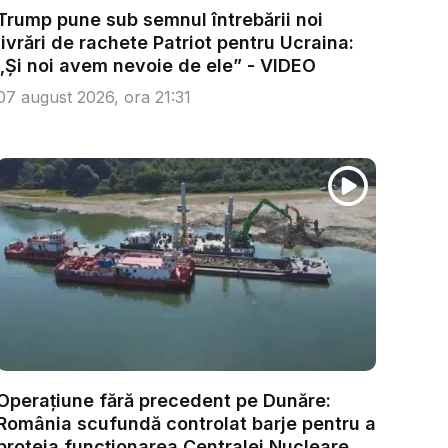
Trump pune sub semnul întrebării noi
livrări de rachete Patriot pentru Ucraina:
„Și noi avem nevoie de ele” - VIDEO
07 august 2026, ora 21:31
Operațiune fără precedent pe Dunăre:
România scufundă controlat barje pentru a
proteja funcționarea Centralei Nucleare ...