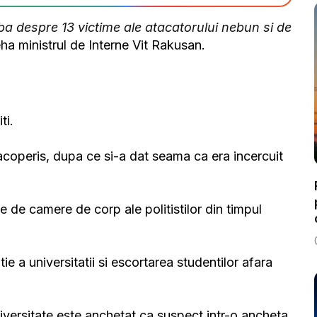
ba despre 13 victime ale atacatorului nebun si de
eha ministrul de Interne Vit Rakusan.
ti.
 acoperis, dupa ce si-a dat seama ca era incercuit
e de camere de corp ale politistilor din timpul
tie a universitatii si escortarea studentilor afara
niversitate este anchetat ca suspect intr-o ancheta