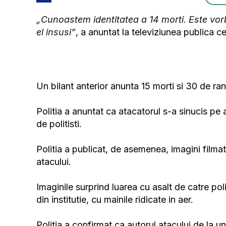
„Cunoastem identitatea a 14 morti. Este vor
el insusi”
, a anuntat la televiziunea publica c
Un bilant anterior anunta 15 morti si 30 de rani
Politia a anuntat ca atacatorul s-a sinucis pe
de politisti.
Politia a publicat, de asemenea, imagini filmat
atacului.
Imaginile surprind luarea cu asalt de catre poli
din institutie, cu mainile ridicate in aer.
Politia a confirmat ca autorul atacului de la u