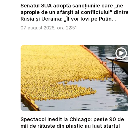
Senatul SUA adoptă sancțiunile care „ne
apropie de un sfârșit al conflictului” dintr
Rusia și Ucraina: „Îl vor lovi pe Putin
acolo...
07 august 2026, ora 22:51
Spectacol inedit la Chicago: peste 90 de
mii de rățuște din plastic au luat startul