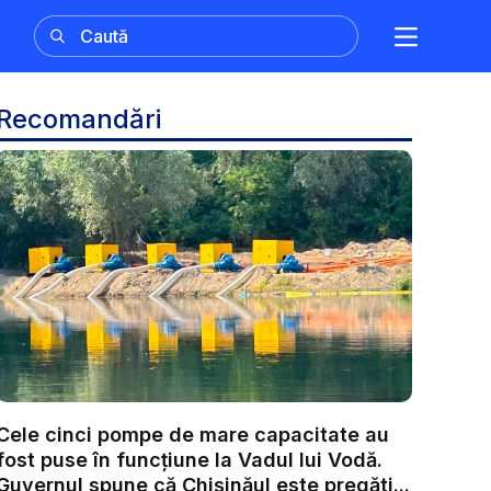
Recomandări
Cele cinci pompe de mare capacitate au
fost puse în funcțiune la Vadul lui Vodă.
Guvernul spune că Chișinăul este pregăti...