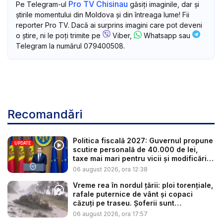
Pro TV Chisinau
Pe Telegram-ul
găsiți imaginile, dar și
știrile momentului din Moldova și din întreaga lume! Fii
reporter Pro TV. Dacă ai surprins imagini care pot deveni
o știre, ni le poți trimite pe
Viber,
Whatsapp sau
Telegram la numărul 079400508.
Recomandări
Politica fiscală 2027: Guvernul propune
UPDATE
scutire personală de 40.000 de lei,
taxe mai mari pentru vicii și modificări
l...
06 august 2026, ora 12:38
Vreme rea în nordul țării: ploi torențiale,
rafale puternice de vânt și copaci
căzuți pe traseu. Șoferii sunt
îndemnaț...
06 august 2026, ora 17:57