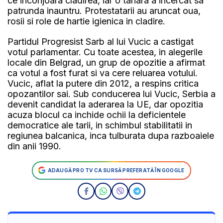
ce inconjoara cladirea, iar o tanara a incercat sa
patrunda inauntru. Protestatarii au aruncat oua,
rosii si role de hartie igienica in cladire.
Partidul Progresist Sarb al lui Vucic a castigat
votul parlamentar. Cu toate acestea, in alegerile
locale din Belgrad, un grup de opozitie a afirmat
ca votul a fost furat si va cere reluarea votului.
Vucic, aflat la putere din 2012, a respins critica
opozantilor sai. Sub conducerea lui Vucic, Serbia a
devenit candidat la aderarea la UE, dar opozitia
acuza blocul ca inchide ochii la deficientele
democratice ale tarii, in schimbul stabilitatii in
regiunea balcanica, inca tulburata dupa razboaiele
din anii 1990.
ADAUGĂ PRO TV CA SURSĂ PREFERATĂ ÎN GOOGLE