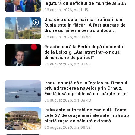
legătură cu deficitul de muniție al SUA
06 august 2026, ora 11:15
Una dintre cele mai mari rafinării din
Rusia este în flăcări. A fost atacate de
drone ucrainene pentru a doua
noapte...
06 august 2026, ora 09:52
Reacție dură la Berlin după incidentul
de la Leipzig: „Am intrat într-o nouă
dimensiune de pericol”
06 august 2026, ora 08:56
Iranul anunță că s-a înțeles cu Omanul
privind trecerea navelor prin Ormuz.
Există însă o problemă cu „părțile terțe”
06 august 2026, ora 08:43
Italia este sufocată de caniculă. Toate
cele 27 de oraşe mari ale sale intră sub
alertă roșie de căldură extremă
06 august 2026, ora 08:32