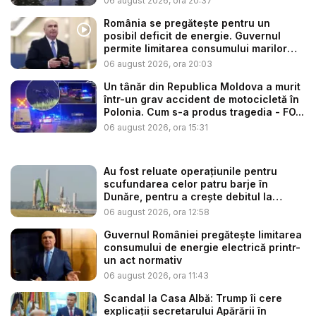
06 august 2026, ora 20:37
România se pregătește pentru un
posibil deficit de energie. Guvernul
permite limitarea consumului marilor
co...
06 august 2026, ora 20:03
Un tânăr din Republica Moldova a murit
într-un grav accident de motocicletă în
Polonia. Cum s-a produs tragedia - FO...
06 august 2026, ora 15:31
Au fost reluate operațiunile pentru
scufundarea celor patru barje în
Dunăre, pentru a crește debitul la
cent...
06 august 2026, ora 12:58
Guvernul României pregătește limitarea
consumului de energie electrică printr-
un act normativ
06 august 2026, ora 11:43
Scandal la Casa Albă: Trump îi cere
explicații secretarului Apărării în