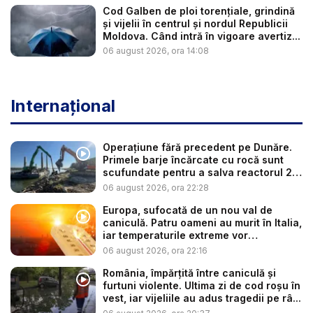
Cod Galben de ploi torențiale, grindină
și vijelii în centrul și nordul Republicii
Moldova. Când intră în vigoare avertiz...
06 august 2026, ora 14:08
Internațional
Operațiune fără precedent pe Dunăre.
Primele barje încărcate cu rocă sunt
scufundate pentru a salva reactorul 2
...
06 august 2026, ora 22:28
Europa, sufocată de un nou val de
caniculă. Patru oameni au murit în Italia,
iar temperaturile extreme vor
continua...
06 august 2026, ora 22:16
România, împărțită între caniculă și
furtuni violente. Ultima zi de cod roșu în
vest, iar vijeliile au adus tragedii pe râ...