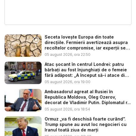
Seceta lovește Europa din toate
direcțiile. Fermierii avertizează asupra
recoltelor compromise, iar experții se
t...
05 august 2026, ora 22:50
Atac șocant în centrul Londrei: patru
bărbați au fost înjunghiați de o femeie
fără adăpost: „A început să-i atace din
...
05 august 2026, ora 19:00
Ambasadorul agreat al Rusiei în
Republica Moldova, Oleg Ozerov,
decorat de Vladimir Putin. Diplomatul r...
05 august 2026, ora 18:54
Ormuz „va fi deschisă foarte curând”.
Trump spune au avut loc negocieri cu
Iranul toată ziua de marți