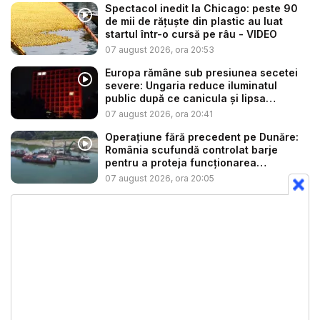
Spectacol inedit la Chicago: peste 90
de mii de rățuște din plastic au luat
startul într-o cursă pe râu - VIDEO
07 august 2026, ora 20:53
Europa rămâne sub presiunea secetei
severe: Ungaria reduce iluminatul
public după ce canicula și lipsa
precip...
07 august 2026, ora 20:41
Operațiune fără precedent pe Dunăre:
România scufundă controlat barje
pentru a proteja funcționarea
Centrale...
07 august 2026, ora 20:05