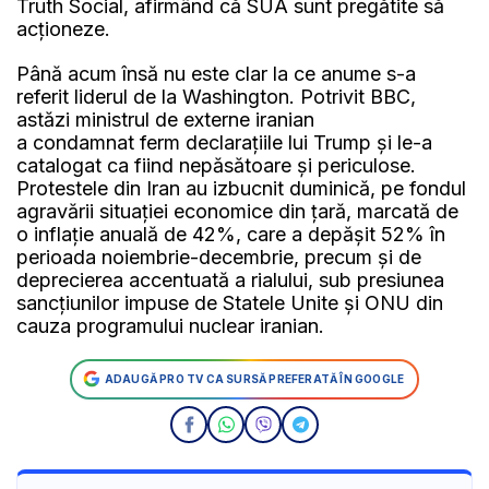
Truth Social, afirmând că SUA sunt pregătite să
acţioneze.
Până acum însă nu este clar la ce anume s-a
referit liderul de la Washington. Potrivit BBC,
astăzi ministrul de externe iranian
a condamnat ferm declaraţiile lui Trump și le-a
catalogat ca fiind nepăsătoare și periculose.
Protestele din Iran au izbucnit duminică, pe fondul
agravării situaţiei economice din țară, marcată de
o inflaţie anuală de 42%, care a depăşit 52% în
perioada noiembrie-decembrie, precum şi de
deprecierea accentuată a rialului, sub presiunea
sancţiunilor impuse de Statele Unite şi ONU din
cauza programului nuclear iranian.
ADAUGĂ PRO TV CA SURSĂ PREFERATĂ ÎN GOOGLE