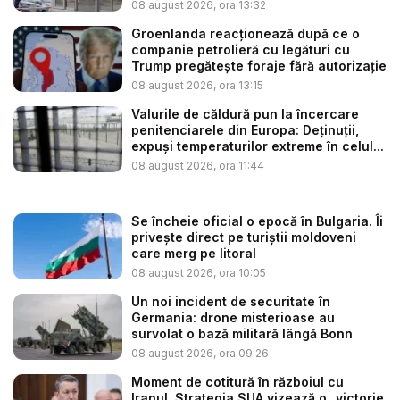
08 august 2026, ora 13:32
Groenlanda reacționează după ce o
companie petrolieră cu legături cu
Trump pregătește foraje fără autorizație
08 august 2026, ora 13:15
Valurile de căldură pun la încercare
penitenciarele din Europa: Deținuții,
expuși temperaturilor extreme în celul...
08 august 2026, ora 11:44
Se încheie oficial o epocă în Bulgaria. Îi
privește direct pe turiștii moldoveni
care merg pe litoral
08 august 2026, ora 10:05
Un noi incident de securitate în
Germania: drone misterioase au
survolat o bază militară lângă Bonn
08 august 2026, ora 09:26
Moment de cotitură în războiul cu
Iranul. Strategia SUA vizează o „victorie