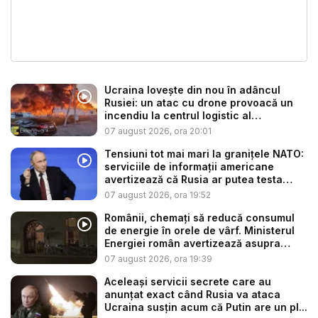
Ucraina lovește din nou în adâncul
Rusiei: un atac cu drone provoacă un
incendiu la centrul logistic al
„Amazonu...
07 august 2026, ora 20:01
Tensiuni tot mai mari la granițele NATO:
serviciile de informații americane
avertizează că Rusia ar putea testa
Alia...
07 august 2026, ora 19:52
Românii, chemați să reducă consumul
de energie în orele de vârf. Ministerul
Energiei român avertizează asupra
efe...
07 august 2026, ora 19:39
Aceleași servicii secrete care au
anunțat exact când Rusia va ataca
Ucraina susțin acum că Putin are un pl...