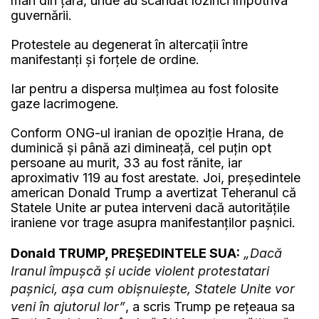
mari din țară, unde au scandat lozinci împotriva
guvernării.
Protestele au degenerat în altercații între
manifestanți și forțele de ordine.
Iar pentru a dispersa mulțimea au fost folosite
gaze lacrimogene.
Conform ONG-ul iranian de opoziție Hrana, de
duminică și până azi dimineață, cel puțin opt
persoane au murit, 33 au fost rănite, iar
aproximativ 119 au fost arestate. Joi, preşedintele
american Donald Trump a avertizat Teheranul că
Statele Unite ar putea interveni dacă autorităţile
iraniene vor trage asupra manifestanţilor paşnici.
Donald TRUMP, PREȘEDINTELE SUA:
„Dacă
Iranul împuşcă şi ucide violent protestatari
paşnici, aşa cum obişnuieşte, Statele Unite vor
veni în ajutorul lor”
, a scris Trump pe reţeaua sa