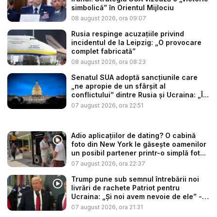
simbolică” în Orientul Mijlociu
08 august 2026, ora 09:07
Rusia respinge acuzațiile privind
incidentul de la Leipzig: „O provocare
complet fabricată”
08 august 2026, ora 08:23
Senatul SUA adoptă sancțiunile care
„ne apropie de un sfârșit al
conflictului” dintre Rusia și Ucraina: „Î...
07 august 2026, ora 22:51
Adio aplicațiilor de dating? O cabină
foto din New York le găsește oamenilor
un posibil partener printr-o simplă fot...
07 august 2026, ora 22:37
Trump pune sub semnul întrebării noi
livrări de rachete Patriot pentru
Ucraina: „Și noi avem nevoie de ele” -
V...
07 august 2026, ora 21:31