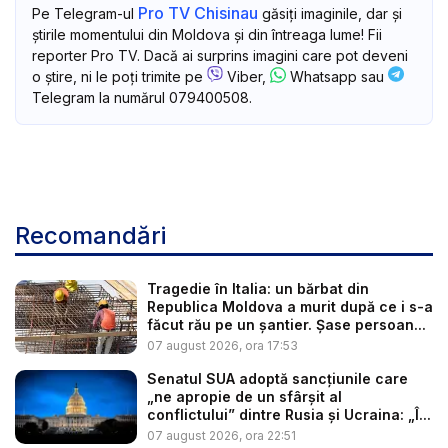
Pro TV Chisinau
Pe Telegram-ul
găsiți imaginile, dar și
știrile momentului din Moldova și din întreaga lume! Fii
reporter Pro TV. Dacă ai surprins imagini care pot deveni
o știre, ni le poți trimite pe
Viber,
Whatsapp sau
Telegram la numărul 079400508.
Recomandări
Tragedie în Italia: un bărbat din
Republica Moldova a murit după ce i s-a
făcut rău pe un șantier. Șase persoan...
07 august 2026, ora 17:53
Senatul SUA adoptă sancțiunile care
„ne apropie de un sfârșit al
conflictului” dintre Rusia și Ucraina: „Î...
07 august 2026, ora 22:51