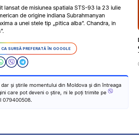
t lansat de misiunea spatiala STS-93 la 23 iulie
 american de origine indiana Subrahmanyan
a a unei stele tip „pitica alba”. Chandra, in
”.
 CA SURSĂ PREFERATĂ ÎN GOOGLE
, dar și știrile momentului din Moldova și din întreaga
ni care pot deveni o știre, ni le poți trimite pe
l 079400508.