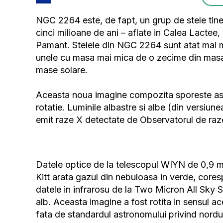
NGC 2264 este, de fapt, un grup de stele tiner
cinci milioane de ani – aflate in Calea Lactee
Pamant. Stelele din NGC 2264 sunt atat mai mic
unele cu masa mai mica de o zecime din masa S
mase solare.
Aceasta noua imagine compozita sporeste ase
rotatie. Luminile albastre si albe (din versiun
emit raze X detectate de Observatorul de ra
Datele optice de la telescopul WIYN de 0,9 met
Kitt arata gazul din nebuloasa in verde, cores
datele in infrarosu de la Two Micron All Sky Su
alb. Aceasta imagine a fost rotita in sensul 
fata de standardul astronomului privind nordul 