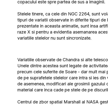
copacului este spre partea de sus a imaginii.
Stelele tinere, ca cele din NGC 2264, sunt volat
tipuri de variatii observate in diferite tipuri d
prezentate in aceasta animatie, sunt insa artific
raze X si pentru a evidentia asemanarea acestu
variatiile stelelor nu sunt sincronizate.
Variatiile observate de Chandra si alte telesc
Unele dintre acestea sunt legate de activitate
precum cele suferite de Soare - dar mult mai pu
de pe suprafetele stelelor care intra si ies di
de asemenea, modificari ale grosimii gazului ca
material care inca cade pe stele de pe discuril
Centrul de zbor spatial Marshall al NASA ge