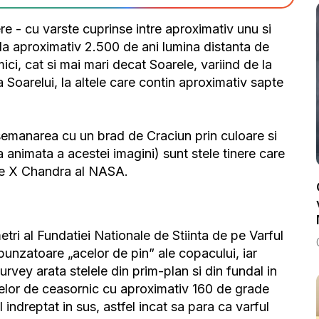
e - cu varste cuprinse intre aproximativ unu si
, la aproximativ 2.500 de ani lumina distanta de
i, cat si mai mari decat Soarele, variind de la
oarelui, la altele care contin aproximativ sapte
manarea cu un brad de Craciun prin culoare si
ea animata a acestei imagini) sunt stele tinere care
ze X Chandra al NASA.
ri al Fundatiei Nationale de Stiinta de pe Varful
punzatoare „acelor de pin” ale copacului, iar
rvey arata stelele din prim-plan si din fundal in
acelor de ceasornic cu aproximativ 160 de grade
indreptat in sus, astfel incat sa para ca varful