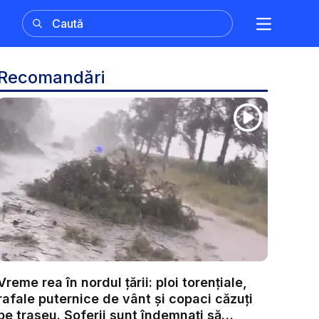
Recomandări
Vreme rea în nordul țării: ploi torențiale,
rafale puternice de vânt și copaci căzuți
pe traseu. Șoferii sunt îndemnați să