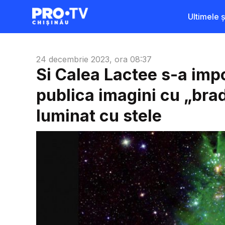
Ultimele șt
24 decembrie 2023, ora 08:37
Si Calea Lactee s-a imp
publica imagini cu „bra
luminat cu stele