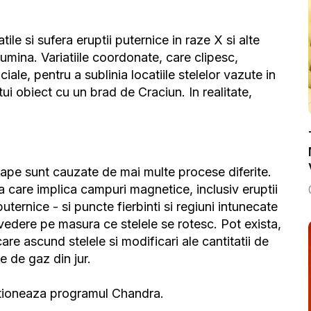
ile si sufera eruptii puternice in raze X si alte
e lumina. Variatiile coordonate, care clipesc,
iale, pentru a sublinia locatiile stelelor vazute in
i obiect cu un brad de Craciun. In realitate,
oape sunt cauzate de mai multe procese diferite.
a care implica campuri magnetice, inclusiv eruptii
ternice - si puncte fierbinti si regiuni intunecate
n vedere pe masura ce stelele se rotesc. Pot exista,
re ascund stelele si modificari ale cantitatii de
e de gaz din jur.
stioneaza programul Chandra.