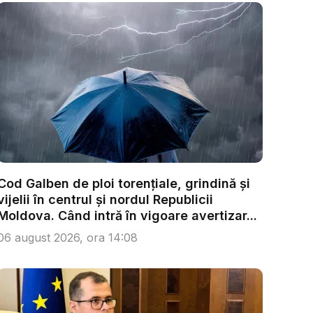
Cod Galben de ploi torențiale, grindină și
vijelii în centrul și nordul Republicii
Moldova. Când intră în vigoare avertizar...
06 august 2026, ora 14:08