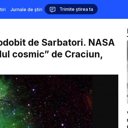
Trimite știrea ta
iri
Jurnale de știri
odobit de Sarbatori. NASA
dul cosmic” de Craciun,