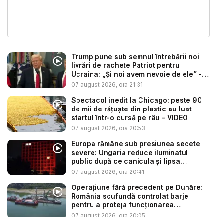
Trump pune sub semnul întrebării noi
livrări de rachete Patriot pentru
Ucraina: „Și noi avem nevoie de ele” -
V...
07 august 2026, ora 21:31
Spectacol inedit la Chicago: peste 90
de mii de rățuște din plastic au luat
startul într-o cursă pe râu - VIDEO
07 august 2026, ora 20:53
Europa rămâne sub presiunea secetei
severe: Ungaria reduce iluminatul
public după ce canicula și lipsa
precip...
07 august 2026, ora 20:41
Operațiune fără precedent pe Dunăre:
România scufundă controlat barje
pentru a proteja funcționarea
Centrale...
07 august 2026, ora 20:05