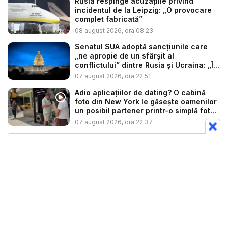
Rusia respinge acuzațiile privind
incidentul de la Leipzig: „O provocare
complet fabricată”
08 august 2026, ora 08:23
Senatul SUA adoptă sancțiunile care
„ne apropie de un sfârșit al
conflictului” dintre Rusia și Ucraina: „Î...
07 august 2026, ora 22:51
Adio aplicațiilor de dating? O cabină
foto din New York le găsește oamenilor
un posibil partener printr-o simplă fot...
07 august 2026, ora 22:37