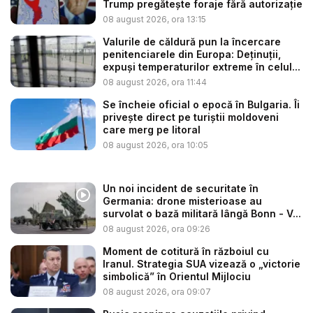
Trump pregătește foraje fără autorizație
08 august 2026, ora 13:15
Valurile de căldură pun la încercare
penitenciarele din Europa: Deținuții,
expuși temperaturilor extreme în celul...
08 august 2026, ora 11:44
Se încheie oficial o epocă în Bulgaria. Îi
privește direct pe turiștii moldoveni
care merg pe litoral
08 august 2026, ora 10:05
Un noi incident de securitate în
Germania: drone misterioase au
survolat o bază militară lângă Bonn - V...
08 august 2026, ora 09:26
Moment de cotitură în războiul cu
Iranul. Strategia SUA vizează o „victorie
simbolică” în Orientul Mijlociu
08 august 2026, ora 09:07