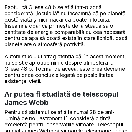
Faptul că Gliese 48 b se află într-o zonă
considerată „locuibilă” nu înseamnă că pe planetă
există viață și nici măcar că poate fi locuită.
Înseamnă doar că primește de la steaua sa o
cantitate de energie comparabilă cu cea necesară
pentru ca apa să poată exista în stare lichidă, dacă
planeta are o atmosferă potrivită.
Autorii studiului atrag atenția că, în acest moment,
nu se știe aproape nimic despre atmosfera lui
Gliese 48 b. Tocmai de aceea, este prea devreme
pentru orice concluzie legată de posibilitatea
existenței vieții.
Ar putea fi studiată de telescopul
James Webb
Pentru că sistemul se află la numai 28 de ani-
lumină de noi, astronomii îl consideră o țintă
excelentă pentru observațiile viitoare. Telescopul
spațial James Webb și viitoarele telescoape uriașe