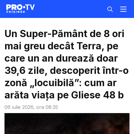
Un Super-Pământ de 8 ori
mai greu decât Terra, pe
care un an durează doar
39,6 zile, descoperit într-o
zonă „locuibilă”: cum ar
arăta viața pe Gliese 48 b
06 iulie 2026, ora 08:35