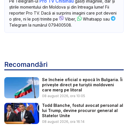
Pro TV Chisinau
Pe Telegram-ul
găsiți imaginile, dar și
știrile momentului din Moldova și din întreaga lume! Fii
reporter Pro TV. Dacă ai surprins imagini care pot deveni
o știre, ni le poți trimite pe
Viber,
Whatsapp sau
Telegram la numărul 079400508.
Recomandări
Se încheie oficial o epocă în Bulgaria. Îi
privește direct pe turiștii moldoveni
care merg pe litoral
08 august 2026, ora 10:05
Todd Blanche, fostul avocat personal al
lui Trump, devine procuror general al
Statelor Unite
08 august 2026, ora 16:14