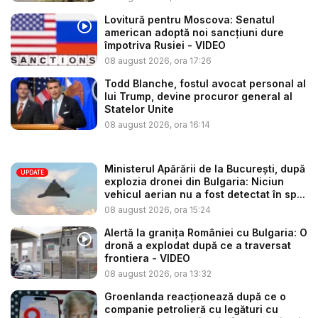
Lovitură pentru Moscova: Senatul
american adoptă noi sancțiuni dure
împotriva Rusiei - VIDEO
08 august 2026, ora 17:26
Todd Blanche, fostul avocat personal al
lui Trump, devine procuror general al
Statelor Unite
08 august 2026, ora 16:14
Ministerul Apărării de la București, după
UPDATE
explozia dronei din Bulgaria: Niciun
vehicul aerian nu a fost detectat în sp...
08 august 2026, ora 15:24
Alertă la granița României cu Bulgaria: O
dronă a explodat după ce a traversat
frontiera - VIDEO
08 august 2026, ora 13:32
Groenlanda reacționează după ce o
companie petrolieră cu legături cu