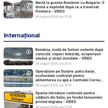
Alertă la granița României cu Bulgaria: O
dronă a explodat după ce a traversat
frontiera - VIDEO
08 august 2026, ora 13:32
Internațional
România, lovită de furtuni violente după
caniculă: copaci doborâți, acoperișuri
smulse și străzi inundate - VIDEO
08 august 2026, ora 20:12
Operațiune pe Dunăre: patru barje,
scufundate controlat pentru
alimentarea cu apă a Centralei Cerna...
08 august 2026, ora 19:16
Spania introduce controale pentru
călătorii din Italia, pe fondul tensiunilor
privind migrația - VIDEO
08 august 2026, ora 17:33