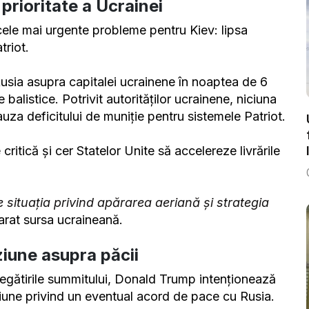
prioritate a Ucrainei
 cele mai urgente probleme pentru Kiev: lipsa
triot.
Rusia asupra capitalei ucrainene în noaptea de 6
 balistice. Potrivit autorităților ucrainene, niciuna
auza deficitului de muniție pentru sistemele Patriot.
 critică și cer Statelor Unite să accelereze livrările
e situația privind apărarea aeriană și strategia
larat sursa ucraineană.
ziune asupra păcii
pregătirile summitului, Donald Trump intenționează
iziune privind un eventual acord de pace cu Rusia.