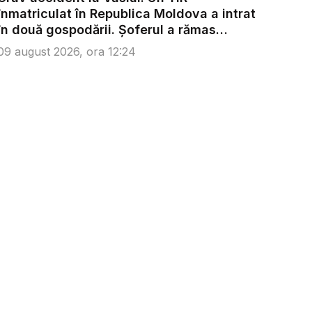
înmatriculat în Republica Moldova a intrat
în două gospodării. Șoferul a rămas
încarc...
09 august 2026, ora 12:24