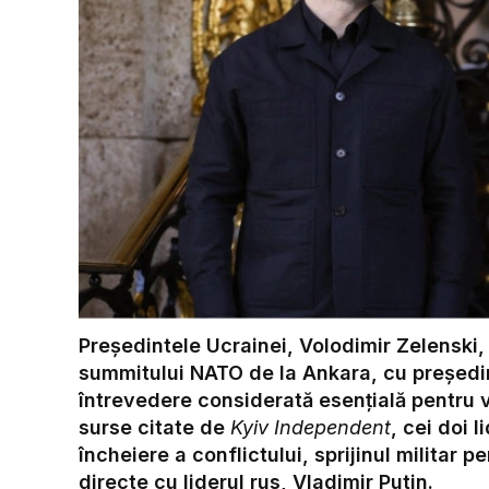
Președintele Ucrainei, Volodimir Zelenski,
summitului NATO de la Ankara, cu președin
întrevedere considerată esențială pentru vi
surse citate de
Kyiv Independent
, cei doi 
încheiere a conflictului, sprijinul militar 
directe cu liderul rus, Vladimir Putin.