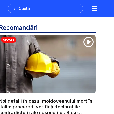
Recomandări
UPDATE
Noi detalii în cazul moldoveanului mort în
Italia: procurorii verifică declarațiile
contradictorii ale suspecților. Șase