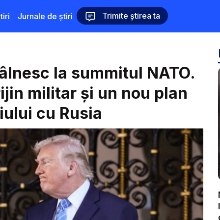
Trimite știrea ta
iri
Jurnale de știri
tâlnesc la summitul NATO.
jin militar și un nou plan
iului cu Rusia