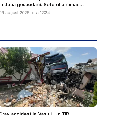
în două gospodării. Șoferul a rămas
încarc...
09 august 2026, ora 12:24
Grav accident la Vaslui. Un TIR