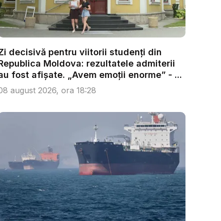
Zi decisivă pentru viitorii studenți din
Republica Moldova: rezultatele admiterii
au fost afișate. „Avem emoții enorme” - ...
08 august 2026, ora 18:28