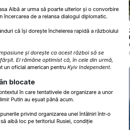
asa Albă ar urma să poarte ulterior și o convorbire
în încercarea de a relansa dialogul diplomatic.
rânduri că își dorește încheierea rapidă a războiului
mpasiune și dorește ca acest război să se
fârșit. El rămâne optimist că, în cele din urmă,
at un oficial american pentru
Kyiv Independent
.
mân blocate
contextul în care tentativele de organizare a unor
ladimir Putin au eșuat până acum.
punerile privind organizarea unei întâlniri într-o
 să aibă loc pe teritoriul Rusiei, condiție