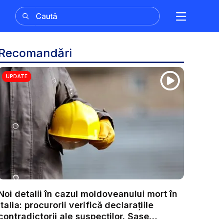
Recomandări
UPDATE
Noi detalii în cazul moldoveanului mort în
Italia: procurorii verifică declarațiile
contradictorii ale suspecților. Șase