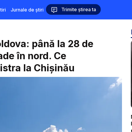
Trimite știrea ta
iri
Jurnale de știri
ldova: până la 28 de
ade în nord. Ce
istra la Chișinău