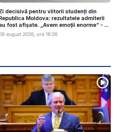
Zi decisivă pentru viitorii studenți din
Republica Moldova: rezultatele admiterii
au fost afișate. „Avem emoții enorme” - ...
08 august 2026, ora 18:28