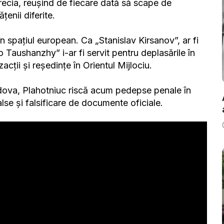
recia, reușind de fiecare dată să scape de
țenii diferite.
în spațiul european. Ca „Stanislav Kirsanov”, ar fi
Taushanzhy” i-ar fi servit pentru deplasările în
ții și reședințe în Orientul Mijlociu.
dova, Plahotniuc riscă acum pedepse penale în
se și falsificare de documente oficiale.