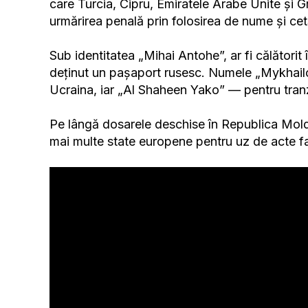
care Turcia, Cipru, Emiratele Arabe Unite și G
urmărirea penală prin folosirea de nume și cetă
Sub identitatea „Mihai Antohe”, ar fi călătorit 
deținut un pașaport rusesc. Numele „Mykhailo 
Ucraina, iar „Al Shaheen Yako” — pentru tranzac
Pe lângă dosarele deschise în Republica Mol
mai multe state europene pentru uz de acte fal