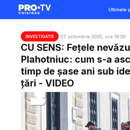
Ultimele șt
27 octombrie 2025, ora 16:39
INVESTIGATIE
CU SENS: Fețele nevăzut
Plahotniuc: cum s-a as
timp de șase ani sub ide
țări - VIDEO