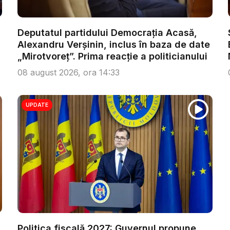
Deputatul partidului Democrația Acasă,
Alexandru Verșinin, inclus în baza de date
„Mirotvoreț”. Prima reacție a politicianului
08 august 2026, ora 14:33
UPDATE
Politica fiscală 2027: Guvernul propune