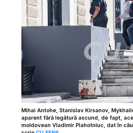
Mihai Antohe, Stanislav Kirsanov, Mykha
aparent fără legătură ascund, de fapt, acee
moldovean Vladimir Plahotniuc, dat în căut
scrie
CU SENS
.