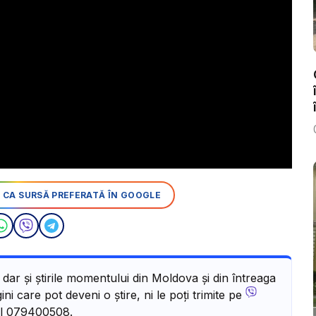
 CA SURSĂ PREFERATĂ ÎN GOOGLE
, dar și știrile momentului din Moldova și din întreaga
ni care pot deveni o știre, ni le poți trimite pe
l 079400508.