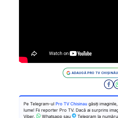
ADAUGĂ PRO TV CHIȘINĂU
Pe Telegram-ul
Pro TV Chisinau
găsiți imaginile
lume! Fii reporter Pro TV. Dacă ai surprins imagi
Viber,
Whatsapp sau
Telegram la număru