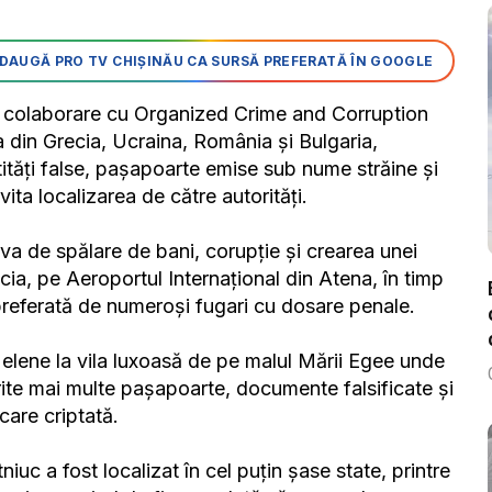
DAUGĂ PRO TV CHIȘINĂU CA SURSĂ PREFERATĂ ÎN GOOGLE
în colaborare cu Organized Crime and Corruption
 din Grecia, Ucraina, România și Bulgaria,
ități false, pașapoarte emise sub nume străine și
ita localizarea de către autorități.
ova de spălare de bani, corupție și crearea unei
ecia, pe Aeroportul Internațional din Atena, în timp
preferată de numeroși fugari cu dosare penale.
e elene la vila luxoasă de pe malul Mării Egee unde
rite mai multe pașapoarte, documente falsificate și
care criptată.
tniuc a fost localizat în cel puțin șase state, printre