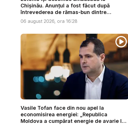
Chișinău. Anunțul a fost făcut după
întrevederea de rămas-bun dintre
ministr...
06 august 2026, ora 16:28
Vasile Tofan face din nou apel la
economisirea energiei: „Republica
Moldova a cumpărat energie de avarie la
...