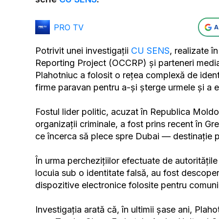
PRO TV
A
Potrivit unei investigații
CU SENS
, realizate 
Reporting Project (OCCRP) și parteneri media
Plahotniuc a folosit o rețea complexă de ident
firme paravan pentru a-și șterge urmele și a ev
Fostul lider politic, acuzat în Republica Mold
organizații criminale, a fost prins recent în Gr
ce încerca să plece spre Dubai — destinație 
În urma perchezițiilor efectuate de autoritățil
locuia sub o identitate falsă, au fost descope
dispozitive electronice folosite pentru comuni
Investigația arată că, în ultimii șase ani, Plaho