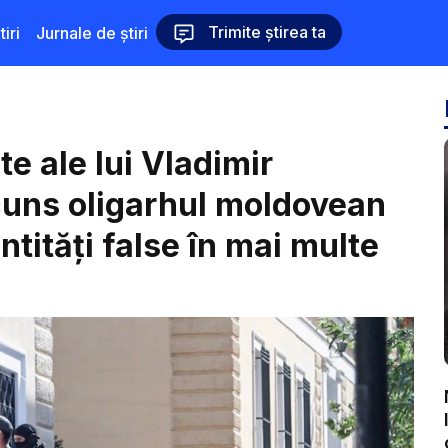
Trimite știrea ta
iri
Jurnale de știri
e ale lui Vladimir
cuns oligarhul moldovean
ntități false în mai multe