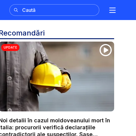
Recomandări
UPDATE
Noi detalii în cazul moldoveanului mort în
Italia: procurorii verifică declarațiile
contradictorii ale suspecților. Șase