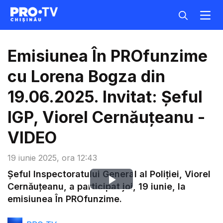
Emisiunea În PROfunzime
cu Lorena Bogza din
19.06.2025. Invitat: Șeful
IGP, Viorel Cernăuțeanu -
VIDEO
19 iunie 2025, ora 12:43
Șeful Inspectoratului General al Poliției, Viorel
Play
Cernăuțeanu, a participat joi, 19 iunie, la
emisiunea În PROfunzime.
Video