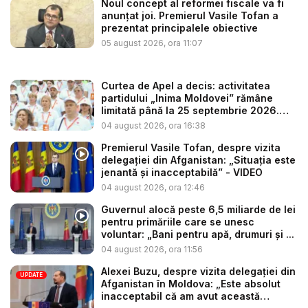
Noul concept al reformei fiscale va fi
anunțat joi. Premierul Vasile Tofan a
prezentat principalele obiective
05 august 2026, ora 11:07
Curtea de Apel a decis: activitatea
partidului „Inima Moldovei” rămâne
limitată până la 25 septembrie 2026.
Re...
04 august 2026, ora 16:38
Premierul Vasile Tofan, despre vizita
delegației din Afganistan: „Situația este
jenantă și inacceptabilă” - VIDEO
04 august 2026, ora 12:46
Guvernul alocă peste 6,5 miliarde de lei
pentru primăriile care se unesc
voluntar: „Bani pentru apă, drumuri și ...
04 august 2026, ora 11:56
Alexei Buzu, despre vizita delegației din
UPDATE
Afganistan în Moldova: „Este absolut
inacceptabil că am avut această