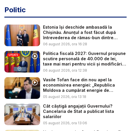
Politic
Estonia își deschide ambasadă la
Chișinău. Anunțul a fost făcut după
întrevederea de rămas-bun dintre
minis...
06 august 2026, ora 16:28
Politica fiscală 2027: Guvernul propune
UPDATE
scutire personală de 40.000 de lei,
taxe mai mari pentru vicii și modificări
l...
06 august 2026, ora 12:38
Vasile Tofan face din nou apel la
economisirea energiei: „Republica
Moldova a cumpărat energie de
avarie...
05 august 2026, ora 13:18
Cât câștigă angajații Guvernului?
Cancelaria de Stat a publicat lista
salariilor
05 august 2026, ora 13:06