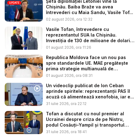
Șefa diplomației Letoniei vine la
UPDATE
Chișinău. Baiba Braže va avea
întrevederi cu Maia Sandu, Vasile Tof...
02 august 2026, ora 12:32
Vasile Tofan, întrevedere cu
reprezentantul SUA la Chișinău.
Investiția de 130 de milioane de dolari
p...
01 august 2026, ora 11:26
Republica Moldova face un nou pas
spre standardele UE. MAE pregătește
prima strategie multianuală de
coopera...
01 august 2026, ora 08:31
Un videoclip publicat de Ion Ceban
aprinde spiritele: reprezentanții PAS îl
acuză că alimentează xenofobia, iar e...
31 iulie 2026, ora 22:12
Tofan a discutat cu noul premier al
Ucrainei despre criza de pe Nistru,
podul Cosăuți–Yampil și transportul
cer...
31 iulie 2026, ora 18:41