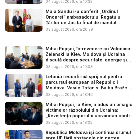
situaț...
04 august 2026, ora 10:32
Maia Sandu i-a conferit „Ordinul
Onoarei” ambasadorului Regatului
Țărilor de Jos la final de mandat
03 august 2026, ora 20:29
Mihai Popșoi, întrevedere cu Volodimir
Zelenski la Kiev. Moldova și Ucraina
discută despre securitate, energie și
d...
03 august 2026, ora 19:08
Letonia reconfirmă sprijinul pentru
parcursul european al Republicii
Moldova. Vasile Tofan și Baiba Braže ...
03 august 2026, ora 18:46
Mihai Popșoi, la Kiev, a adus un omagiu
victimelor războiului din Ucraina:
„Rezistența poporului ucrainean contr...
03 august 2026, ora 18:05
Republica Moldova își continuă drumul
spre UE fără obstacole din partea