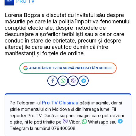
PRO TV
Lorena Bogza a discutat cu invitatul său despre
măsurile pe care le ia poliția împotriva fenomenului
corupției electorale, despre metodele de
descurajare a șoferilor teribiliști sau a celor care
conduc în stare de ebrietate, precum și despre
altercațiile care au avut loc duminică între
manifestanți și forțele de ordine.
ADAUGĂ PRO TV CA SURSĂ PREFERATĂ ÎN GOOGLE
Pro TV Chisinau
Pe Telegram-ul
găsiți imaginile, dar și
știrile momentului din Moldova și din întreaga lume! Fii
reporter Pro TV. Dacă ai surprins imagini care pot deveni
o știre, ni le poți trimite pe
Viber,
Whatsapp sau
Telegram la numărul 079400508.